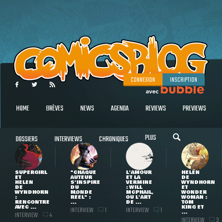
CONNEXION
INSCRIPTION
HOME
BRÈVES
NEWS
AGENDA
REVIEWS
PREVIEWS
PLUS
DOSSIERS
INTERVIEWS
CHRONIQUES
SUPERGIRL
"CHAQUE
L'AMOUR
HELEN
ET
AUTEUR
ET LA
DE
HELEN
S'INSPIRE
VERMINE
WYNDHORN
DE
DU
: WILL
ET
WYNDHORN
MONDE
MCPHAIL,
WONDER
:
RÉEL" :
OU L'ART
WOMAN :
RENCONTRE
...
DE ...
TOM
AVEC ...
KING ET
INTERVIEW
INTERVIEW
1
1
...
INTERVIEW
4
INTERVIEW
3