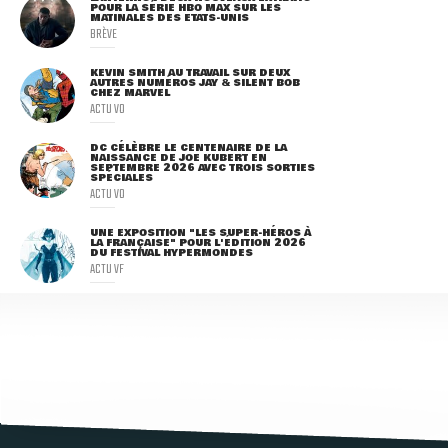
POUR LA SÉRIE HBO MAX SUR LES
MATINALES DES ETATS-UNIS
BRÈVE
KEVIN SMITH AU TRAVAIL SUR DEUX
AUTRES NUMÉROS JAY & SILENT BOB
CHEZ MARVEL
ACTU VO
DC CÉLÈBRE LE CENTENAIRE DE LA
NAISSANCE DE JOE KUBERT EN
SEPTEMBRE 2026 AVEC TROIS SORTIES
SPÉCIALES
ACTU VO
UNE EXPOSITION "LES SUPER-HÉROS À
LA FRANÇAISE" POUR L'ÉDITION 2026
DU FESTIVAL HYPERMONDES
ACTU VF