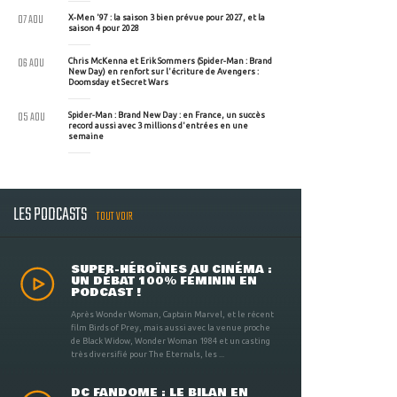
07 AOU
X-Men '97 : la saison 3 bien prévue pour 2027, et la
saison 4 pour 2028
06 AOU
Chris McKenna et Erik Sommers (Spider-Man : Brand
New Day) en renfort sur l'écriture de Avengers :
Doomsday et Secret Wars
05 AOU
Spider-Man : Brand New Day : en France, un succès
record aussi avec 3 millions d'entrées en une
semaine
LES PODCASTS
TOUT VOIR
SUPER-HÉROÏNES AU CINÉMA :
UN DÉBAT 100% FÉMININ EN
PODCAST !
Après Wonder Woman, Captain Marvel, et le récent
film Birds of Prey, mais aussi avec la venue proche
de Black Widow, Wonder Woman 1984 et un casting
très diversifié pour The Eternals, les ...
DC FANDOME : LE BILAN EN