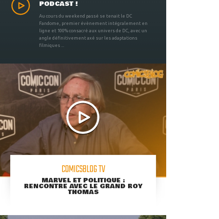
PODCAST !
Au cours du weekend passé se tenait le DC
Fandome, premier évènement intégralement en
ligne et 100% consacré aux univers de DC, avec un
angle définitivement axé sur les adaptations
filmiques ...
COMICSBLOG TV
MARVEL ET POLITIQUE :
RENCONTRE AVEC LE GRAND ROY
THOMAS