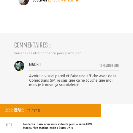
SULLIVAN
EST SUR TWITTER
COMMENTAIRES
(
1
)
Vous devez être connecté pour participer
MAX BO
10 FEVRIER 2011
Avoir un visuel pareil et faire une affiche avec de la
Comic Sans SM, je sais que ça ne touche que moi,
mais je trouve ça scandaleux!
LES BRÈVES
TOUT VOIR
11:09
Lanterns : deux nouveaux extraits pour la série HBO
Max sur les matinales des Etats-Unis