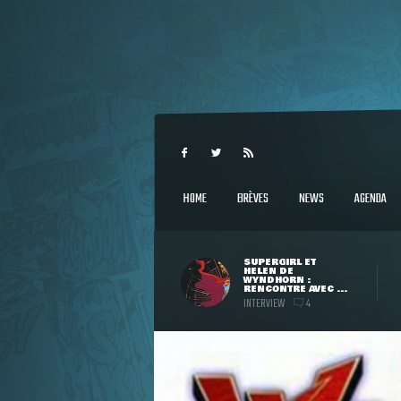
HOME
BRÈVES
NEWS
AGENDA
SUPERGIRL ET
HELEN DE
WYNDHORN :
RENCONTRE AVEC ...
INTERVIEW
4