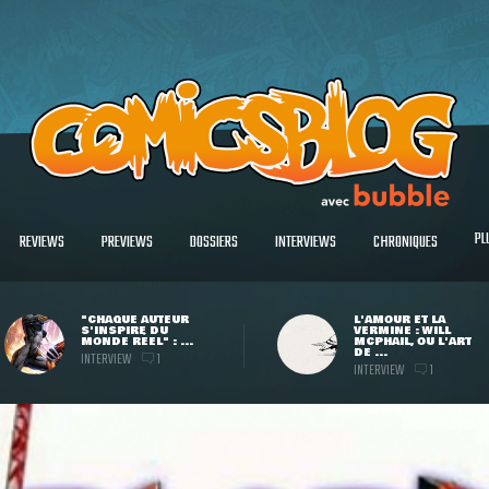
PL
REVIEWS
PREVIEWS
DOSSIERS
INTERVIEWS
CHRONIQUES
"CHAQUE AUTEUR
L'AMOUR ET LA
S'INSPIRE DU
VERMINE : WILL
MONDE RÉEL" : ...
MCPHAIL, OU L'ART
DE ...
INTERVIEW
1
INTERVIEW
1