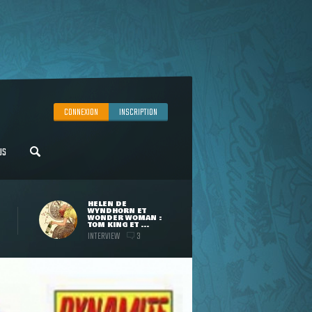
CONNEXION
INSCRIPTION
US
HELEN DE
WYNDHORN ET
WONDER WOMAN :
TOM KING ET ...
INTERVIEW
3