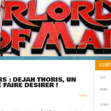
LES BR
14:40
 : DEJAH THORIS, UN
E FAIRE DÉSIRER !
06 AOU
Tweet
05 AOU