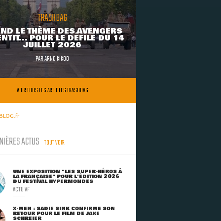
TRASHBAG
ND LE THÈME DES AVENGERS
NTIT... POUR LE DÉFILÉ DU 14
JUILLET 2026
PAR
ARNO KIKOO
VOIR TOUS LES ARTICLES TRASHBAG
BLOG.fr
NIÈRES ACTUS
TOUT VOIR
UNE EXPOSITION "LES SUPER-HÉROS À
LA FRANÇAISE" POUR L'ÉDITION 2026
DU FESTIVAL HYPERMONDES
ACTU VF
X-MEN : SADIE SINK CONFIRME SON
RETOUR POUR LE FILM DE JAKE
SCHREIER