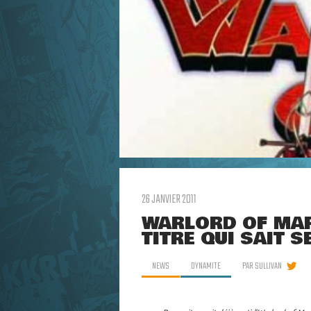
26 JANVIER 2011
WARLORD OF MARS
TITRE QUI SAIT S
NEWS
DYNAMITE
PAR
SULLIVAN