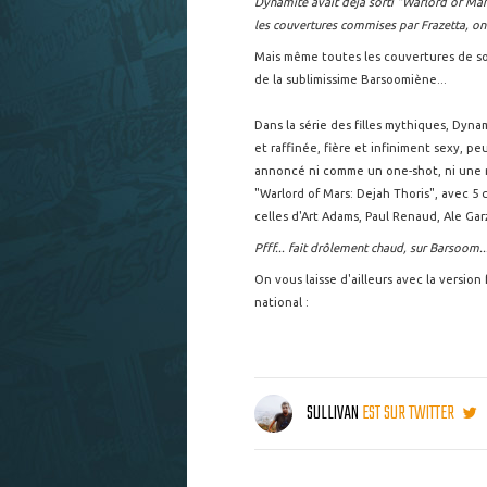
Dynamite avait déjà sorti "Warlord of Mar
les couvertures commises par Frazetta, on
Mais même toutes les couvertures de son
de la sublimissime Barsoomiène...
Dans la série des filles mythiques, Dyna
et raffinée, fière et infiniment sexy, pe
annoncé ni comme un one-shot, ni une mi
"Warlord of Mars: Dejah Thoris", avec 5
celles d'Art Adams, Paul Renaud, Ale Gar
Pfff... fait drôlement chaud, sur Barsoom..
On vous laisse d'ailleurs avec la version
national :
SULLIVAN
EST SUR TWITTER