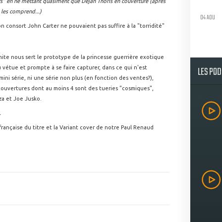
s" en ne mettant quasiment que Dejah Thoris en couverture (après
 les comprend...)
04 AOU
 consort John Carter ne pouvaient pas suffire à la "torridité"
mite nous sert le prototype de la princesse guerrière exotique
LES PO
u vétue et prompte à se faire capturer, dans ce qui n'est
ni série, ni une série non plus (en fonction des ventes?),
 couvertures dont au moins 4 sont des tueries "cosmiques",
za et Joe Jusko.
.
 française du titre et la Variant cover de notre Paul Renaud