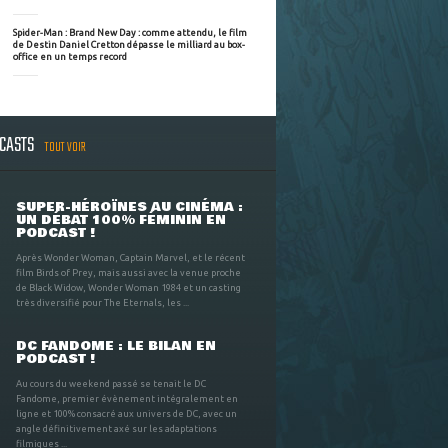
Spider-Man : Brand New Day : comme attendu, le film
de Destin Daniel Cretton dépasse le milliard au box-
office en un temps record
DCASTS
TOUT VOIR
SUPER-HÉROÏNES AU CINÉMA :
UN DÉBAT 100% FÉMININ EN
PODCAST !
Après Wonder Woman, Captain Marvel, et le récent
film Birds of Prey, mais aussi avec la venue proche
de Black Widow, Wonder Woman 1984 et un casting
très diversifié pour The Eternals, les ...
DC FANDOME : LE BILAN EN
PODCAST !
Au cours du weekend passé se tenait le DC
Fandome, premier évènement intégralement en
ligne et 100% consacré aux univers de DC, avec un
angle définitivement axé sur les adaptations
filmiques ...