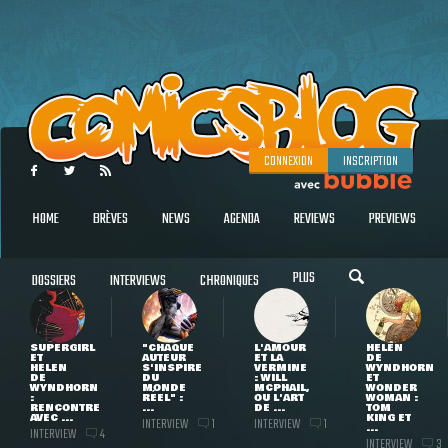
CONNEXION
INSCRIPTION
HOME
BRÈVES
NEWS
AGENDA
REVIEWS
PREVIEWS
PLUS
DOSSIERS
INTERVIEWS
CHRONIQUES
SUPERGIRL
"CHAQUE
L'AMOUR
HELEN
ET
AUTEUR
ET LA
DE
HELEN
S'INSPIRE
VERMINE
WYNDHORN
DE
DU
: WILL
ET
WYNDHORN
MONDE
MCPHAIL,
WONDER
:
RÉEL" :
OU L'ART
WOMAN :
RENCONTRE
...
DE ...
TOM
AVEC ...
KING ET
INTERVIEW
INTERVIEW
1
1
...
INTERVIEW
4
INTERVIEW
3