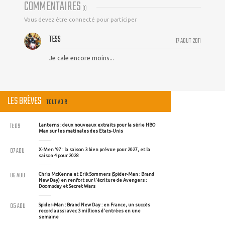
COMMENTAIRES
(
1
)
Vous devez être connecté pour participer
TESS
17 AOUT 2011
Je cale encore moins...
LES BRÈVES
TOUT VOIR
11:09
Lanterns : deux nouveaux extraits pour la série HBO
Max sur les matinales des Etats-Unis
07 AOU
X-Men '97 : la saison 3 bien prévue pour 2027, et la
saison 4 pour 2028
06 AOU
Chris McKenna et Erik Sommers (Spider-Man : Brand
New Day) en renfort sur l'écriture de Avengers :
Doomsday et Secret Wars
05 AOU
Spider-Man : Brand New Day : en France, un succès
record aussi avec 3 millions d'entrées en une
semaine