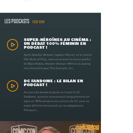
LES PODCASTS
TOUT VOIR
SUPER-HÉROÏNES AU CINÉMA :
UN DÉBAT 100% FÉMININ EN
PODCAST !
Après Wonder Woman, Captain Marvel, et le récent
film Birds of Prey, mais aussi avec la venue proche
de Black Widow, Wonder Woman 1984 et un casting
très diversifié pour The Eternals, les ...
DC FANDOME : LE BILAN EN
PODCAST !
Au cours du weekend passé se tenait le DC
Fandome, premier évènement intégralement en
ligne et 100% consacré aux univers de DC, avec un
angle définitivement axé sur les adaptations
filmiques ...