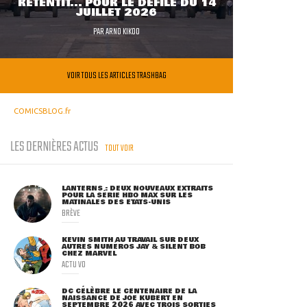
RETENTIT... POUR LE DÉFILÉ DU 14
JUILLET 2026
PAR
ARNO KIKOO
VOIR TOUS LES ARTICLES TRASHBAG
COMICSBLOG.fr
LES DERNIÈRES ACTUS
TOUT VOIR
LANTERNS : DEUX NOUVEAUX EXTRAITS
POUR LA SÉRIE HBO MAX SUR LES
MATINALES DES ETATS-UNIS
BRÈVE
KEVIN SMITH AU TRAVAIL SUR DEUX
AUTRES NUMÉROS JAY & SILENT BOB
CHEZ MARVEL
ACTU VO
DC CÉLÈBRE LE CENTENAIRE DE LA
NAISSANCE DE JOE KUBERT EN
SEPTEMBRE 2026 AVEC TROIS SORTIES