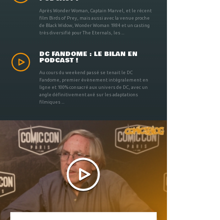
Après Wonder Woman, Captain Marvel, et le récent
film Birds of Prey, mais aussi avec la venue proche
de Black Widow, Wonder Woman 1984 et un casting
très diversifié pour The Eternals, les ...
DC FANDOME : LE BILAN EN
PODCAST !
Au cours du weekend passé se tenait le DC
Fandome, premier évènement intégralement en
ligne et 100% consacré aux univers de DC, avec un
angle définitivement axé sur les adaptations
filmiques ...