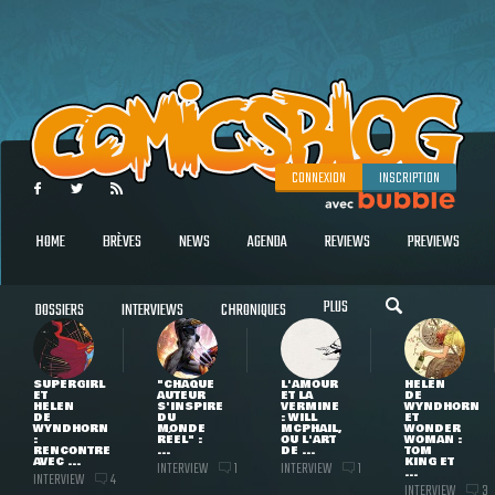
CONNEXION
INSCRIPTION
HOME
BRÈVES
NEWS
AGENDA
REVIEWS
PREVIEWS
PLUS
DOSSIERS
INTERVIEWS
CHRONIQUES
SUPERGIRL
"CHAQUE
L'AMOUR
HELEN
ET
AUTEUR
ET LA
DE
HELEN
S'INSPIRE
VERMINE
WYNDHORN
DE
DU
: WILL
ET
WYNDHORN
MONDE
MCPHAIL,
WONDER
:
RÉEL" :
OU L'ART
WOMAN :
RENCONTRE
...
DE ...
TOM
AVEC ...
KING ET
INTERVIEW
INTERVIEW
1
1
...
INTERVIEW
4
INTERVIEW
3