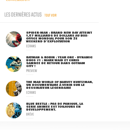
LES DERNIÈRES ACTUS
TOUT VOIR
SPIDER-MAN : BRAND NEW DAY ATTEINT
1,67 MILLIARDS DE DOLLARS AU BOX-
OFFICE MONDIAL POUR SON 2E
WEEKEND D'EXPLOITATION
ECRANS
BATMAN & ROBIN : YEAR ONE - DYNAMIC
DUOS #1 : MARK WAID ET CHRIS
SAMNEE DE RETOUR DANS GOTHAM
CITY !
PREVIEW
THE MAD WORLD OF HARVEY KURTZMAN,
UN DOCUMENTAIRE À VENIR SUR LE
DESSINATEUR LÉGENDAIRE
ECRANS
BLUE BEETLE : PAS DE PANIQUE, LA
SÉRIE ANIMÉE EST TOUJOURS EN
DÉVELOPPEMENT.
BRÈVE