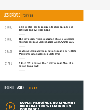
LES BRÈVES
TOUT VOIR
09 AOU
Blue Beetle : pas de panique, la série animée est
toujours en développement.
09 AOU
The Boys, Spider-Noir, Superman et aussi Supergirl
récompensés aux Critics Choice Super Awards 2026
08 AOU
Lanterns : deux nouveaux extraits pour la série HBO
Max sur les matinales des Etats-Unis
07 AOU
X-Men '97 : la saison 3 bien prévue pour 2027, et la
saison 4 pour 2028
LES PODCASTS
TOUT VOIR
SUPER-HÉROÏNES AU CINÉMA :
UN DÉBAT 100% FÉMININ EN
PODCAST !