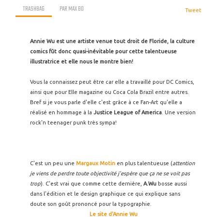
TRASHBAG
PAR
MAX BO
Tweet
Annie Wu est une artiste venue tout droit de Floride, la culture
comics fût donc quasi-inévitable pour cette talentueuse
illustratrice et elle nous le montre bien!
Vous la connaissez peut être car elle a travaillé pour DC Comics,
ainsi que pour Elle magazine ou Coca Cola Brazil entre autres.
Bref si je vous parle d'elle c'est grâce à ce Fan-Art qu'elle a
réalisé en hommage à la
Justice League of America
. Une version
rock'n teenager punk très sympa!
C'est un peu une
Margaux Motin
en plus talentueuse (
attention
je viens de perdre toute objectivité j'espère que ça ne se voit pas
trop
). C'est vrai que comme cette dernière,
A.Wu
bosse aussi
dans l'édition et le design graphique ce qui explique sans
doute son goût prononcé pour la typographie.
Le site d'Annie Wu