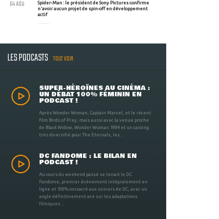
04 AOU
Spider-Man : le président de Sony Pictures confirme
n'avoir aucun projet de spin-off en développement
actif
LES PODCASTS
TOUT VOIR
SUPER-HÉROÏNES AU CINÉMA :
UN DÉBAT 100% FÉMININ EN
PODCAST !
Après Wonder Woman, Captain Marvel, et le récent
film Birds of Prey, mais aussi avec la venue proche
de Black Widow, Wonder Woman 1984 et un casting
très diversifié pour The Eternals, les ...
DC FANDOME : LE BILAN EN
PODCAST !
Au cours du weekend passé se tenait le DC
Fandome, premier évènement intégralement en
ligne et 100% consacré aux univers de DC, avec un
angle définitivement axé sur les adaptations
filmiques ...