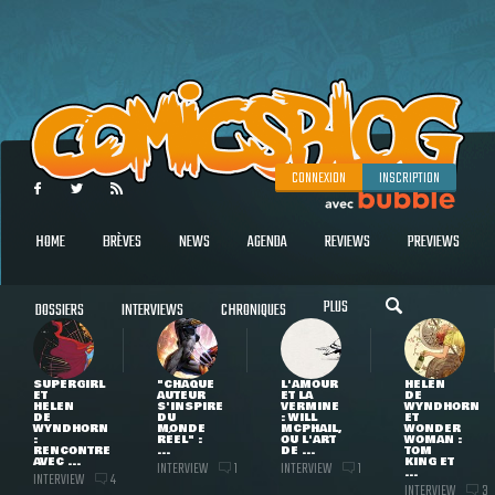
CONNEXION
INSCRIPTION
HOME
BRÈVES
NEWS
AGENDA
REVIEWS
PREVIEWS
PLUS
DOSSIERS
INTERVIEWS
CHRONIQUES
SUPERGIRL
"CHAQUE
L'AMOUR
HELEN
ET
AUTEUR
ET LA
DE
HELEN
S'INSPIRE
VERMINE
WYNDHORN
DE
DU
: WILL
ET
WYNDHORN
MONDE
MCPHAIL,
WONDER
:
RÉEL" :
OU L'ART
WOMAN :
RENCONTRE
...
DE ...
TOM
AVEC ...
KING ET
INTERVIEW
INTERVIEW
1
1
...
INTERVIEW
4
INTERVIEW
3