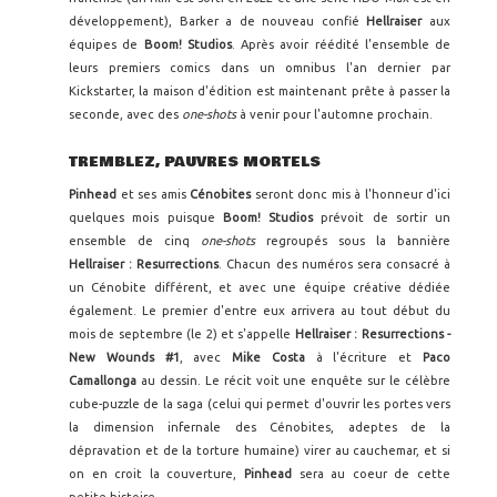
développement), Barker a de nouveau confié
Hellraiser
aux
équipes de
Boom! Studios
. Après avoir réédité l'ensemble de
leurs premiers comics dans un omnibus l'an dernier par
Kickstarter, la maison d'édition est maintenant prête à passer la
seconde, avec des
one-shots
à venir pour l'automne prochain.
TREMBLEZ, PAUVRES MORTELS
Pinhead
et ses amis
Cénobites
seront donc mis à l'honneur d'ici
quelques mois puisque
Boom! Studios
prévoit de sortir un
ensemble de cinq
one-shots
regroupés sous la bannière
Hellraiser : Resurrections
. Chacun des numéros sera consacré à
un Cénobite différent, et avec une équipe créative dédiée
également. Le premier d'entre eux arrivera au tout début du
mois de septembre (le 2) et s'appelle
Hellraiser : Resurrections -
New Wounds #1
, avec
Mike Costa
à l'écriture et
Paco
Camallonga
au dessin. Le récit voit une enquête sur le célèbre
cube-puzzle de la saga (celui qui permet d'ouvrir les portes vers
la dimension infernale des Cénobites, adeptes de la
dépravation et de la torture humaine) virer au cauchemar, et si
on en croit la couverture,
Pinhead
sera au coeur de cette