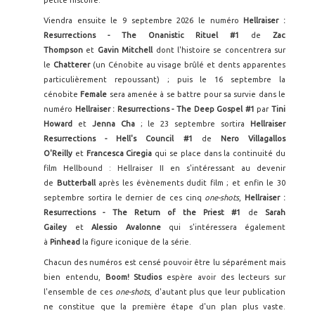
petite histoire.
Viendra ensuite le 9 septembre 2026 le numéro
Hellraiser :
Resurrections - The Onanistic Rituel #1
de
Zac
Thompson
et
Gavin Mitchell
dont l'histoire se concentrera sur
le
Chatterer
(un Cénobite au visage brûlé et dents apparentes
particulièrement repoussant) ; puis le 16 septembre la
cénobite
Female
sera amenée à se battre pour sa survie dans le
numéro
Hellraiser : Resurrections - The Deep Gospel #1
par
Tini
Howard
et
Jenna Cha
; le 23 septembre sortira
Hellraiser
Resurrections - Hell's Council #1
de
Nero Villagallos
O'Reilly
et
Francesca Ciregia
qui se place dans la continuité du
film Hellbound : Hellraiser II en s'intéressant au devenir
de
Butterball
après les évènements dudit film ; et enfin le 30
septembre sortira le dernier de ces cinq
one-shots
,
Hellraiser :
Resurrections - The Return of the Priest #1
de
Sarah
Gailey
et
Alessio Avalonne
qui s'intéressera également
à
Pinhead
la figure iconique de la série.
Chacun des numéros est censé pouvoir être lu séparément mais
bien entendu,
Boom! Studios
espère avoir des lecteurs sur
l'ensemble de ces
one-shots
, d'autant plus que leur publication
ne constitue que la première étape d'un plan plus vaste.