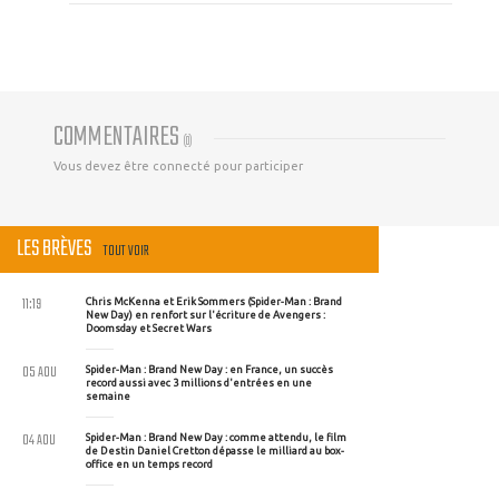
COMMENTAIRES
(
0
)
Vous devez être connecté pour participer
LES BRÈVES
TOUT VOIR
11:19
Chris McKenna et Erik Sommers (Spider-Man : Brand
New Day) en renfort sur l'écriture de Avengers :
Doomsday et Secret Wars
05 AOU
Spider-Man : Brand New Day : en France, un succès
record aussi avec 3 millions d'entrées en une
semaine
04 AOU
Spider-Man : Brand New Day : comme attendu, le film
de Destin Daniel Cretton dépasse le milliard au box-
office en un temps record