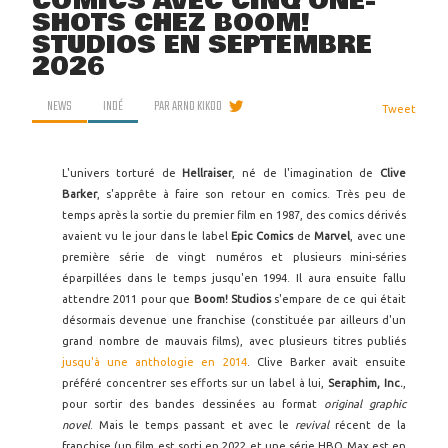
COMICS AVEC CINQ ONE-
SHOTS CHEZ BOOM!
STUDIOS EN SEPTEMBRE
2026
NEWS
INDÉ
PAR
ARNO KIKOO
Tweet
L'univers torturé de
Hellraiser
, né de l'imagination de
Clive
Barker
, s'apprête à faire son retour en comics. Très peu de
temps après la sortie du premier film en 1987, des comics dérivés
avaient vu le jour dans le label
Epic Comics
de
Marvel
, avec une
première série de vingt numéros et plusieurs mini-séries
éparpillées dans le temps jusqu'en 1994. Il aura ensuite fallu
attendre 2011 pour que
Boom! Studios
s'empare de ce qui était
désormais devenue une franchise (constituée par ailleurs d'un
grand nombre de mauvais films), avec plusieurs titres publiés
jusqu'à une anthologie en 2014
. Clive Barker avait ensuite
préféré concentrer ses efforts sur un label à lui,
Seraphim, Inc.
,
pour sortir des bandes dessinées au format
original graphic
novel
. Mais le temps passant et avec le
revival
récent de la
franchise (un film est sorti en 2022 et une série HBO Max est en