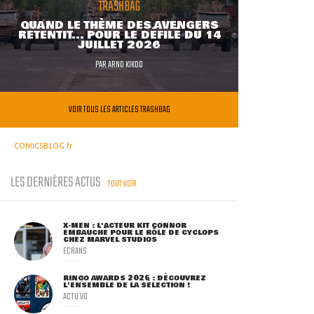
TRASHBAG
QUAND LE THÈME DES AVENGERS
RETENTIT... POUR LE DÉFILÉ DU 14
JUILLET 2026
PAR
ARNO KIKOO
VOIR TOUS LES ARTICLES TRASHBAG
COMICSBLOG.fr
LES DERNIÈRES ACTUS
TOUT VOIR
X-MEN : L'ACTEUR KIT CONNOR
EMBAUCHÉ POUR LE RÔLE DE CYCLOPS
CHEZ MARVEL STUDIOS
ECRANS
RINGO AWARDS 2026 : DÉCOUVREZ
L'ENSEMBLE DE LA SÉLECTION !
ACTU VO