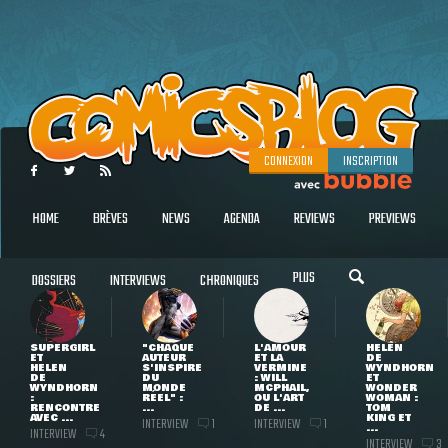
CONNEXION
INSCRIPTION
HOME
BRÈVES
NEWS
AGENDA
REVIEWS
PREVIEWS
PLUS
DOSSIERS
INTERVIEWS
CHRONIQUES
SUPERGIRL
"CHAQUE
L'AMOUR
HELEN
ET
AUTEUR
ET LA
DE
HELEN
S'INSPIRE
VERMINE
WYNDHORN
DE
DU
: WILL
ET
WYNDHORN
MONDE
MCPHAIL,
WONDER
:
RÉEL" :
OU L'ART
WOMAN :
RENCONTRE
...
DE ...
TOM
AVEC ...
KING ET
INTERVIEW
INTERVIEW
1
1
...
INTERVIEW
4
INTERVIEW
3