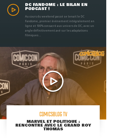
DC FANDOME : LE BILAN EN
PODCAST !
Au cours du weekend passé se tenait le DC
Fandome, premier évènement intégralement en
ligne et 100% consacré aux univers de DC, avec un
angle définitivement axé sur les adaptations
filmiques ...
COMICSBLOG TV
MARVEL ET POLITIQUE :
RENCONTRE AVEC LE GRAND ROY
THOMAS