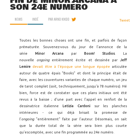
FIN DE MINOR ARCANA À
SON 24E NUMÉRO
NEWS
INDÉ
PAR
ARNO KIKOO
Tweet
Toutes les bonnes choses ont une fin, et parfois de façon
prématurée. Souvenez-vous du jour de l'annonce de la
série
Minor Arcana
par
Boom! Studios
. La
nouvelle
ongoing
entièrement écrite et dessinée par
Jeff
Lemire
devait être à l'époque une longue épopée
articulée
autour de quatre épais "Books" et dont le principe était de
faire, avec les couvertures variantes de chaque numéro, un jeu
de tarot complet (soit, techniquement, jusqu'à 78 numéros). Hé
bien, force est de constater que ces plans initiaux ont été
revus à la baisse ; d'une part avec l'appel en renfort de la
dessinatrice italienne
Letizia Cardoni
sur les planches
intérieures - ce qui déjà brisait la promesse de
l'
ongoing
"entièrement" faite par l'auteur. Désormais, on sait
que la durée total de la série sera bien plus courte
qu'escomptée, avec une fin programmée au 24e numéro.