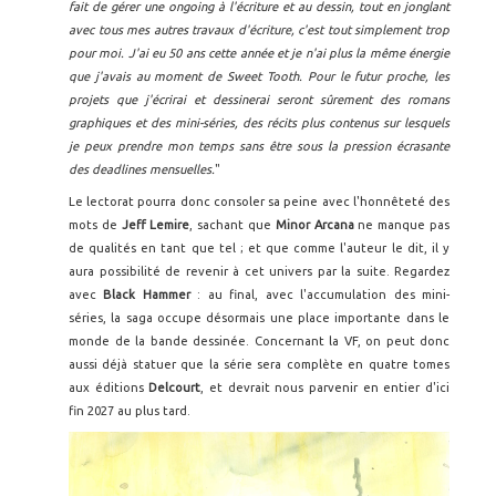
fait de gérer une ongoing à l'écriture et au dessin, tout en jonglant
avec tous mes autres travaux d'écriture, c'est tout simplement trop
pour moi. J'ai eu 50 ans cette année et je n'ai plus la même énergie
que j'avais au moment de Sweet Tooth. Pour le futur proche, les
projets que j'écrirai et dessinerai seront sûrement des romans
graphiques et des mini-séries, des récits plus contenus sur lesquels
je peux prendre mon temps sans être sous la pression écrasante
des deadlines mensuelles.
"
Le lectorat pourra donc consoler sa peine avec l'honnêteté des
mots de
Jeff Lemire
, sachant que
Minor Arcana
ne manque pas
de qualités en tant que tel ; et que comme l'auteur le dit, il y
aura possibilité de revenir à cet univers par la suite. Regardez
avec
Black Hammer
: au final, avec l'accumulation des mini-
séries, la saga occupe désormais une place importante dans le
monde de la bande dessinée. Concernant la VF, on peut donc
aussi déjà statuer que la série sera complète en quatre tomes
aux éditions
Delcourt
, et devrait nous parvenir en entier d'ici
fin 2027 au plus tard.