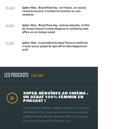
05 AOU
Spider-Man : Brand New Day : en France, un succès
record aussi avec 3 millions d'entrées en une
semaine
04 AOU
Spider-Man : Brand New Day : comme attendu, le film
de Destin Daniel Cretton dépasse le milliard au box-
office en un temps record
04 AOU
Spider-Man : le président de Sony Pictures confirme
n'avoir aucun projet de spin-off en développement
actif
LES PODCASTS
TOUT VOIR
SUPER-HÉROÏNES AU CINÉMA :
UN DÉBAT 100% FÉMININ EN
PODCAST !
Après Wonder Woman, Captain Marvel, et le récent
film Birds of Prey, mais aussi avec la venue proche
de Black Widow, Wonder Woman 1984 et un casting
très diversifié pour The Eternals, les ...