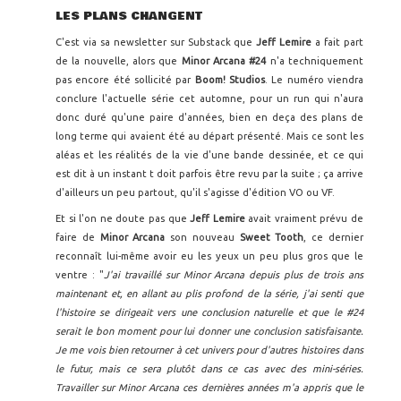
LES PLANS CHANGENT
C'est via sa newsletter sur Substack que
Jeff Lemire
a fait part
de la nouvelle, alors que
Minor Arcana #24
n'a techniquement
pas encore été sollicité par
Boom! Studios
. Le numéro viendra
conclure l'actuelle série cet automne, pour un run qui n'aura
donc duré qu'une paire d'années, bien en deça des plans de
long terme qui avaient été au départ présenté. Mais ce sont les
aléas et les réalités de la vie d'une bande dessinée, et ce qui
est dit à un instant t doit parfois être revu par la suite ; ça arrive
d'ailleurs un peu partout, qu'il s'agisse d'édition VO ou VF.
Et si l'on ne doute pas que
Jeff Lemire
avait vraiment prévu de
faire de
Minor Arcana
son nouveau
Sweet Tooth
, ce dernier
reconnaît lui-même avoir eu les yeux un peu plus gros que le
ventre : "
J'ai travaillé sur Minor Arcana depuis plus de trois ans
maintenant et, en allant au plis profond de la série, j'ai senti que
l'histoire se dirigeait vers une conclusion naturelle et que le #24
serait le bon moment pour lui donner une conclusion satisfaisante.
Je me vois bien retourner à cet univers pour d'autres histoires dans
le futur, mais ce sera plutôt dans ce cas avec des mini-séries.
Travailler sur Minor Arcana ces dernières années m'a appris que le