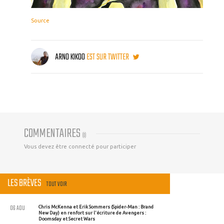
Source
ARNO KIKOO
EST SUR TWITTER
COMMENTAIRES
(
0
)
Vous devez être connecté pour participer
LES BRÈVES
TOUT VOIR
06 AOU
Chris McKenna et Erik Sommers (Spider-Man : Brand
New Day) en renfort sur l'écriture de Avengers :
Doomsday et Secret Wars