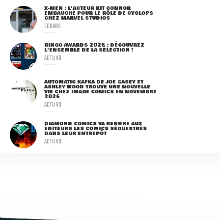
X-MEN : L'ACTEUR KIT CONNOR
EMBAUCHÉ POUR LE RÔLE DE CYCLOPS
CHEZ MARVEL STUDIOS
ECRANS
RINGO AWARDS 2026 : DÉCOUVREZ
L'ENSEMBLE DE LA SÉLECTION !
ACTU VO
AUTOMATIC KAFKA DE JOE CASEY ET
ASHLEY WOOD TROUVE UNE NOUVELLE
VIE CHEZ IMAGE COMICS EN NOVEMBRE
2026
ACTU VO
DIAMOND COMICS VA RENDRE AUX
ÉDITEURS LES COMICS SÉQUESTRÉS
DANS LEUR ENTREPÔT
ACTU VO