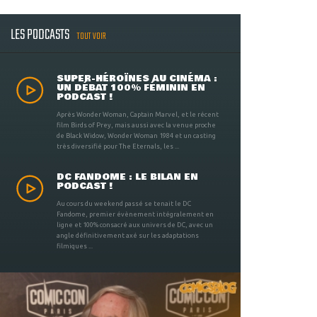
LES PODCASTS
TOUT VOIR
SUPER-HÉROÏNES AU CINÉMA :
UN DÉBAT 100% FÉMININ EN
PODCAST !
Après Wonder Woman, Captain Marvel, et le récent
film Birds of Prey, mais aussi avec la venue proche
de Black Widow, Wonder Woman 1984 et un casting
très diversifié pour The Eternals, les ...
DC FANDOME : LE BILAN EN
PODCAST !
Au cours du weekend passé se tenait le DC
Fandome, premier évènement intégralement en
ligne et 100% consacré aux univers de DC, avec un
angle définitivement axé sur les adaptations
filmiques ...