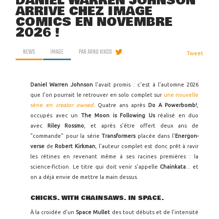
DANIEL WARREN JOHNSON
ARRIVE CHEZ IMAGE
COMICS EN NOVEMBRE
2026 !
NEWS
IMAGE
PAR
ARNO KIKOO
Tweet
Daniel Warren Johnson
l'avait promis : c'est à l'automne 2026
que l'on pourrait le retrouver en solo complet sur
une nouvelle
série en
creator owned
. Quatre ans après
Do A Powerbomb!
,
occupés avec un
The Moon is Following Us
réalisé en duo
avec
Riley Rossmo
, et après s'être offert deux ans de
"commande" pour la série
Transformers
placée dans l'
Energon-
verse
de
Robert Kirkman
, l'auteur complet est donc prêt à ravir
les rétines en revenant même à ses racines premières : la
science-fiction. Le titre qui doit venir s'appelle
Chainkata
... et
on a déjà envie de mettre la main dessus.
CHICKS. WITH CHAINSAWS. IN SPACE.
À la croidée d'un
Space Mullet
des tout débuts et de l'intensité