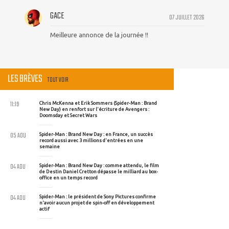
GACE
07 JUILLET 2026
Meilleure annonce de la journée !!
LES BRÈVES
TOUT VOIR
11:19
Chris McKenna et Erik Sommers (Spider-Man : Brand
New Day) en renfort sur l'écriture de Avengers :
Doomsday et Secret Wars
05 AOU
Spider-Man : Brand New Day : en France, un succès
record aussi avec 3 millions d'entrées en une
semaine
04 AOU
Spider-Man : Brand New Day : comme attendu, le film
de Destin Daniel Cretton dépasse le milliard au box-
office en un temps record
04 AOU
Spider-Man : le président de Sony Pictures confirme
n'avoir aucun projet de spin-off en développement
actif