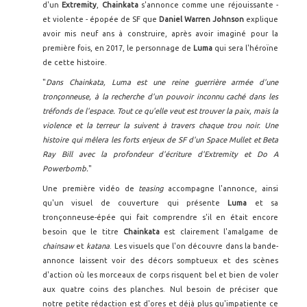
d'un
Extremity
,
Chainkata
s'annonce comme une réjouissante -
et violente - épopée de SF que
Daniel Warren Johnson
explique
avoir mis neuf ans à construire, après avoir imaginé pour la
première fois, en 2017, le personnage de
Luma
qui sera l'héroïne
de cette histoire.
"
Dans Chainkata, Luma est une reine guerrière armée d'une
tronçonneuse, à la recherche d'un pouvoir inconnu caché dans les
tréfonds de l'espace. Tout ce qu'elle veut est trouver la paix, mais la
violence et la terreur la suivent à travers chaque trou noir. Une
histoire qui mêlera les forts enjeux de SF d'un Space Mullet et Beta
Ray Bill avec la profondeur d'écriture d'Extremity et Do A
Powerbomb.
"
Une première vidéo de
teasing
accompagne l'annonce, ainsi
qu'un visuel de couverture qui présente
Luma
et sa
tronçonneuse-épée qui fait comprendre s'il en était encore
besoin que le titre
Chainkata
est clairement l'amalgame de
chainsaw
et
katana
. Les visuels que l'on découvre dans la bande-
annonce laissent voir des décors somptueux et des scènes
d'action où les morceaux de corps risquent bel et bien de voler
aux quatre coins des planches. Nul besoin de préciser que
notre petite rédaction est d'ores et déjà plus qu'impatiente ce