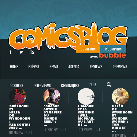
CONNEXION
INSCRIPTION
HOME
BRÈVES
NEWS
AGENDA
REVIEWS
PREVIEWS
PLUS
DOSSIERS
INTERVIEWS
CHRONIQUES
SUPERGIRL
"CHAQUE
L'AMOUR
HELEN
ET
AUTEUR
ET LA
DE
HELEN
S'INSPIRE
VERMINE
WYNDHORN
DE
DU
: WILL
ET
WYNDHORN
MONDE
MCPHAIL,
WONDER
:
RÉEL" :
OU L'ART
WOMAN :
RENCONTRE
...
DE ...
TOM
AVEC ...
KING ET
INTERVIEW
INTERVIEW
1
1
...
INTERVIEW
4
INTERVIEW
3