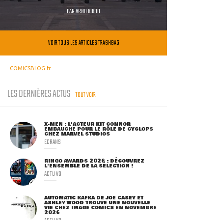
PAR
ARNO KIKOO
VOIR TOUS LES ARTICLES TRASHBAG
COMICSBLOG.fr
LES DERNIÈRES ACTUS
TOUT VOIR
X-MEN : L'ACTEUR KIT CONNOR
EMBAUCHÉ POUR LE RÔLE DE CYCLOPS
CHEZ MARVEL STUDIOS
ECRANS
RINGO AWARDS 2026 : DÉCOUVREZ
L'ENSEMBLE DE LA SÉLECTION !
ACTU VO
AUTOMATIC KAFKA DE JOE CASEY ET
ASHLEY WOOD TROUVE UNE NOUVELLE
VIE CHEZ IMAGE COMICS EN NOVEMBRE
2026