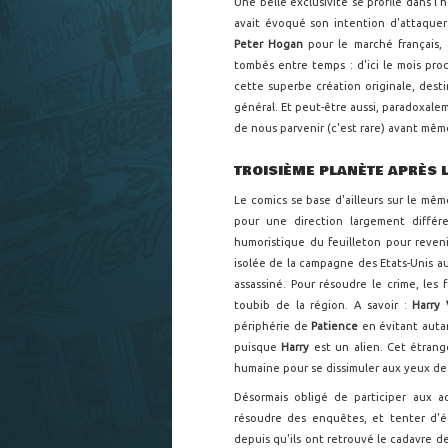
Une belle exclusivité se profile dans l
avait évoqué son intention d'attaquer
Peter Hogan
pour le marché français,
tombés entre temps : d'ici le mois pr
cette superbe création originale, des
général. Et peut-être aussi, paradoxalem
de nous parvenir (c'est rare) avant même
TROISIÈME PLANÈTE APRÈS L
Le comics se base d'ailleurs sur le mê
pour une direction largement diffé
humoristique du feuilleton pour reveni
isolée de la campagne des Etats-Unis aux
assassiné. Pour résoudre le crime, les 
toubib de la région. A savoir :
Harry 
périphérie de
Patience
en évitant autan
puisque
Harry
est un alien. Cet étrange
humaine pour se dissimuler aux yeux des 
Désormais obligé de participer aux act
résoudre des enquêtes, et tenter d'é
depuis qu'ils ont retrouvé le cadavre d