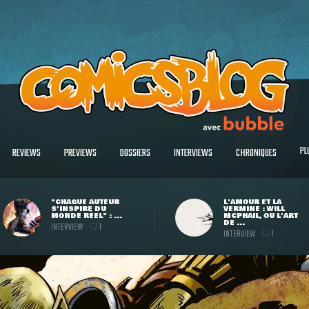
PL
REVIEWS
PREVIEWS
DOSSIERS
INTERVIEWS
CHRONIQUES
"CHAQUE AUTEUR
L'AMOUR ET LA
S'INSPIRE DU
VERMINE : WILL
MONDE RÉEL" : ...
MCPHAIL, OU L'ART
DE ...
INTERVIEW
1
INTERVIEW
1