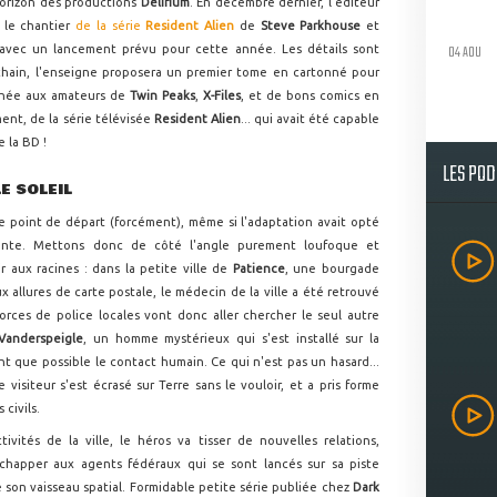
'horizon des productions
Delirium
. En décembre dernier, l'éditeur
 le chantier
de la série
Resident Alien
de
Steve Parkhouse
et
04 AOU
 avec un lancement prévu pour cette année. Les détails sont
ochain, l'enseigne proposera un premier tome en cartonné pour
tinée aux amateurs de
Twin Peaks
,
X-Files
, et de bons comics en
ent, de la série télévisée
Resident Alien
... qui avait été capable
 la BD !
LES PO
E SOLEIL
me point de départ (forcément), même si l'adaptation avait opté
rente. Mettons donc de côté l'angle purement loufoque et
r aux racines : dans la petite ville de
Patience
, une bourgade
 allures de carte postale, le médecin de la ville a été retrouvé
forces de police locales vont donc aller chercher le seul autre
Vanderspeigle
, un homme mystérieux qui s'est installé sur la
t que possible le contact humain. Ce qui n'est pas un hasard...
 visiteur s'est écrasé sur Terre sans le vouloir, et a pris forme
civils.
ivités de la ville, le héros va tisser de nouvelles relations,
chapper aux agents fédéraux qui se sont lancés sur sa piste
e son vaisseau spatial. Formidable petite série publiée chez
Dark