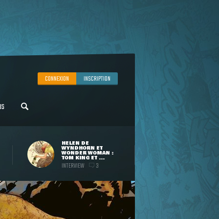
CONNEXION
INSCRIPTION
US
HELEN DE
WYNDHORN ET
WONDER WOMAN :
TOM KING ET ...
INTERVIEW
3