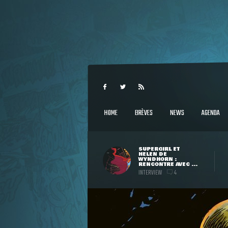
HOME
BRÈVES
NEWS
AGENDA
SUPERGIRL ET
HELEN DE
WYNDHORN :
RENCONTRE AVEC ...
INTERVIEW
4