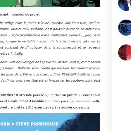
criptif complet du projet :
he refuge dans la petite ville de Patience, aux États-Unis, où il se
traite. Tout ce qu’il souhaite, c’est pouvoir éviter de se mêler aux
ance − signe incontestable d’une intelligence évoluée −, jusqu’à ce
ns, lorsque le véritable médecin de la ville disparaît, celui qui se
est contraint de s’impliquer dans la communauté et se retrouve
ête criminelle.
nt découvert des vestiges de l’épave du vaisseau écrasé, commencent
 passager… Brillante série inédite qui mélange habilement science-
us les jours dans l’Amérique d’aujourd’hui, RESIDENT ALIEN est aussi
e s’interroger avec légèreté et finesse sur les relations qui créent
 Humains
est attendu pour le 5 juin 2026 au prix de 25 euros pour
lectif
Comic Chops Assemble
apportera par ailleurs une nouvelle
uverture limitée à 330 exemplaires, à retrouver ci-dessous.