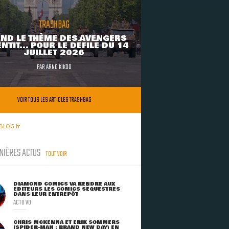
TRASHBAG
ND LE THÈME DES AVENGERS
NTIT... POUR LE DÉFILÉ DU 14
JUILLET 2026
PAR
ARNO KIKOO
VOIR TOUS LES ARTICLES TRASHBAG
BLOG.fr
NIÈRES ACTUS
TOUT VOIR
DIAMOND COMICS VA RENDRE AUX
ÉDITEURS LES COMICS SÉQUESTRÉS
DANS LEUR ENTREPÔT
ACTU VO
CHRIS MCKENNA ET ERIK SOMMERS
(SPIDER-MAN : BRAND NEW DAY) EN