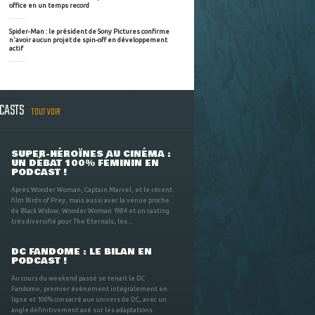
office en un temps record
Spider-Man : le président de Sony Pictures confirme
n'avoir aucun projet de spin-off en développement
actif
DCASTS
TOUT VOIR
SUPER-HÉROÏNES AU CINÉMA :
UN DÉBAT 100% FÉMININ EN
PODCAST !
Après Wonder Woman, Captain Marvel, et le récent
film Birds of Prey, mais aussi avec la venue proche
de Black Widow, Wonder Woman 1984 et un casting
très diversifié pour The Eternals, les ...
DC FANDOME : LE BILAN EN
PODCAST !
Au cours du weekend passé se tenait le DC
Fandome, premier évènement intégralement en
ligne et 100% consacré aux univers de DC, avec un
angle définitivement axé sur les adaptations