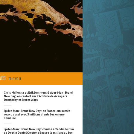
ÈVES
TOUT VOIR
Chris McKenna et Erik Sommers (Spider-Man : Brand
New Day) en renfort sur l'écriture de Avengers :
Doomsday et Secret Wars
Spider-Man : Brand New Day : en France, un succès
record aussi avec 3 millions d'entrées en une
semaine
Spider-Man : Brand New Day : comme attendu, le film
de Destin Daniel Cretton dépasse le milliard au box-