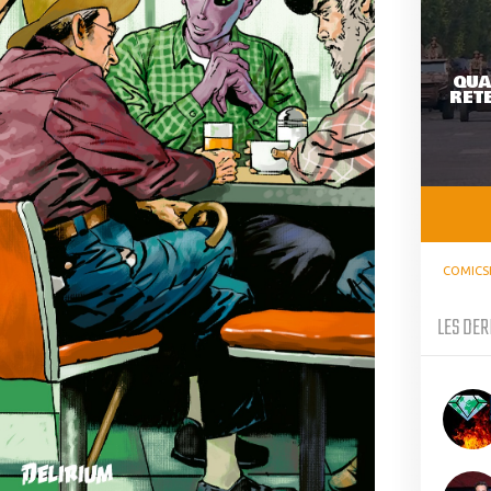
QUA
RETE
COMICS
LES DER