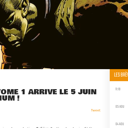
LES BR
11:19
TOME 1 ARRIVE LE 5 JUIN
IUM !
05 AOU
Tweet
04 AOU