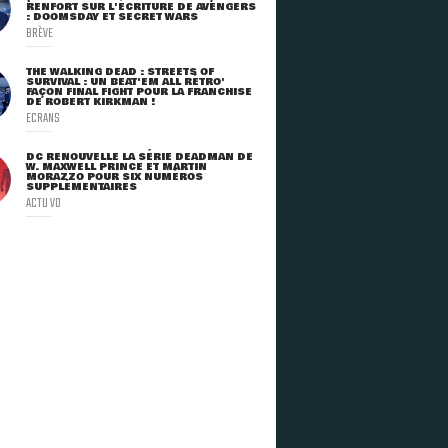
RENFORT SUR L'ÉCRITURE DE AVENGERS
: DOOMSDAY ET SECRET WARS
BRÈVE
THE WALKING DEAD : STREETS OF
SURVIVAL : UN BEAT'EM ALL RÉTRO'
FAÇON FINAL FIGHT POUR LA FRANCHISE
DE ROBERT KIRKMAN !
ECRANS
DC RENOUVELLE LA SÉRIE DEADMAN DE
W. MAXWELL PRINCE ET MARTIN
MORAZZO POUR SIX NUMÉROS
SUPPLÉMENTAIRES
ACTU VO