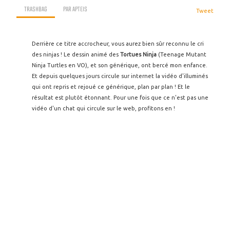
TRASHBAG
PAR
APTEIS
Tweet
Derrière ce titre accrocheur, vous aurez bien sûr reconnu le cri
des ninjas ! Le dessin animé des
Tortues Ninja
(Teenage Mutant
Ninja Turtles en VO), et son générique, ont bercé mon enfance.
Et depuis quelques jours circule sur internet la vidéo d'illuminés
qui ont repris et rejoué ce générique, plan par plan ! Et le
résultat est plutôt étonnant. Pour une fois que ce n'est pas une
vidéo d'un chat qui circule sur le web, profitons en !