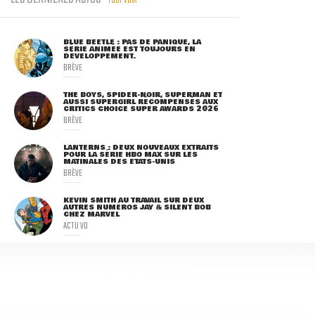
TOUT VOIR
BLUE BEETLE : PAS DE PANIQUE, LA
SÉRIE ANIMÉE EST TOUJOURS EN
DÉVELOPPEMENT.
BRÈVE
THE BOYS, SPIDER-NOIR, SUPERMAN ET
AUSSI SUPERGIRL RÉCOMPENSÉS AUX
CRITICS CHOICE SUPER AWARDS 2026
BRÈVE
LANTERNS : DEUX NOUVEAUX EXTRAITS
POUR LA SÉRIE HBO MAX SUR LES
MATINALES DES ETATS-UNIS
BRÈVE
KEVIN SMITH AU TRAVAIL SUR DEUX
AUTRES NUMÉROS JAY & SILENT BOB
CHEZ MARVEL
ACTU VO