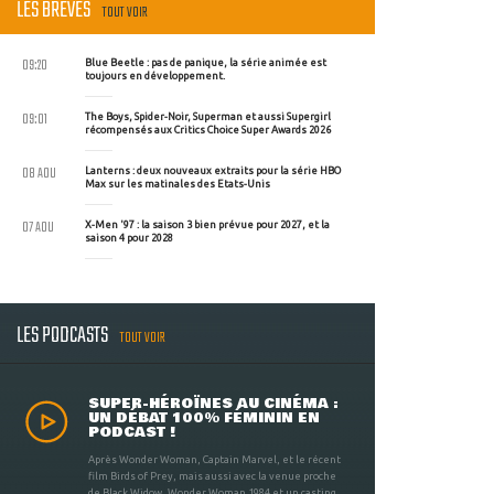
LES BRÈVES
TOUT VOIR
09:20
Blue Beetle : pas de panique, la série animée est
toujours en développement.
09:01
The Boys, Spider-Noir, Superman et aussi Supergirl
récompensés aux Critics Choice Super Awards 2026
08 AOU
Lanterns : deux nouveaux extraits pour la série HBO
Max sur les matinales des Etats-Unis
07 AOU
X-Men '97 : la saison 3 bien prévue pour 2027, et la
saison 4 pour 2028
LES PODCASTS
TOUT VOIR
SUPER-HÉROÏNES AU CINÉMA :
UN DÉBAT 100% FÉMININ EN
PODCAST !
Après Wonder Woman, Captain Marvel, et le récent
film Birds of Prey, mais aussi avec la venue proche
de Black Widow, Wonder Woman 1984 et un casting