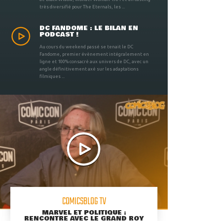
très diversifié pour The Eternals, les ...
DC FANDOME : LE BILAN EN
PODCAST !
Au cours du weekend passé se tenait le DC
Fandome, premier évènement intégralement en
ligne et 100% consacré aux univers de DC, avec un
angle définitivement axé sur les adaptations
filmiques ...
COMICSBLOG TV
MARVEL ET POLITIQUE :
RENCONTRE AVEC LE GRAND ROY