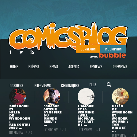
CONNEXION
INSCRIPTION
HOME
BRÈVES
NEWS
AGENDA
REVIEWS
PREVIEWS
PLUS
DOSSIERS
INTERVIEWS
CHRONIQUES
SUPERGIRL
"CHAQUE
L'AMOUR
HELEN
ET
AUTEUR
ET LA
DE
HELEN
S'INSPIRE
VERMINE
WYNDHORN
DE
DU
: WILL
ET
WYNDHORN
MONDE
MCPHAIL,
WONDER
:
RÉEL" :
OU L'ART
WOMAN :
RENCONTRE
...
DE ...
TOM
AVEC ...
KING ET
INTERVIEW
INTERVIEW
1
1
...
INTERVIEW
4
INTERVIEW
3