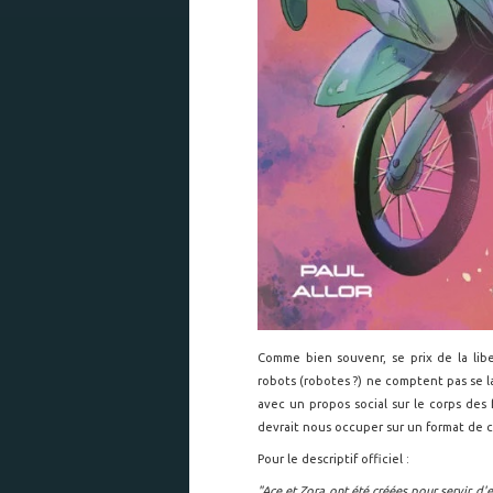
Comme bien souvenr, se prix de la lib
robots (robotes ?) ne comptent pas se l
avec un propos social sur le corps des
devrait nous occuper sur un format de 
Pour le descriptif officiel :
"Ace et Zora ont été créées pour servir d