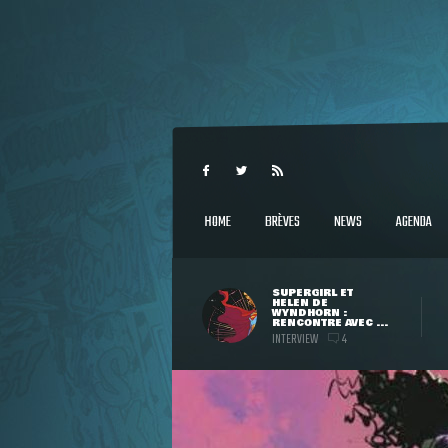
HOME
BRÈVES
NEWS
AGENDA
SUPERGIRL ET
HELEN DE
WYNDHORN :
RENCONTRE AVEC ...
INTERVIEW
4