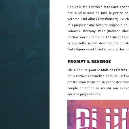
Depuis le mois dernier,
Mad Cave
encha
été. D'ici le mois de juin, la petite
vétéran
Paul Allor
(
Transformers
). Le c
fois proposer une histoire originale en
coloriste
Brittany Peer
(
Radiant Blac
déclinaison moderne de
Thelma
et
Loui
la nouvelle mode des fictions focali
l'intelligences artificielle dans le cham
PROMPT & REVENGE
Pile à l'heure pour le
Mois des Fiertés
,
deux esclaves sexuelles en fuite. En l'o
prostitution humaine au profit des robo
couple d'héroïne va réussir son évasio
anciens propriétaires.