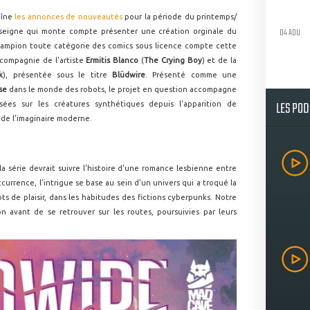
îne
les annonces de nouveautés
pour la période du printemps/
04 AOU
 enseigne qui monte compte présenter une création orginale du
hampion toute catégorie des comics sous licence compte cette
 compagnie de l'artiste
Ermitis Blanco
(
The Crying Boy
) et de la
k
), présentée sous le titre
Blüdwire
. Présenté comme une
se
dans le monde des robots, le projet en question accompagne
LES PO
sées sur les créatures synthétiques depuis l'apparition de
p de l'imaginaire moderne.
 la série devrait suivre l'histoire d'une romance lesbienne entre
ccurrence, l'intrigue se base au sein d'un univers qui a troqué la
ts de plaisir, dans les habitudes des fictions cyberpunks. Notre
n avant de se retrouver sur les routes, poursuivies par leurs