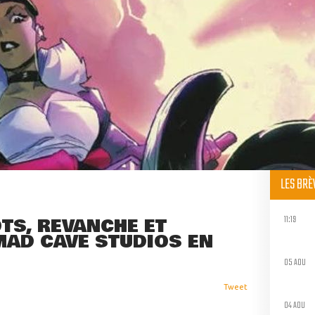
LES BR
11:19
TS, REVANCHE ET
AD CAVE STUDIOS EN
05 AOU
Tweet
04 AOU