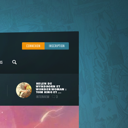
CONNEXION
INSCRIPTION
US
HELEN DE
WYNDHORN ET
WONDER WOMAN :
TOM KING ET ...
INTERVIEW
3