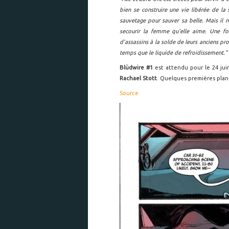
bien se construire une vie libérée de la
sauvetage pour sauver sa belle. Mais il n
secourir la femme qu'elle aime. Une fo
d'assassins à la solde de leurs anciens pro
temps que le liquide de refroidissement."
Blüdwire #1
est attendu pour le 24 ju
Rachael Stott
. Quelques premières pla
Source