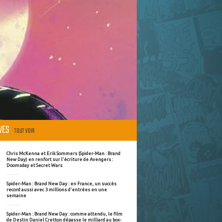
ÈVES
TOUT VOIR
Chris McKenna et Erik Sommers (Spider-Man : Brand
New Day) en renfort sur l'écriture de Avengers :
Doomsday et Secret Wars
Spider-Man : Brand New Day : en France, un succès
record aussi avec 3 millions d'entrées en une
semaine
Spider-Man : Brand New Day : comme attendu, le film
de Destin Daniel Cretton dépasse le milliard au box-