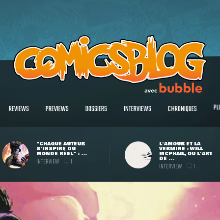
PL
REVIEWS
PREVIEWS
DOSSIERS
INTERVIEWS
CHRONIQUES
"CHAQUE AUTEUR
L'AMOUR ET LA
S'INSPIRE DU
VERMINE : WILL
MONDE RÉEL" : ...
MCPHAIL, OU L'ART
DE ...
INTERVIEW
1
INTERVIEW
1