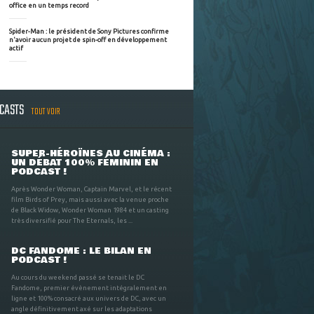
office en un temps record
Spider-Man : le président de Sony Pictures confirme
n'avoir aucun projet de spin-off en développement
actif
DCASTS
TOUT VOIR
SUPER-HÉROÏNES AU CINÉMA :
UN DÉBAT 100% FÉMININ EN
PODCAST !
Après Wonder Woman, Captain Marvel, et le récent
film Birds of Prey, mais aussi avec la venue proche
de Black Widow, Wonder Woman 1984 et un casting
très diversifié pour The Eternals, les ...
DC FANDOME : LE BILAN EN
PODCAST !
Au cours du weekend passé se tenait le DC
Fandome, premier évènement intégralement en
ligne et 100% consacré aux univers de DC, avec un
angle définitivement axé sur les adaptations