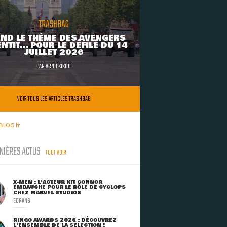
TRASHBAG
ND LE THÈME DES AVENGERS
NTIT... POUR LE DÉFILÉ DU 14
JUILLET 2026
PAR
ARNO KIKOO
VOIR TOUS LES ARTICLES TRASHBAG
BLOG.fr
NIÈRES ACTUS
TOUT VOIR
X-MEN : L'ACTEUR KIT CONNOR
EMBAUCHÉ POUR LE RÔLE DE CYCLOPS
CHEZ MARVEL STUDIOS
ECRANS
RINGO AWARDS 2026 : DÉCOUVREZ
L'ENSEMBLE DE LA SÉLECTION !