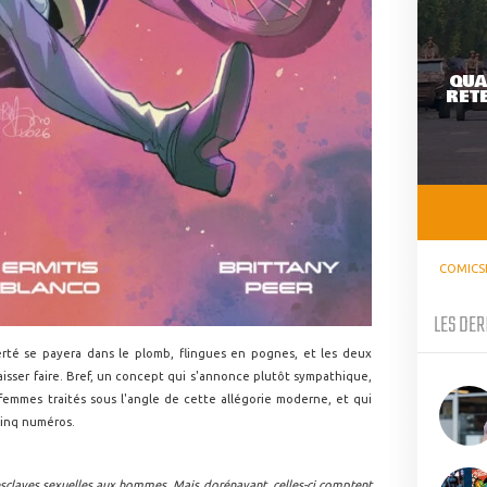
QUA
RETE
COMICS
LES DER
erté se payera dans le plomb, flingues en pognes, et les deux
aisser faire. Bref, un concept qui s'annonce plutôt sympathique,
 femmes traités sous l'angle de cette allégorie moderne, et qui
cinq numéros.
'esclaves sexuelles aux hommes. Mais dorénavant, celles-ci comptent