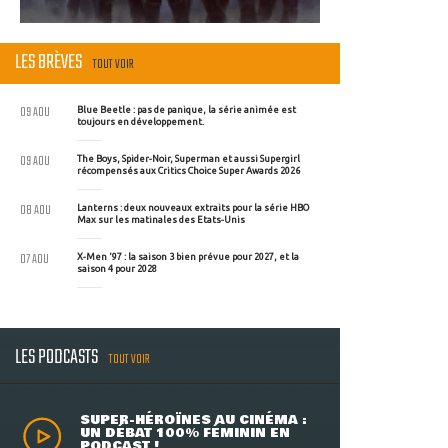
LES BRÈVES
TOUT VOIR
09 AOU
Blue Beetle : pas de panique, la série animée est
toujours en développement.
09 AOU
The Boys, Spider-Noir, Superman et aussi Supergirl
récompensés aux Critics Choice Super Awards 2026
08 AOU
Lanterns : deux nouveaux extraits pour la série HBO
Max sur les matinales des Etats-Unis
07 AOU
X-Men '97 : la saison 3 bien prévue pour 2027, et la
saison 4 pour 2028
LES PODCASTS
TOUT VOIR
SUPER-HÉROÏNES AU CINÉMA :
UN DÉBAT 100% FÉMININ EN
PODCAST !