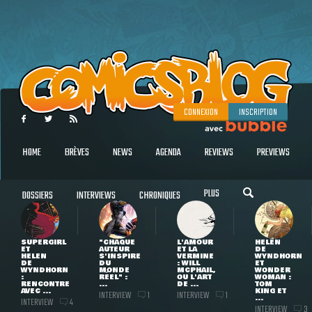
CONNEXION
INSCRIPTION
HOME
BRÈVES
NEWS
AGENDA
REVIEWS
PREVIEWS
PLUS
DOSSIERS
INTERVIEWS
CHRONIQUES
SUPERGIRL
"CHAQUE
L'AMOUR
HELEN
ET
AUTEUR
ET LA
DE
HELEN
S'INSPIRE
VERMINE
WYNDHORN
DE
DU
: WILL
ET
WYNDHORN
MONDE
MCPHAIL,
WONDER
:
RÉEL" :
OU L'ART
WOMAN :
RENCONTRE
...
DE ...
TOM
AVEC ...
KING ET
INTERVIEW
INTERVIEW
1
1
...
INTERVIEW
4
INTERVIEW
3