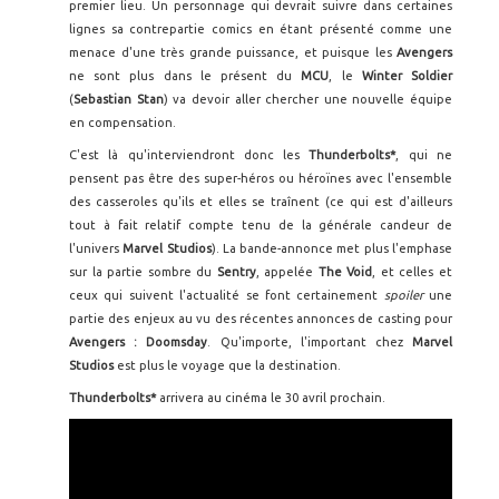
premier lieu. Un personnage qui devrait suivre dans certaines
lignes sa contrepartie comics en étant présenté comme une
menace d'une très grande puissance, et puisque les
Avengers
ne sont plus dans le présent du
MCU
, le
Winter Soldier
(
Sebastian Stan
) va devoir aller chercher une nouvelle équipe
en compensation.
C'est là qu'interviendront donc les
Thunderbolts*
, qui ne
pensent pas être des super-héros ou héroïnes avec l'ensemble
des casseroles qu'ils et elles se traînent (ce qui est d'ailleurs
tout à fait relatif compte tenu de la générale candeur de
l'univers
Marvel Studios
). La bande-annonce met plus l'emphase
sur la partie sombre du
Sentry
, appelée
The Void
, et celles et
ceux qui suivent l'actualité se font certainement
spoiler
une
partie des enjeux au vu des récentes annonces de casting pour
Avengers : Doomsday
. Qu'importe, l'important chez
Marvel
Studios
est plus le voyage que la destination.
Thunderbolts*
arrivera au cinéma le 30 avril prochain.