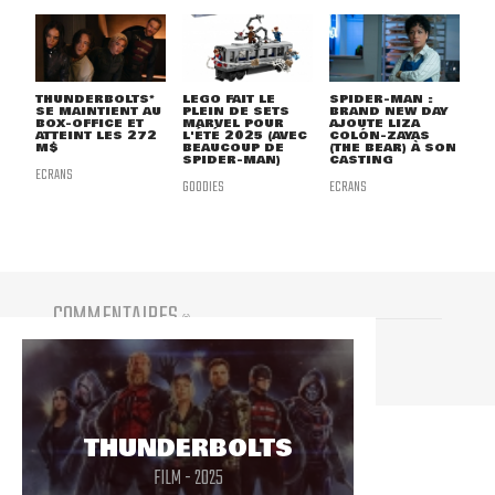
THUNDERBOLTS*
LEGO FAIT LE
SPIDER-MAN :
SE MAINTIENT AU
PLEIN DE SETS
BRAND NEW DAY
BOX-OFFICE ET
MARVEL POUR
AJOUTE LIZA
ATTEINT LES 272
L'ÉTÉ 2025 (AVEC
COLÓN-ZAYAS
M$
BEAUCOUP DE
(THE BEAR) À SON
SPIDER-MAN)
CASTING
ECRANS
GOODIES
ECRANS
COMMENTAIRES
(
0
)
Vous devez être connecté pour participer
THUNDERBOLTS
FILM - 2025