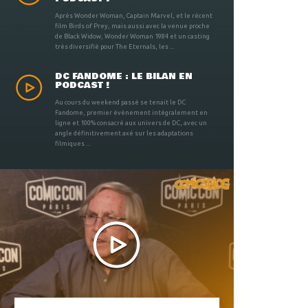
Après Wonder Woman, Captain Marvel, et le récent
film Birds of Prey, mais aussi avec la venue proche
de Black Widow, Wonder Woman 1984 et un casting
très diversifié pour The Eternals, les ...
DC FANDOME : LE BILAN EN
PODCAST !
Au cours du weekend passé se tenait le DC
Fandome, premier évènement intégralement en
ligne et 100% consacré aux univers de DC, avec un
angle définitivement axé sur les adaptations
filmiques ...