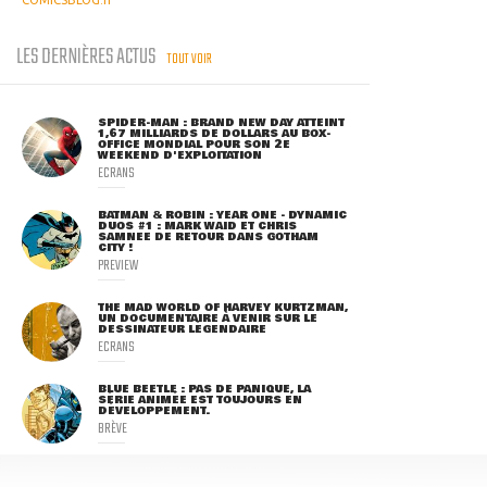
LES DERNIÈRES ACTUS
TOUT VOIR
SPIDER-MAN : BRAND NEW DAY ATTEINT
1,67 MILLIARDS DE DOLLARS AU BOX-
OFFICE MONDIAL POUR SON 2E
WEEKEND D'EXPLOITATION
ECRANS
BATMAN & ROBIN : YEAR ONE - DYNAMIC
DUOS #1 : MARK WAID ET CHRIS
SAMNEE DE RETOUR DANS GOTHAM
CITY !
PREVIEW
THE MAD WORLD OF HARVEY KURTZMAN,
UN DOCUMENTAIRE À VENIR SUR LE
DESSINATEUR LÉGENDAIRE
ECRANS
BLUE BEETLE : PAS DE PANIQUE, LA
SÉRIE ANIMÉE EST TOUJOURS EN
DÉVELOPPEMENT.
BRÈVE