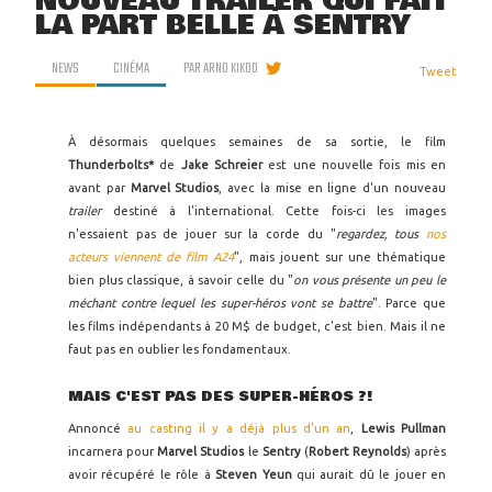
NOUVEAU TRAILER QUI FAIT
LA PART BELLE À SENTRY
NEWS
CINÉMA
PAR
ARNO KIKOO
Tweet
À désormais quelques semaines de sa sortie, le film
Thunderbolts*
de
Jake Schreier
est une nouvelle fois mis en
avant par
Marvel Studios
, avec la mise en ligne d'un nouveau
trailer
destiné à l'international. Cette fois-ci les images
n'essaient pas de jouer sur la corde du "
regardez, tous
nos
acteurs viennent de film A24
", mais jouent sur une thématique
bien plus classique, à savoir celle du "
on vous présente un peu le
méchant contre lequel les super-héros vont se battre
". Parce que
les films indépendants à 20 M$ de budget, c'est bien. Mais il ne
faut pas en oublier les fondamentaux.
MAIS C'EST PAS DES SUPER-HÉROS ?!
Annoncé
au casting il y a déjà plus d'un an
,
Lewis Pullman
incarnera pour
Marvel Studios
le
Sentry
(
Robert Reynolds
) après
avoir récupéré le rôle à
Steven Yeun
qui aurait dû le jouer en