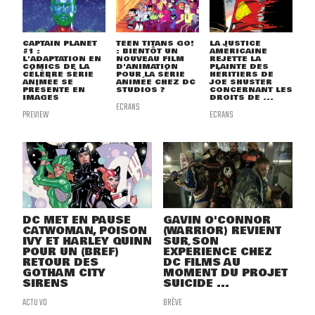
CAPTAIN PLANET
TEEN TITANS GO!
LA JUSTICE
#1 :
: BIENTÔT UN
AMÉRICAINE
L'ADAPTATION EN
NOUVEAU FILM
REJETTE LA
COMICS DE LA
D'ANIMATION
PLAINTE DES
CÉLÈBRE SÉRIE
POUR LA SÉRIE
HÉRITIERS DE
ANIMÉE SE
ANIMÉE CHEZ DC
JOE SHUSTER
PRÉSENTE EN
STUDIOS ?
CONCERNANT LES
IMAGES
DROITS DE ...
ECRANS
PREVIEW
ECRANS
DC MET EN PAUSE
GAVIN O'CONNOR
CATWOMAN, POISON
(WARRIOR) REVIENT
IVY ET HARLEY QUINN
SUR SON
POUR UN (BREF)
EXPÉRIENCE CHEZ
RETOUR DES
DC FILMS AU
GOTHAM CITY
MOMENT DU PROJET
SIRENS
SUICIDE ...
ACTU VO
BRÈVE