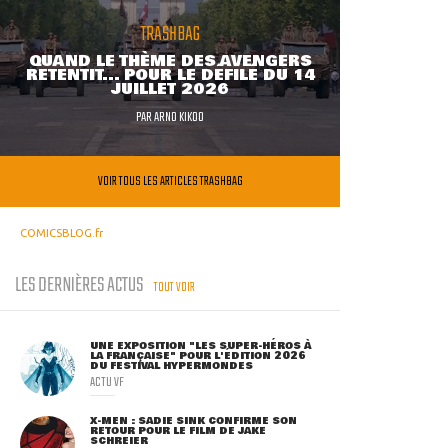
TRASHBAG
QUAND LE THÈME DES AVENGERS
RETENTIT... POUR LE DÉFILÉ DU 14
JUILLET 2026
PAR
ARNO KIKOO
VOIR TOUS LES ARTICLES TRASHBAG
COMICSBLOG.fr
LES DERNIÈRES ACTUS
TOUT VOIR
UNE EXPOSITION "LES SUPER-HÉROS À
LA FRANÇAISE" POUR L'ÉDITION 2026
DU FESTIVAL HYPERMONDES
ACTU VF
X-MEN : SADIE SINK CONFIRME SON
RETOUR POUR LE FILM DE JAKE
SCHREIER