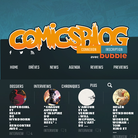
CONNEXION
INSCRIPTION
HOME
BRÈVES
NEWS
AGENDA
REVIEWS
PREVIEWS
PLUS
DOSSIERS
INTERVIEWS
CHRONIQUES
SUPERGIRL
"CHAQUE
L'AMOUR
HELEN
ET
AUTEUR
ET LA
DE
HELEN
S'INSPIRE
VERMINE
WYNDHORN
DE
DU
: WILL
ET
WYNDHORN
MONDE
MCPHAIL,
WONDER
:
RÉEL" :
OU L'ART
WOMAN :
RENCONTRE
...
DE ...
TOM
AVEC ...
KING ET
INTERVIEW
INTERVIEW
1
1
...
INTERVIEW
4
INTERVIEW
3