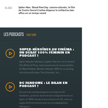
04 AOU
Spider-Man : Brand New Day : comme attendu, le film
de Destin Daniel Cretton dépasse le milliard au box-
office en un temps record
LES PODCASTS
TOUT VOIR
SUPER-HÉROÏNES AU CINÉMA :
UN DÉBAT 100% FÉMININ EN
PODCAST !
Après Wonder Woman, Captain Marvel, et le récent
film Birds of Prey, mais aussi avec la venue proche
de Black Widow, Wonder Woman 1984 et un casting
très diversifié pour The Eternals, les ...
DC FANDOME : LE BILAN EN
PODCAST !
Au cours du weekend passé se tenait le DC
Fandome, premier évènement intégralement en
ligne et 100% consacré aux univers de DC, avec un
angle définitivement axé sur les adaptations
filmiques ...