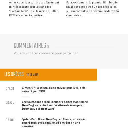
Annonce curieuse, mais pas forcément
Paradoxalement, le premier film Suicide
inintéressante pour les fans des
Squad est peut-être l'un des projets les
"Gotham Girls". D'ici le mois de juillet,
plus importants de l'histoire moderne du
DC Comics compte mettre ...
cinéma des ...
COMMENTAIRES
(
0
)
Vous devez être connecté pour participer
LES BRÈVES
TOUT VOIR
07 AOU
X-Men '97 : la saison 3 bien prévue pour 2027, et la
saison 4 pour 2028
06 AOU
Chris McKenna et Erik Sommers (Spider-Man : Brand
New Day) en renfort sur l'écriture de Avengers :
Doomsday et Secret Wars
05 AOU
Spider-Man : Brand New Day : en France, un succès
record aussi avec 3 millions d'entrées en une
semaine