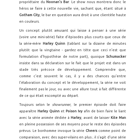
propriétaire du
Noonan's Bar
. Le show nous montrera donc le
héros se faire à cette nouvelle vie, sachant que, étant situé à
Gotham City
, le bar en question aura droit à une clientèle haute
en couleurs.
Un concept plutôt amusant qui laisse à penser à une série
(voire une mini-série) faite d'épisodes plus courts que ceux de
la série-mère
Harley Quinn
(tablant sur la dizaine de minutes
plutôt que la vingtaine - gardez en tête que ceci n'est que
formulation d'hypothèse de notre part), quoique
Schumacker
insiste dans sa déclaration sur le fait que le projet est dans un
stade très précoce de développement. Comprendre que,
comme c'est souvent le cas, il y a des chances qu'entre
l'élaboration du concept et le développement, la série ne voit
finalement pas le jour, ou avec une allure tout à fait différente
de ce qui était escompté au départ.
Toujours selon le
showrunner
, le premier épisode doit faire
apparaître
Harley Quinn
et
Poison Ivy
afin de bien faire le liant
avec la série animée dédiée à
Harley
, avant de laisser
Kite Man
en pleine possession de ses moyens pour le reste des épisodes
prévus. Le bonhomme invoque la série
Cheers
comme point de
comparaison, avec des super-vilains en plus ; il s'agit d'une série