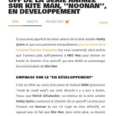
OFF DE LA SÉRIE ANIMÉE
SUR KITE MAN, ''NOONAN'',
EN DÉVELOPPEMENT
NEWS
SERIES TV
PAR
ARNO KIKOO
Tweet
Si vous aviez apprécié les deux saisons de la série animée
Harley
Quinn
et que vous patientez tranquillement
pour la venue de la
troisième fournée d'épisodes
(on vous comprend), alors sachez
que l'univers plaît suffisamment à
HBO Max
pour mettre en
branle le chantier d'un
spin-off
, qui sera dédié au personnage
(incontournable) de
Kite Man
.
EMPHASE SUR LE "EN DÉVELOPPEMENT"
C'est en effet au cours d'un panel du festival
SXSW
(prononcer
"
south by south west
") qui s'est déroulé il y a peu à Austin,
Texas, que
Patrick Schumacker
, co-créateur de la série animée
Harley Quinn
, a annoncé le chantier de ce
spin-off
. Le titre pour
l'instant est
Noonan
(à voir s'il s'agit du titre définitif), en
rapport avec le fait que
Kite Man
, dans cette série, va devenir