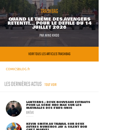
TRASHBAG
QUAND LE THÈME DES AVENGERS
RETENTIT... POUR LE DÉFILÉ DU 14
JUILLET 2026
PAR
ARNO KIKOO
VOIR TOUS LES ARTICLES TRASHBAG
COMICSBLOG.fr
LES DERNIÈRES ACTUS
TOUT VOIR
LANTERNS : DEUX NOUVEAUX EXTRAITS
POUR LA SÉRIE HBO MAX SUR LES
MATINALES DES ETATS-UNIS
BRÈVE
KEVIN SMITH AU TRAVAIL SUR DEUX
AUTRES NUMÉROS JAY & SILENT BOB
CHEZ MARVEL