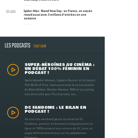
05 AOU
Spider-Man : Brand New Day : en France, un succès
record aussi avec 3 millions d'entrées en une
semaine
LES PODCASTS
TOUT VOIR
SUPER-HÉROÏNES AU CINÉMA :
UN DÉBAT 100% FÉMININ EN
PODCAST !
Après Wonder Woman, Captain Marvel, et le récent
film Birds of Prey, mais aussi avec la venue proche
de Black Widow, Wonder Woman 1984 et un casting
très diversifié pour The Eternals, les ...
DC FANDOME : LE BILAN EN
PODCAST !
Au cours du weekend passé se tenait le DC
Fandome, premier évènement intégralement en
ligne et 100% consacré aux univers de DC, avec un
angle définitivement axé sur les adaptations
filmiques ...