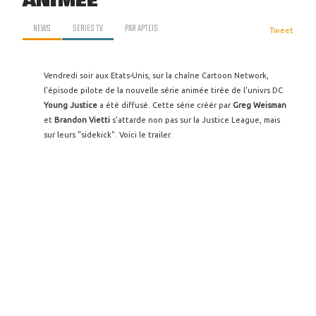
ANIMÉE
NEWS
SERIES TV
PAR
APTEIS
Tweet
Vendredi soir aux Etats-Unis, sur la chaîne Cartoon Network,
l'épisode pilote de la nouvelle série animée tirée de l'univrs DC
Young Justice
a été diffusé. Cette série créér par
Greg Weisman
et
Brandon Vietti
s'attarde non pas sur la Justice League, mais
sur leurs "sidekick". Voici le trailer.