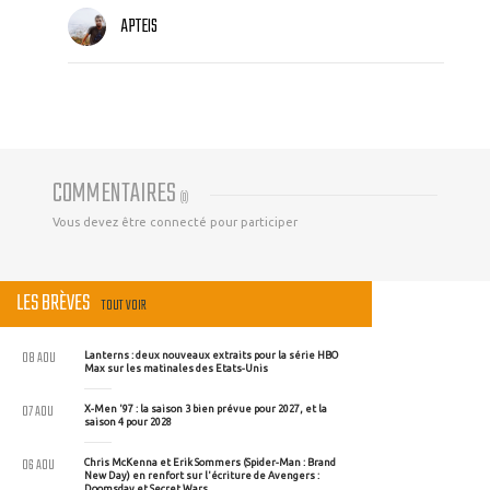
APTEIS
COMMENTAIRES
(
0
)
Vous devez être connecté pour participer
LES BRÈVES
TOUT VOIR
08 AOU
Lanterns : deux nouveaux extraits pour la série HBO
Max sur les matinales des Etats-Unis
07 AOU
X-Men '97 : la saison 3 bien prévue pour 2027, et la
saison 4 pour 2028
06 AOU
Chris McKenna et Erik Sommers (Spider-Man : Brand
New Day) en renfort sur l'écriture de Avengers :
Doomsday et Secret Wars