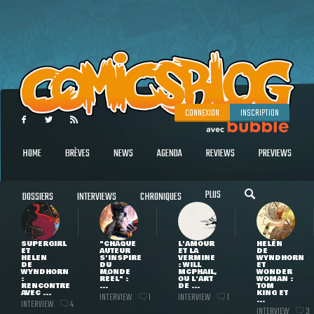
CONNEXION
INSCRIPTION
HOME
BRÈVES
NEWS
AGENDA
REVIEWS
PREVIEWS
PLUS
DOSSIERS
INTERVIEWS
CHRONIQUES
SUPERGIRL
"CHAQUE
L'AMOUR
HELEN
ET
AUTEUR
ET LA
DE
HELEN
S'INSPIRE
VERMINE
WYNDHORN
DE
DU
: WILL
ET
WYNDHORN
MONDE
MCPHAIL,
WONDER
:
RÉEL" :
OU L'ART
WOMAN :
RENCONTRE
...
DE ...
TOM
AVEC ...
KING ET
INTERVIEW
INTERVIEW
1
1
...
INTERVIEW
4
INTERVIEW
3