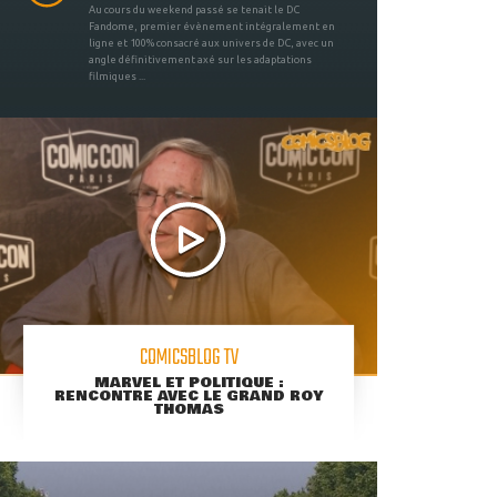
Au cours du weekend passé se tenait le DC
Fandome, premier évènement intégralement en
ligne et 100% consacré aux univers de DC, avec un
angle définitivement axé sur les adaptations
filmiques ...
COMICSBLOG TV
MARVEL ET POLITIQUE :
RENCONTRE AVEC LE GRAND ROY
THOMAS