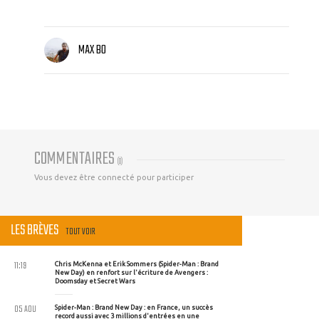
MAX BO
COMMENTAIRES
(
0
)
Vous devez être connecté pour participer
LES BRÈVES
TOUT VOIR
11:19
Chris McKenna et Erik Sommers (Spider-Man : Brand
New Day) en renfort sur l'écriture de Avengers :
Doomsday et Secret Wars
05 AOU
Spider-Man : Brand New Day : en France, un succès
record aussi avec 3 millions d'entrées en une