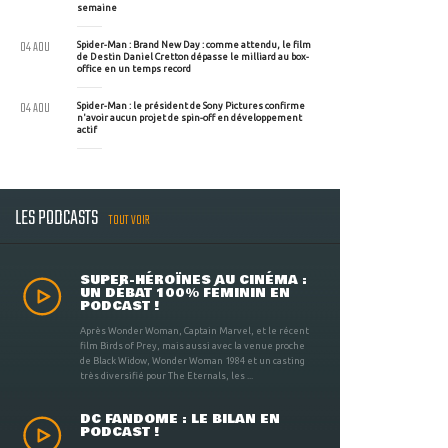
semaine
04 AOU
Spider-Man : Brand New Day : comme attendu, le film
de Destin Daniel Cretton dépasse le milliard au box-
office en un temps record
04 AOU
Spider-Man : le président de Sony Pictures confirme
n'avoir aucun projet de spin-off en développement
actif
LES PODCASTS
TOUT VOIR
SUPER-HÉROÏNES AU CINÉMA :
UN DÉBAT 100% FÉMININ EN
PODCAST !
Après Wonder Woman, Captain Marvel, et le récent
film Birds of Prey, mais aussi avec la venue proche
de Black Widow, Wonder Woman 1984 et un casting
très diversifié pour The Eternals, les ...
DC FANDOME : LE BILAN EN
PODCAST !