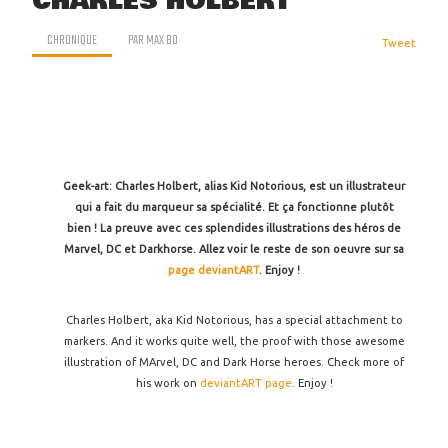
CHARLES HOLBERT
CHRONIQUE
PAR
MAX BO
Tweet
Geek-art: Charles Holbert, alias Kid Notorious, est un illustrateur
qui a fait du marqueur sa spécialité. Et ça fonctionne plutôt
bien ! La preuve avec ces splendides illustrations des héros de
Marvel, DC et Darkhorse. Allez voir le reste de son oeuvre sur sa
page deviantART
. Enjoy !
Charles Holbert, aka Kid Notorious, has a special attachment to
markers. And it works quite well, the proof with those awesome
illustration of MArvel, DC and Dark Horse heroes. Check more of
his work on
deviantART page
. Enjoy !