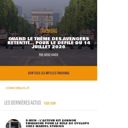
TRASHBAG
QUAND LE THÈME DES AVENGERS
RETENTIT... POUR LE DÉFILÉ DU 14
JUILLET 2026
PAR
ARNO KIKOO
VOIR TOUS LES ARTICLES TRASHBAG
COMICSBLOG.fr
LES DERNIÈRES ACTUS
TOUT VOIR
X-MEN : L'ACTEUR KIT CONNOR
EMBAUCHÉ POUR LE RÔLE DE CYCLOPS
CHEZ MARVEL STUDIOS