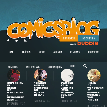
CONNEXION
INSCRIPTION
HOME
BRÈVES
NEWS
AGENDA
REVIEWS
PREVIEWS
PLUS
DOSSIERS
INTERVIEWS
CHRONIQUES
SUPERGIRL
"CHAQUE
L'AMOUR
HELEN
ET
AUTEUR
ET LA
DE
HELEN
S'INSPIRE
VERMINE
WYNDHORN
DE
DU
: WILL
ET
WYNDHORN
MONDE
MCPHAIL,
WONDER
:
RÉEL" :
OU L'ART
WOMAN :
RENCONTRE
...
DE ...
TOM
AVEC ...
KING ET
INTERVIEW
INTERVIEW
1
1
...
INTERVIEW
4
INTERVIEW
3