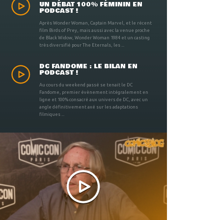
UN DÉBAT 100% FÉMININ EN
PODCAST !
Après Wonder Woman, Captain Marvel, et le récent
film Birds of Prey, mais aussi avec la venue proche
de Black Widow, Wonder Woman 1984 et un casting
très diversifié pour The Eternals, les ...
DC FANDOME : LE BILAN EN
PODCAST !
Au cours du weekend passé se tenait le DC
Fandome, premier évènement intégralement en
ligne et 100% consacré aux univers de DC, avec un
angle définitivement axé sur les adaptations
filmiques ...