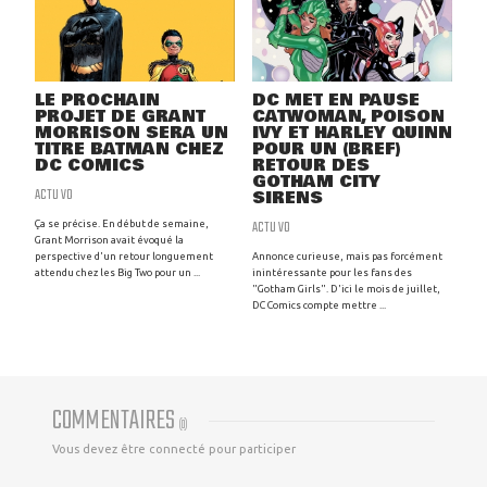
LE PROCHAIN
DC MET EN PAUSE
PROJET DE GRANT
CATWOMAN, POISON
MORRISON SERA UN
IVY ET HARLEY QUINN
TITRE BATMAN CHEZ
POUR UN (BREF)
DC COMICS
RETOUR DES
GOTHAM CITY
ACTU VO
SIRENS
ACTU VO
Ça se précise. En début de semaine,
Grant Morrison avait évoqué la
perspective d'un retour longuement
Annonce curieuse, mais pas forcément
attendu chez les Big Two pour un ...
inintéressante pour les fans des
"Gotham Girls". D'ici le mois de juillet,
DC Comics compte mettre ...
COMMENTAIRES
(
0
)
Vous devez être connecté pour participer