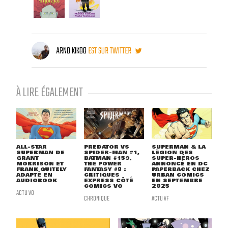
ARNO KIKOO
EST SUR TWITTER
À LIRE ÉGALEMENT
ALL-STAR
PREDATOR VS
SUPERMAN & LA
SUPERMAN DE
SPIDER-MAN #1,
LÉGION DES
GRANT
BATMAN #159,
SUPER-HÉROS
MORRISON ET
THE POWER
ANNONCÉ EN DC
FRANK QUITELY
FANTASY #8 :
PAPERBACK CHEZ
ADAPTÉ EN
CRITIQUES
URBAN COMICS
AUDIOBOOK
EXPRESS CÔTÉ
EN SEPTEMBRE
COMICS VO
2025
ACTU VO
CHRONIQUE
ACTU VF