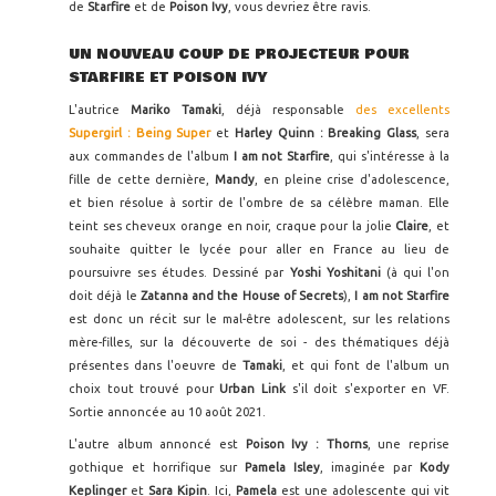
de
Starfire
et de
Poison Ivy
, vous devriez être ravis.
UN NOUVEAU COUP DE PROJECTEUR POUR
STARFIRE ET POISON IVY
L'autrice
Mariko Tamaki
, déjà responsable
des excellents
Supergirl : Being Super
et
Harley Quinn : Breaking Glass
, sera
aux commandes de l'album
I am not Starfire
, qui s'intéresse à la
fille de cette dernière,
Mandy
, en pleine crise d'adolescence,
et bien résolue à sortir de l'ombre de sa célèbre maman. Elle
teint ses cheveux orange en noir, craque pour la jolie
Claire
, et
souhaite quitter le lycée pour aller en France au lieu de
poursuivre ses études. Dessiné par
Yoshi Yoshitani
(à qui l'on
doit déjà le
Zatanna and the House of Secrets
),
I am not Starfire
est donc un récit sur le mal-être adolescent, sur les relations
mère-filles, sur la découverte de soi - des thématiques déjà
présentes dans l'oeuvre de
Tamaki
, et qui font de l'album un
choix tout trouvé pour
Urban Link
s'il doit s'exporter en VF.
Sortie annoncée au 10 août 2021.
L'autre album annoncé est
Poison Ivy : Thorns
, une reprise
gothique et horrifique sur
Pamela Isley
, imaginée par
Kody
Keplinger
et
Sara Kipin
. Ici,
Pamela
est une adolescente qui vit