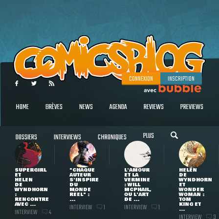
CONNEXION
INSCRIPTION
HOME
BRÈVES
NEWS
AGENDA
REVIEWS
PREVIEWS
PLUS
DOSSIERS
INTERVIEWS
CHRONIQUES
SUPERGIRL
"CHAQUE
L'AMOUR
HELEN
ET
AUTEUR
ET LA
DE
HELEN
S'INSPIRE
VERMINE
WYNDHORN
DE
DU
: WILL
ET
WYNDHORN
MONDE
MCPHAIL,
WONDER
:
RÉEL" :
OU L'ART
WOMAN :
RENCONTRE
...
DE ...
TOM
AVEC ...
KING ET
INTERVIEW
INTERVIEW
1
1
...
INTERVIEW
4
INTERVIEW
3