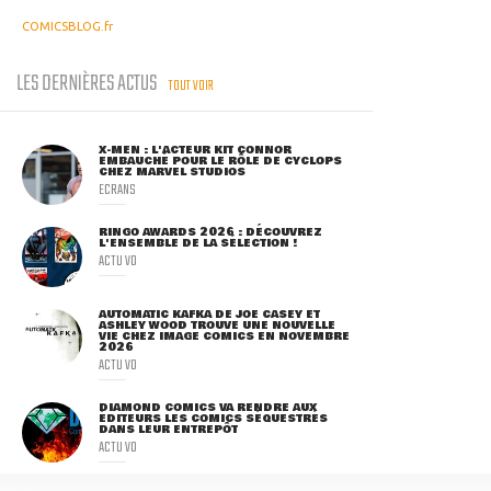
COMICSBLOG.fr
LES DERNIÈRES ACTUS
TOUT VOIR
X-MEN : L'ACTEUR KIT CONNOR
EMBAUCHÉ POUR LE RÔLE DE CYCLOPS
CHEZ MARVEL STUDIOS
ECRANS
RINGO AWARDS 2026 : DÉCOUVREZ
L'ENSEMBLE DE LA SÉLECTION !
ACTU VO
AUTOMATIC KAFKA DE JOE CASEY ET
ASHLEY WOOD TROUVE UNE NOUVELLE
VIE CHEZ IMAGE COMICS EN NOVEMBRE
2026
ACTU VO
DIAMOND COMICS VA RENDRE AUX
ÉDITEURS LES COMICS SÉQUESTRÉS
DANS LEUR ENTREPÔT
ACTU VO