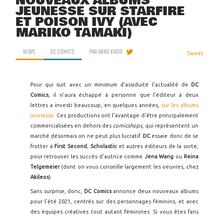
NOUVEAUX ALBUMS
JEUNESSE SUR STARFIRE
ET POISON IVY (AVEC
MARIKO TAMAKI)
NEWS
DC COMICS
PAR
ARNO KIKOO
Tweet
Pour qui suit avec un minimum d'assiduité l'actualité de
DC
Comics
, il n'aura échappé à personne que l'éditeur à deux
lettres a investi beaucoup, en quelques années,
sur les albums
jeunesse
. Ces productions ont l'avantage d'être principalement
commercialisées en dehors des
comicshops
, qui représentent un
marché désormais on ne peut plus lucratif.
DC
essaie donc de se
frotter à
First Second
,
Scholastic
et autres éditeurs de la sorte,
pour retrouver les succès d'autrice comme
Jena Wang
ou
Reina
Telgemeier
(dont on vous conseille largement les oeuvres, chez
Akileos
).
Sans surprise, donc,
DC Comics
annonce deux nouveaux albums
pour l'été 2021, centrés sur des personnages féminins, et avec
des équipes créatives tout autant féminines. Si vous êtes fans