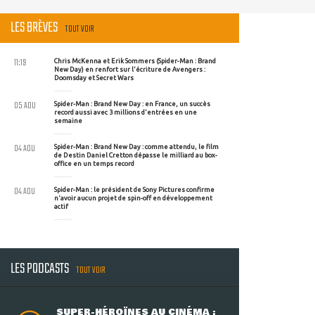
LES BRÈVES
TOUT VOIR
11:19
Chris McKenna et Erik Sommers (Spider-Man : Brand
New Day) en renfort sur l'écriture de Avengers :
Doomsday et Secret Wars
05 AOU
Spider-Man : Brand New Day : en France, un succès
record aussi avec 3 millions d'entrées en une
semaine
04 AOU
Spider-Man : Brand New Day : comme attendu, le film
de Destin Daniel Cretton dépasse le milliard au box-
office en un temps record
04 AOU
Spider-Man : le président de Sony Pictures confirme
n'avoir aucun projet de spin-off en développement
actif
LES PODCASTS
TOUT VOIR
SUPER-HÉROÏNES AU CINÉMA :