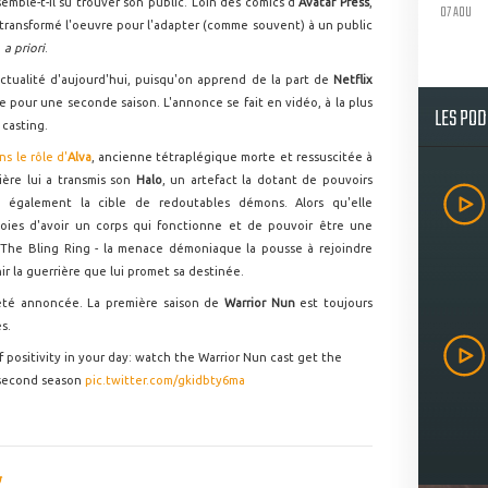
semble-t-il su trouver son public. Loin des comics d'
Avatar Press
,
07 AOU
 transformé l'oeuvre pour l'adapter (comme souvent) à un public
e
a priori
.
'actualité d'aujourd'hui, puisqu'on apprend de la part de
Netflix
 pour une seconde saison. L'annonce se fait en vidéo, à la plus
LES PO
 casting.
ns le rôle d'
Alva
, ancienne tétraplégique morte et ressuscitée à
ère lui a transmis son
Halo
, un artefact la dotant de pouvoirs
le également la cible de redoutables démons. Alors qu'elle
oies d'avoir un corps qui fonctionne et de pouvoir être une
 The Bling Ring - la menace démoniaque la pousse à rejoindre
r la guerrière que lui promet sa destinée.
été annoncée. La première saison de
Warrior Nun
est toujours
s.
 positivity in your day: watch the Warrior Nun cast get the
 second season
pic.twitter.com/gkidbty6ma