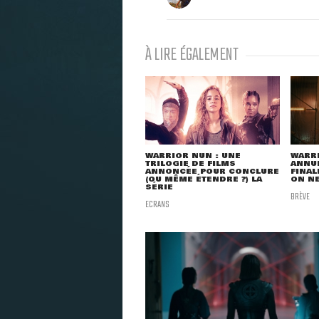
À LIRE ÉGALEMENT
WARRIOR NUN : UNE
WARRI
TRILOGIE DE FILMS
ANNUL
ANNONCÉE POUR CONCLURE
FINAL
(OU MÊME ÉTENDRE ?) LA
ON NE
SÉRIE
BRÈVE
ECRANS