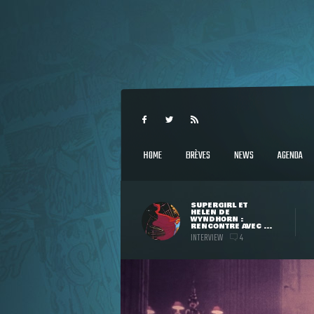
HOME
BRÈVES
NEWS
AGENDA
SUPERGIRL ET
HELEN DE
WYNDHORN :
RENCONTRE AVEC ...
INTERVIEW
4