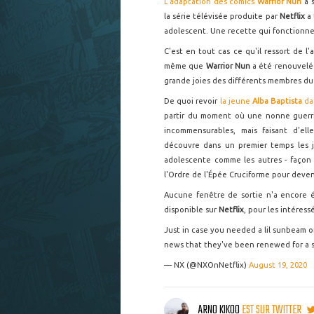
L'adaptation des comics
Warrior Nun
a 
la série télévisée produite par
Netflix
a
adolescent. Une recette qui fonctionn
C'est en tout cas ce qu'il ressort de l
même que
Warrior Nun
a été renouvelée
grande joies des différents membres du
De quoi revoir
la jeune
Alba Baptista
da
partir du moment où une nonne guerri
incommensurables, mais faisant d'el
découvre dans un premier temps les j
adolescente comme les autres - façon
l'Ordre de l'Épée Cruciforme pour deveni
Aucune fenêtre de sortie n'a encore 
disponible sur
Netflix
, pour les intéressé
Just in case you needed a lil sunbeam of
news that they've been renewed for a
— NX (@NXOnNetflix)
August 19, 2020
ARNO KIKOO
EST SUR TWITTER