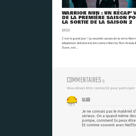
WARRIOR NUN : UN RÉCAP' 
DE LA PREMIÈRE SAISON P
LA SORTIE DE LA SAISON 2
BRÈVE
C'est le grand jour ! La seconde saison de la série Warr
adaptation (édulcorée) des comics Warrior Nun Areala 
Dunn, est ...
COMMENTAIRES
(
1
)
Vous devez être connecté pour participer
ULOO
Je ne connais pas le matériel d'
sérieux. On a quand même des 
pompe, comment tu peux être s
Et comme souvent avec Netflix,