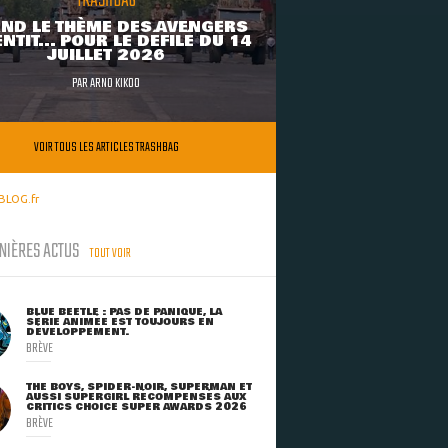
TRASHBAG
ND LE THÈME DES AVENGERS
NTIT... POUR LE DÉFILÉ DU 14
JUILLET 2026
PAR
ARNO KIKOO
VOIR TOUS LES ARTICLES TRASHBAG
BLOG.fr
NIÈRES ACTUS
TOUT VOIR
BLUE BEETLE : PAS DE PANIQUE, LA
SÉRIE ANIMÉE EST TOUJOURS EN
DÉVELOPPEMENT.
BRÈVE
THE BOYS, SPIDER-NOIR, SUPERMAN ET
AUSSI SUPERGIRL RÉCOMPENSÉS AUX
CRITICS CHOICE SUPER AWARDS 2026
BRÈVE