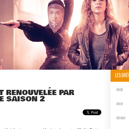
LES BR
09:20
T RENOUVELÉE PAR
E SAISON 2
09:01
08 AOU