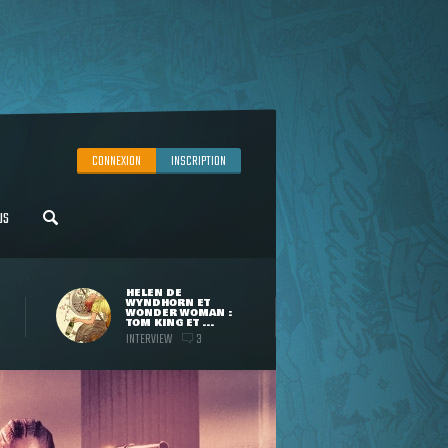
CONNEXION
INSCRIPTION
US
HELEN DE
WYNDHORN ET
WONDER WOMAN :
TOM KING ET ...
INTERVIEW
3