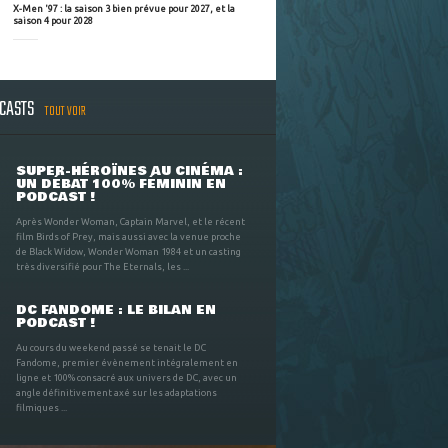
X-Men '97 : la saison 3 bien prévue pour 2027, et la
saison 4 pour 2028
DCASTS
TOUT VOIR
SUPER-HÉROÏNES AU CINÉMA :
UN DÉBAT 100% FÉMININ EN
PODCAST !
Après Wonder Woman, Captain Marvel, et le récent
film Birds of Prey, mais aussi avec la venue proche
de Black Widow, Wonder Woman 1984 et un casting
très diversifié pour The Eternals, les ...
DC FANDOME : LE BILAN EN
PODCAST !
Au cours du weekend passé se tenait le DC
Fandome, premier évènement intégralement en
ligne et 100% consacré aux univers de DC, avec un
angle définitivement axé sur les adaptations
filmiques ...