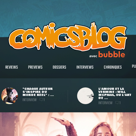
PL
REVIEWS
PREVIEWS
DOSSIERS
INTERVIEWS
CHRONIQUES
"CHAQUE AUTEUR
L'AMOUR ET LA
S'INSPIRE DU
VERMINE : WILL
MONDE RÉEL" : ...
MCPHAIL, OU L'ART
DE ...
INTERVIEW
1
INTERVIEW
1