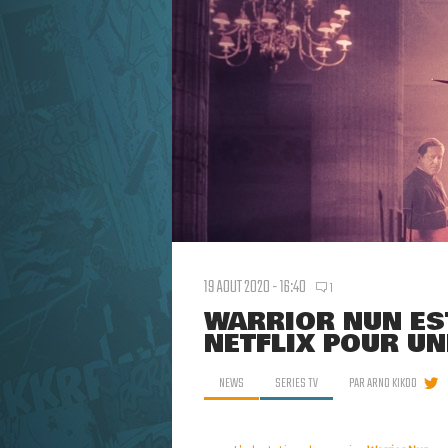
19 AOUT 2020 - 16:40
1
WARRIOR NUN ES
NETFLIX POUR UN
NEWS
SERIES TV
PAR
ARNO KIKOO