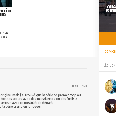
QUA
RETE
VIDÉO
OUR
ior Nun,
de Ben
COMICS
LES DER
19 AOUT 2020
origine, mais j'ai trouvé que la série se prenait trop au
bonnes sœurs avec des mitraillettes ou des fusils à
érieux avec ce postulat de départ.
 la série traine en longueur.