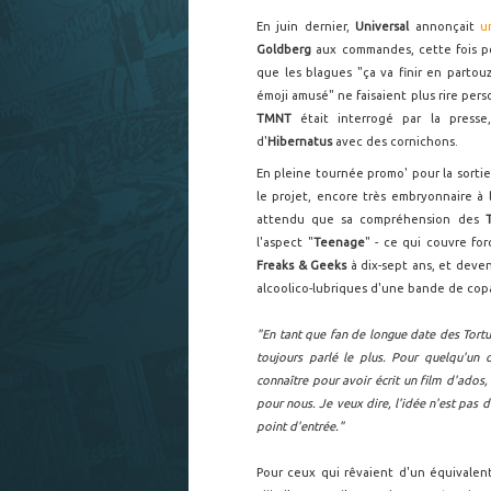
En juin dernier,
Universal
annonçait
u
Goldberg
aux commandes, cette fois po
que les blagues "ça va finir en partouz
émoji amusé" ne faisaient plus rire per
TMNT
était interrogé par la press
d'
Hibernatus
avec des cornichons.
En pleine tournée promo' pour la sortie
le projet, encore très embryonnaire à l
attendu que sa compréhension des
l'aspect "
Teenage
" - ce qui couvre fo
Freaks & Geeks
à dix-sept ans, et deven
alcoolico-lubriques d'une bande de co
"En tant que fan de longue date des Tortue
toujours parlé le plus. Pour quelqu'un
connaître pour avoir écrit un film d'ados,
pour nous. Je veux dire, l'idée n'est pas 
point d'entrée."
Pour ceux qui rêvaient d'un équivalen