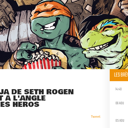
LES BR
14:40
JA DE SETH ROGEN
 À L'ANGLE
DES HÉROS
06 AOU
Tweet
05 AOU