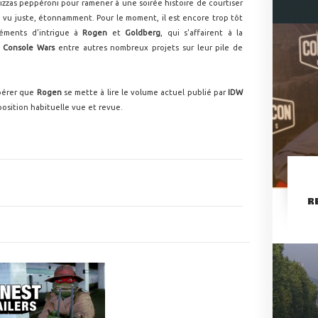
pizzas peppéroni pour ramener à une soirée histoire de courtiser
e vu juste, étonnamment. Pour le moment, il est encore trop tôt
léments d'intrigue à
Rogen
et
Goldberg
, qui s'affairent à la
u
Console Wars
entre autres nombreux projets sur leur pile de
spérer que
Rogen
se mette à lire le volume actuel publié par
IDW
position habituelle vue et revue.
R