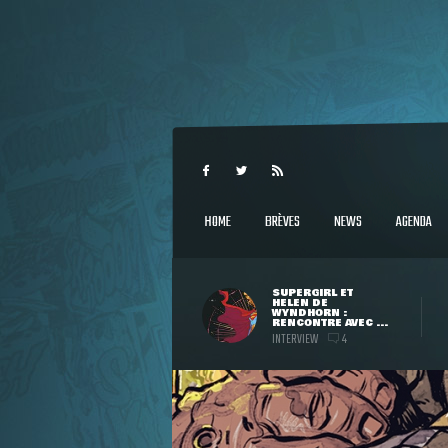
HOME
BRÈVES
NEWS
AGENDA
SUPERGIRL ET
HELEN DE
WYNDHORN :
RENCONTRE AVEC ...
INTERVIEW
4