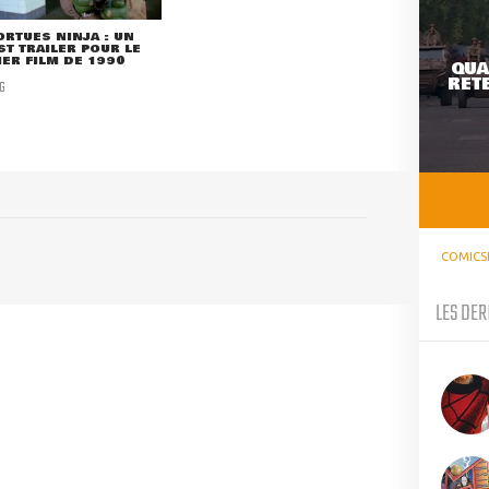
ORTUES NINJA : UN
T TRAILER POUR LE
ER FILM DE 1990
QUA
RETE
G
COMICS
LES DER