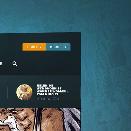
CONNEXION
INSCRIPTION
US
HELEN DE
WYNDHORN ET
WONDER WOMAN :
TOM KING ET ...
INTERVIEW
3