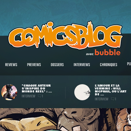
PL
REVIEWS
PREVIEWS
DOSSIERS
INTERVIEWS
CHRONIQUES
"CHAQUE AUTEUR
L'AMOUR ET LA
S'INSPIRE DU
VERMINE : WILL
MONDE RÉEL" : ...
MCPHAIL, OU L'ART
DE ...
INTERVIEW
1
INTERVIEW
1