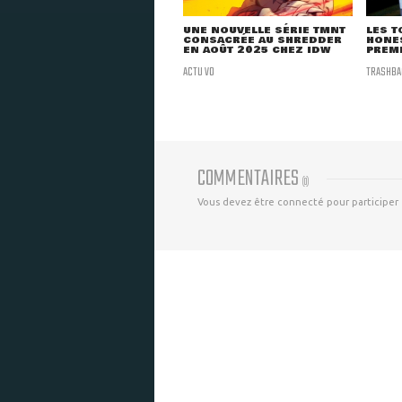
UNE NOUVELLE SÉRIE TMNT
LES T
CONSACRÉE AU SHREDDER
HONES
EN AOÛT 2025 CHEZ IDW
PREMI
ACTU VO
TRASHBA
COMMENTAIRES
(
0
)
Vous devez être connecté pour participer