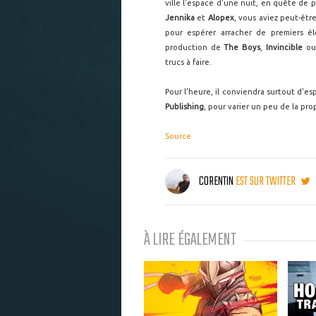
ville l'espace d'une nuit, en quête de 
Jennika
et
Alopex
, vous aviez peut-êtr
pour espérer arracher de premiers é
production de
The Boys
,
Invincible
o
trucs à faire.
Pour l'heure, il conviendra surtout d'e
Publishing
, pour varier un peu de la pro
Source
CORENTIN
EST SUR TWITTER
À LIRE ÉGALEMENT