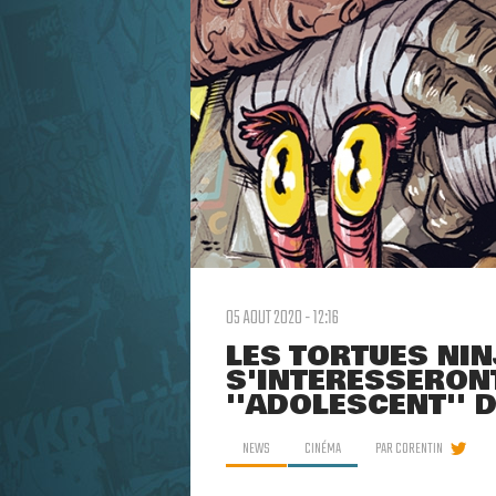
05 AOUT 2020 - 12:16
LES TORTUES NIN
S'INTÉRESSERONT
''ADOLESCENT'' 
NEWS
CINÉMA
PAR
CORENTIN