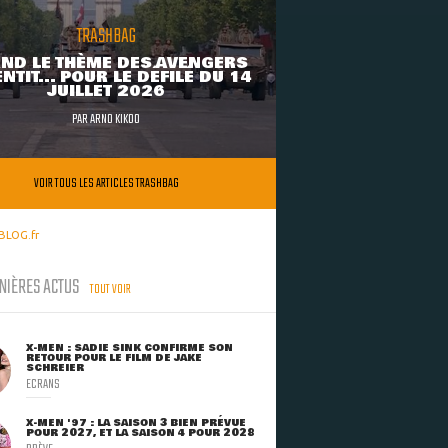
TRASHBAG
ND LE THÈME DES AVENGERS
NTIT... POUR LE DÉFILÉ DU 14
JUILLET 2026
PAR
ARNO KIKOO
VOIR TOUS LES ARTICLES TRASHBAG
BLOG.fr
NIÈRES ACTUS
TOUT VOIR
X-MEN : SADIE SINK CONFIRME SON
RETOUR POUR LE FILM DE JAKE
SCHREIER
ECRANS
X-MEN '97 : LA SAISON 3 BIEN PRÉVUE
POUR 2027, ET LA SAISON 4 POUR 2028