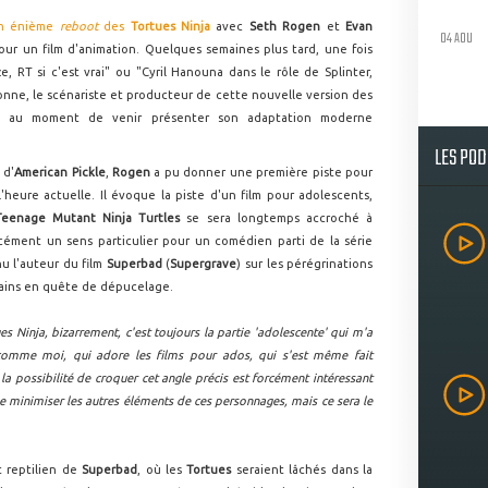
n énième
reboot
des
Tortues Ninja
avec
Seth Rogen
et
Evan
04 AOU
ur un film d'animation. Quelques semaines plus tard, une fois
e, RT si c'est vrai" ou "Cyril Hanouna dans le rôle de Splinter,
sonne, le scénariste et producteur de cette nouvelle version des
e, au moment de venir présenter son adaptation moderne
LES PO
 d'
American Pickle
,
Rogen
a pu donner une première piste pour
'heure actuelle. Il évoque la piste d'un film pour adolescents,
Teenage Mutant Ninja Turtles
se sera longtemps accroché à
rcément un sens particulier pour un comédien parti de la série
u l'auteur du film
Superbad
(
Supergrave
) sur les pérégrinations
pains en quête de dépucelage.
s Ninja, bizarrement, c'est toujours la partie 'adolescente' qui m'a
 comme moi, qui adore les films pour ados, qui s'est même fait
 la possibilité de croquer cet angle précis est forcément intéressant
de minimiser les autres éléments de ces personnages, mais ce sera le
t reptilien de
Superbad
, où les
Tortues
seraient lâchés dans la