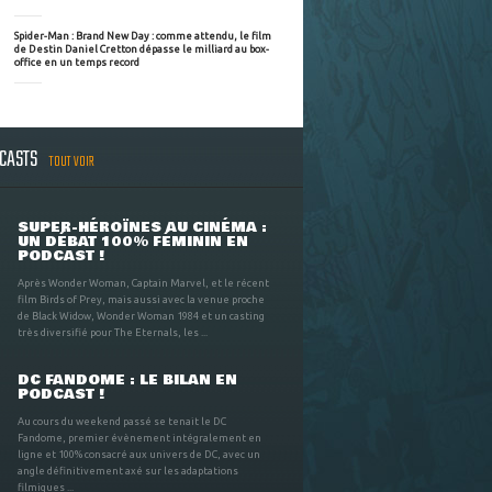
Spider-Man : Brand New Day : comme attendu, le film
de Destin Daniel Cretton dépasse le milliard au box-
office en un temps record
DCASTS
TOUT VOIR
SUPER-HÉROÏNES AU CINÉMA :
UN DÉBAT 100% FÉMININ EN
PODCAST !
Après Wonder Woman, Captain Marvel, et le récent
film Birds of Prey, mais aussi avec la venue proche
de Black Widow, Wonder Woman 1984 et un casting
très diversifié pour The Eternals, les ...
DC FANDOME : LE BILAN EN
PODCAST !
Au cours du weekend passé se tenait le DC
Fandome, premier évènement intégralement en
ligne et 100% consacré aux univers de DC, avec un
angle définitivement axé sur les adaptations
filmiques ...