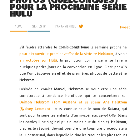
PHOTOS (QUELCONQUES)
POUR LA PROCHAINE SÉRIE
HULU
NEWS
SERIES TV
PAR
ARNO KIKOO
Tweet
S'il faudra attendre le
Comic-Con@Home
la semaine prochaine
pour découvrir le premier
trailer
de la série tv
Helstrom
, à venir
en octobre sur
Hulu
, la promotion commence à se faire à
quelques petits jours de la convention en ligne. C'est par
IGN
que l'on découvre en effet de premières photos de cette série
Helstrom
.
Dérivée de comics
Marvel
,
Helstrom
se veut être une série
surnaturelle à tendance horrifique qui se concentrera sur
Daimon Helstrom
(
Tom Austen
) et sa soeur
Ana Helstrom
(
Sydney Lemmon
)
- aussi connue sous le nom de
Satana
, qui
sont pour la série les enfants d'un mystérieux
serial killer
(dans
les comics, il ne s'agit ni plus ni moins que du diable).
Helstrom
,
d'après le résumé, devrait prendre une tournure procédurale à
la Supernatural, dans laquelle le duo ira traquer les pires rebuts