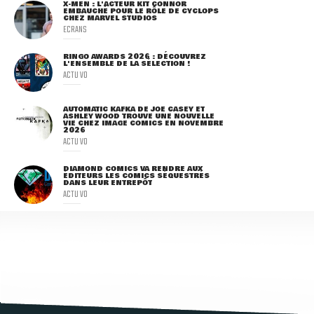
X-MEN : L'ACTEUR KIT CONNOR
EMBAUCHÉ POUR LE RÔLE DE CYCLOPS
CHEZ MARVEL STUDIOS
ECRANS
RINGO AWARDS 2026 : DÉCOUVREZ
L'ENSEMBLE DE LA SÉLECTION !
ACTU VO
AUTOMATIC KAFKA DE JOE CASEY ET
ASHLEY WOOD TROUVE UNE NOUVELLE
VIE CHEZ IMAGE COMICS EN NOVEMBRE
2026
ACTU VO
DIAMOND COMICS VA RENDRE AUX
ÉDITEURS LES COMICS SÉQUESTRÉS
DANS LEUR ENTREPÔT
ACTU VO