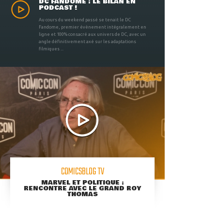
DC FANDOME : LE BILAN EN
PODCAST !
Au cours du weekend passé se tenait le DC
Fandome, premier évènement intégralement en
ligne et 100% consacré aux univers de DC, avec un
angle définitivement axé sur les adaptations
filmiques ...
COMICSBLOG TV
MARVEL ET POLITIQUE :
RENCONTRE AVEC LE GRAND ROY
THOMAS