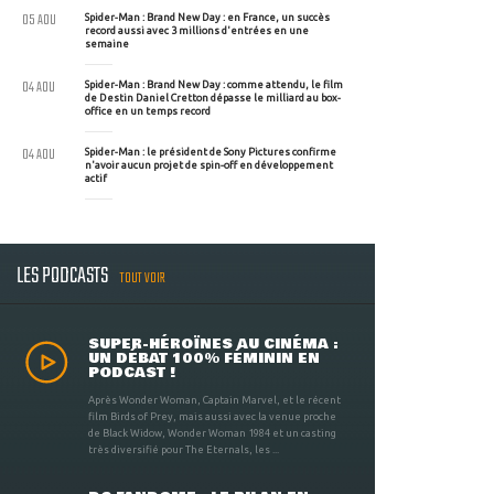
05 AOU
Spider-Man : Brand New Day : en France, un succès
record aussi avec 3 millions d'entrées en une
semaine
04 AOU
Spider-Man : Brand New Day : comme attendu, le film
de Destin Daniel Cretton dépasse le milliard au box-
office en un temps record
04 AOU
Spider-Man : le président de Sony Pictures confirme
n'avoir aucun projet de spin-off en développement
actif
LES PODCASTS
TOUT VOIR
SUPER-HÉROÏNES AU CINÉMA :
UN DÉBAT 100% FÉMININ EN
PODCAST !
Après Wonder Woman, Captain Marvel, et le récent
film Birds of Prey, mais aussi avec la venue proche
de Black Widow, Wonder Woman 1984 et un casting
très diversifié pour The Eternals, les ...