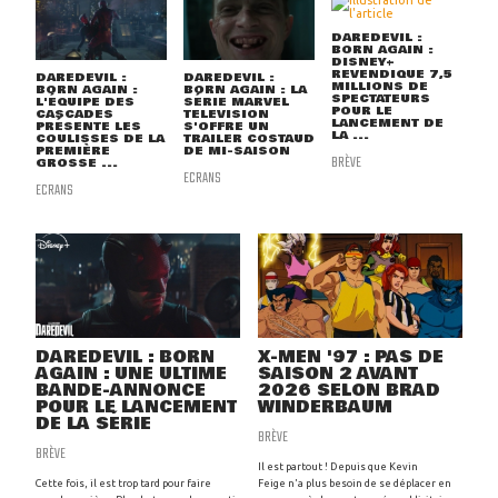
DAREDEVIL :
BORN AGAIN :
DISNEY+
REVENDIQUE 7,5
DAREDEVIL :
DAREDEVIL :
MILLIONS DE
BORN AGAIN :
BORN AGAIN : LA
SPECTATEURS
L'ÉQUIPE DES
SÉRIE MARVEL
POUR LE
CASCADES
TELEVISION
LANCEMENT DE
PRÉSENTE LES
S'OFFRE UN
LA ...
COULISSES DE LA
TRAILER COSTAUD
PREMIÈRE
DE MI-SAISON
BRÈVE
GROSSE ...
ECRANS
ECRANS
DAREDEVIL : BORN
X-MEN '97 : PAS DE
AGAIN : UNE ULTIME
SAISON 2 AVANT
BANDE-ANNONCE
2026 SELON BRAD
POUR LE LANCEMENT
WINDERBAUM
DE LA SÉRIE
BRÈVE
BRÈVE
Il est partout ! Depuis que Kevin
Cette fois, il est trop tard pour faire
Feige n'a plus besoin de se déplacer en