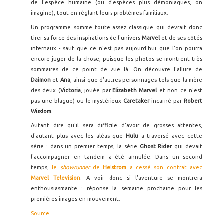
de l'espèce humaine (ou d'espèces plus démoniaques, on
imagine), tout en réglant leurs problèmes familiaux.
Un programme somme toute assez classique qui devrait donc
tirer sa force des inspirations de l'univers
Marvel
et de ses côtés
infernaux - sauf que ce n'est pas aujourd'hui que l'on pourra
encore juger de la chose, puisque les photos se montrent très
sommaires de ce point de vue là. On découvre l'allure de
Daimon
et
Ana
, ainsi que d'autres personnages tels que la mère
des deux (
Victoria
, jouée par
Elizabeth Marvel
et non ce n'est
pas une blague) ou le mystérieux
Caretaker
incarné par
Robert
Wisdom
.
Autant dire qu'il sera difficile d'avoir de grosses attentes,
d'autant plus avec les aléas que
Hulu
a traversé avec cette
série : dans un premier temps, la série
Ghost Rider
qui devait
l'accompagner en tandem a été annulée. Dans un second
temps,
le
showrunner
de
Helstrom
a cessé son contrat avec
Marvel Television
. A voir donc si l'aventure se montrera
enthousiasmante : réponse la semaine prochaine pour les
premières images en mouvement.
Source