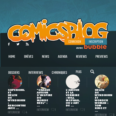
CONNEXION
INSCRIPTION
HOME
BRÈVES
NEWS
AGENDA
REVIEWS
PREVIEWS
PLUS
DOSSIERS
INTERVIEWS
CHRONIQUES
SUPERGIRL
"CHAQUE
L'AMOUR
HELEN
ET
AUTEUR
ET LA
DE
HELEN
S'INSPIRE
VERMINE
WYNDHORN
DE
DU
: WILL
ET
WYNDHORN
MONDE
MCPHAIL,
WONDER
:
RÉEL" :
OU L'ART
WOMAN :
RENCONTRE
...
DE ...
TOM
AVEC ...
KING ET
INTERVIEW
INTERVIEW
1
1
...
INTERVIEW
4
INTERVIEW
3