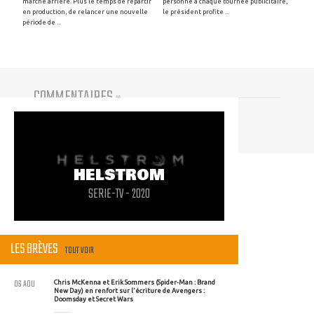
marche arrière. Plus le temps de repartir
personne à chaque tournée publicitaire,
en production, de relancer une nouvelle
le président profite ...
période de ...
COMMENTAIRES
(
0
)
Vous devez être connecté pour participer
HELSTROM
SERIE-TV - 2020
LES BRÈVES
TOUT VOIR
06 AOU
Chris McKenna et Erik Sommers (Spider-Man : Brand
New Day) en renfort sur l'écriture de Avengers :
Doomsday et Secret Wars