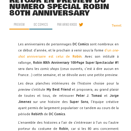
RETOUR EN PREVIEW DU
NUMÉRO SPÉCIAL ROBIN
80TH ANNIVERSARY
PREVIEW
DC COMICS
PAR
ARNO KIKOO
Tweet
Les anniversaires de personnages
DC Comics
sont nombreux en
ce début d'année, et le prochain à venir sous la forme
d'un
one-
shot
anniversaire est celui de
Robin
. Avec son intitulé à
rallonge,
Robin 80th Anniversary 100-Page Super Spectacular #1
sera dans les
comic shops
(ceux ouverts, c'est à dire aucun en
France...) cette semaine, et se dévoile avec une petite preview.
Les deux planches intérieures de l'histoire choisie pour la
preview
s'intitule
My Best Friend
et proposera, au grand plaisir
de toutes et tous, de retrouver
Peter J. Tomasi
et
Jorge
Jimenez
sur une histoire des
Super Sons
, l'équipe créative
ayant permis de largement populariser ce tandem au cours de la
période
Rebirth
de
DC Comics
.
L'ensemble des histoires a l'air de s'intéresser à l'un ou l'autre
porteur du costume de
Robin
, car si les 80 ans concernent