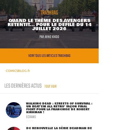
TRASHBAG
QUAND LE THÈME DES AVENGERS
RETENTIT... POUR LE DÉFILÉ DU 14
JUILLET 2026
PAR
ARNO KIKOO
VOIR TOUS LES ARTICLES TRASHBAG
COMICSBLOG.fr
LES DERNIÈRES ACTUS
TOUT VOIR
WALKING DEAD : STREETS OF SURVIVAL :
UN BEAT'EM ALL RÉTRO' FAÇON FINAL
FIGHT POUR LA FRANCHISE DE ROBERT
KIRKMAN !
ECRANS
DC RENOUVELLE LA SÉRIE DEADMAN DE