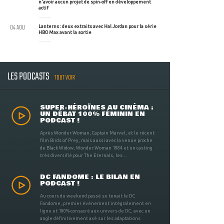
n'avoir aucun projet de spin-off en développement
actif
04 AOU
Lanterns : deux extraits avec Hal Jordan pour la série
HBO Max avant la sortie
LES PODCASTS
TOUT VOIR
SUPER-HÉROÏNES AU CINÉMA :
UN DÉBAT 100% FÉMININ EN
PODCAST !
Après Wonder Woman, Captain Marvel, et le récent
film Birds of Prey, mais aussi avec la venue proche
de Black Widow, Wonder Woman 1984 et un casting
très diversifié pour The Eternals, les ...
DC FANDOME : LE BILAN EN
PODCAST !
Au cours du weekend passé se tenait le DC
Fandome, premier évènement intégralement en
ligne et 100% consacré aux univers de DC, avec un
angle définitivement axé sur les adaptations