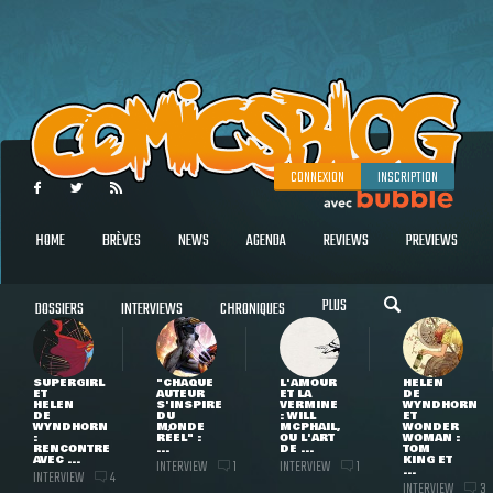
CONNEXION
INSCRIPTION
HOME
BRÈVES
NEWS
AGENDA
REVIEWS
PREVIEWS
PLUS
DOSSIERS
INTERVIEWS
CHRONIQUES
SUPERGIRL
"CHAQUE
L'AMOUR
HELEN
ET
AUTEUR
ET LA
DE
HELEN
S'INSPIRE
VERMINE
WYNDHORN
DE
DU
: WILL
ET
WYNDHORN
MONDE
MCPHAIL,
WONDER
:
RÉEL" :
OU L'ART
WOMAN :
RENCONTRE
...
DE ...
TOM
AVEC ...
KING ET
INTERVIEW
INTERVIEW
1
1
...
INTERVIEW
4
INTERVIEW
3