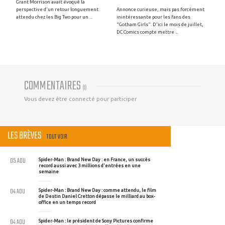
Grant Morrison avait évoqué la
perspective d'un retour longuement
Annonce curieuse, mais pas forcément
attendu chez les Big Two pour un ...
inintéressante pour les fans des
"Gotham Girls". D'ici le mois de juillet,
DC Comics compte mettre ...
COMMENTAIRES
(
0
)
Vous devez être connecté pour participer
LES BRÈVES
TOUT VOIR
05 AOU
Spider-Man : Brand New Day : en France, un succès
record aussi avec 3 millions d'entrées en une
semaine
04 AOU
Spider-Man : Brand New Day : comme attendu, le film
de Destin Daniel Cretton dépasse le milliard au box-
office en un temps record
04 AOU
Spider-Man : le président de Sony Pictures confirme