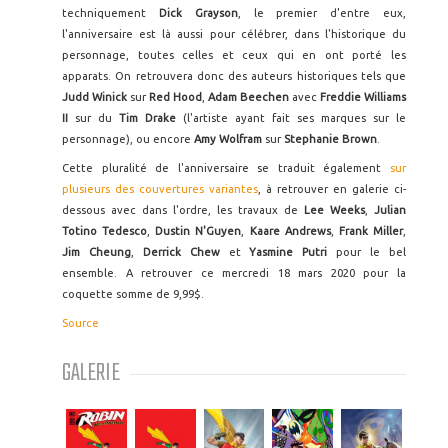
techniquement
Dick Grayson
, le premier d'entre eux,
l'anniversaire est là aussi pour célébrer, dans l'historique du
personnage, toutes celles et ceux qui en ont porté les
apparats. On retrouvera donc des auteurs historiques tels que
Judd Winick
sur
Red Hood
,
Adam Beechen
avec
Freddie Williams
II
sur du
Tim Drake
(l'artiste ayant fait ses marques sur le
personnage), ou encore
Amy Wolfram
sur
Stephanie Brown
.
Cette pluralité de l'anniversaire se traduit également
sur
plusieurs des couvertures variantes
, à retrouver en galerie ci-
dessous avec dans l'ordre, les travaux de
Lee Weeks
,
Julian
Totino Tedesco
,
Dustin N'Guyen
,
Kaare Andrews
,
Frank Miller
,
Jim Cheung
,
Derrick Chew
et
Yasmine Putri
pour le bel
ensemble. A retrouver ce mercredi 18 mars 2020 pour la
coquette somme de 9,99$.
Source
GALERIE