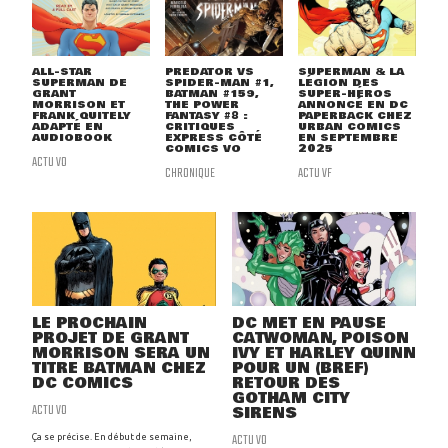
ALL-STAR
PREDATOR VS
SUPERMAN & LA
SUPERMAN DE
SPIDER-MAN #1,
LÉGION DES
GRANT
BATMAN #159,
SUPER-HÉROS
MORRISON ET
THE POWER
ANNONCÉ EN DC
FRANK QUITELY
FANTASY #8 :
PAPERBACK CHEZ
ADAPTÉ EN
CRITIQUES
URBAN COMICS
AUDIOBOOK
EXPRESS CÔTÉ
EN SEPTEMBRE
COMICS VO
2025
ACTU VO
CHRONIQUE
ACTU VF
LE PROCHAIN
DC MET EN PAUSE
PROJET DE GRANT
CATWOMAN, POISON
MORRISON SERA UN
IVY ET HARLEY QUINN
TITRE BATMAN CHEZ
POUR UN (BREF)
DC COMICS
RETOUR DES
GOTHAM CITY
ACTU VO
SIRENS
ACTU VO
Ça se précise. En début de semaine,