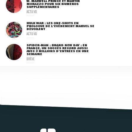
W. MAXWELL PRINCE ET MARTIN
MORAZZO POUR SIX NUMÉROS
SUPPLÉMENTAIRES
ACTU VO
HULK WAR : LES ONE-SHOTS EN
PROLOGUE DE L'ÉVÈNEMENT MARVEL SE
DÉVOILENT
ACTU VO
SPIDER-MAN : BRAND NEW DAY : EN
FRANCE, UN SUCCÈS RECORD AUSSI
AVEC 3 MILLIONS D'ENTRÉES EN UNE
SEMAINE
BRÈVE