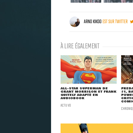
ARNO KIKOO
EST SUR TWITTER
À LIRE ÉGALEMENT
ALL-STAR SUPERMAN DE
PRED
GRANT MORRISON ET FRANK
#1, B
QUITELY ADAPTÉ EN
POWER
AUDIOBOOK
CRITI
COMI
ACTU VO
CHRONIQ