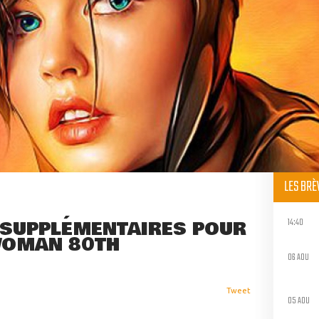
LES BR
14:40
 SUPPLÉMENTAIRES POUR
WOMAN 80TH
06 AOU
Tweet
05 AOU