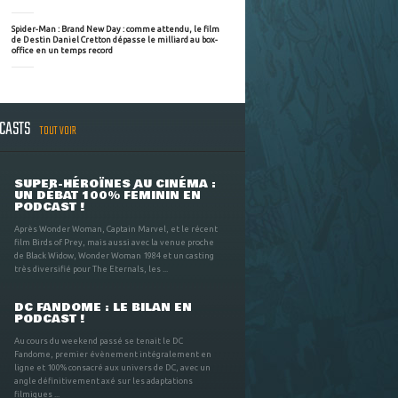
Spider-Man : Brand New Day : comme attendu, le film
de Destin Daniel Cretton dépasse le milliard au box-
office en un temps record
DCASTS
TOUT VOIR
SUPER-HÉROÏNES AU CINÉMA :
UN DÉBAT 100% FÉMININ EN
PODCAST !
Après Wonder Woman, Captain Marvel, et le récent
film Birds of Prey, mais aussi avec la venue proche
de Black Widow, Wonder Woman 1984 et un casting
très diversifié pour The Eternals, les ...
DC FANDOME : LE BILAN EN
PODCAST !
Au cours du weekend passé se tenait le DC
Fandome, premier évènement intégralement en
ligne et 100% consacré aux univers de DC, avec un
angle définitivement axé sur les adaptations
filmiques ...