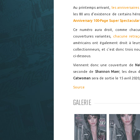
Au printemps arrivant,
les anniversaire
les 80 ans d'existence de certains hé
Anniversary 100-Page Super Spectacular
Ce numéro aura droit, comme chacu
couvertures variantes,
chacune retraç
américains ont également droit à leurs
collectionneurs, et c'est donc trois no
ci-dessous.
Viennent donc une couverture de
Na
seconde de
Shannon Maer
, les deux 
Catwoman
sera de sortie le 15 avril 202
Source
GALERIE