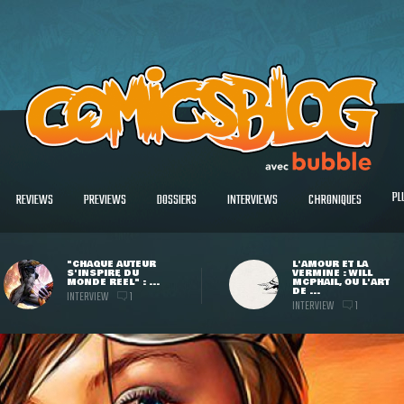
PL
REVIEWS
PREVIEWS
DOSSIERS
INTERVIEWS
CHRONIQUES
"CHAQUE AUTEUR
L'AMOUR ET LA
S'INSPIRE DU
VERMINE : WILL
MONDE RÉEL" : ...
MCPHAIL, OU L'ART
DE ...
INTERVIEW
1
INTERVIEW
1