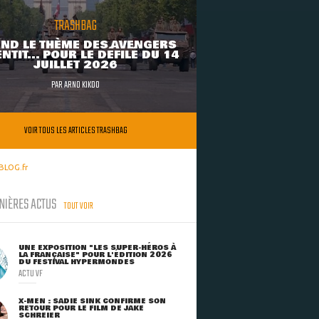
TRASHBAG
ND LE THÈME DES AVENGERS
NTIT... POUR LE DÉFILÉ DU 14
JUILLET 2026
PAR
ARNO KIKOO
VOIR TOUS LES ARTICLES TRASHBAG
BLOG.fr
NIÈRES ACTUS
TOUT VOIR
UNE EXPOSITION "LES SUPER-HÉROS À
LA FRANÇAISE" POUR L'ÉDITION 2026
DU FESTIVAL HYPERMONDES
ACTU VF
X-MEN : SADIE SINK CONFIRME SON
RETOUR POUR LE FILM DE JAKE
SCHREIER