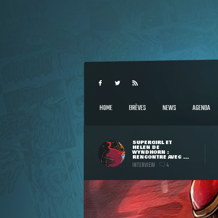
HOME
BRÈVES
NEWS
AGENDA
SUPERGIRL ET
HELEN DE
WYNDHORN :
RENCONTRE AVEC ...
INTERVIEW
4