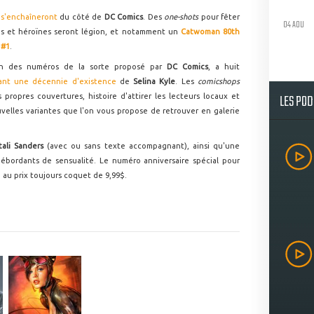
s s'enchaîneront
du côté de
DC Comics
. Des
one-shots
pour fêter
04 AOU
ros et héroïnes seront légion, et notamment un
Catwoman 80th
 #1
.
n des numéros de la sorte proposé par
DC Comics
, a huit
ant une décennie d'existence
de
Selina Kyle
. Les
comicshops
LES PO
 propres couvertures, histoire d'attirer les lecteurs locaux et
uvelles variantes que l'on vous propose de retrouver en galerie
tali Sanders
(avec ou sans texte accompagnant), ainsi qu'une
débordants de sensualité. Le numéro anniversaire spécial pour
0, au prix toujours coquet de 9,99$.