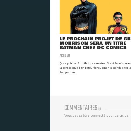
LE PROCHAIN PROJET DE G
MORRISON SERA UN TITRE
BATMAN CHEZ DC COMICS
ACTU VO
Ça se précise. En début de semaine, Grant Morrison av
la perspective d'un retour longuement attendu chez le
Two pour un ...
COMMENTAIRES
(
0
)
Vous devez être connecté pour participer