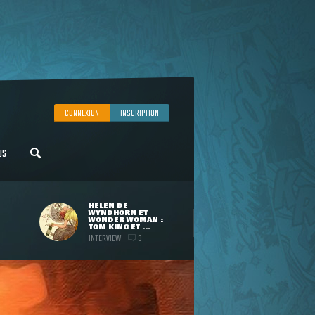
CONNEXION
INSCRIPTION
US
HELEN DE
WYNDHORN ET
WONDER WOMAN :
TOM KING ET ...
INTERVIEW
3