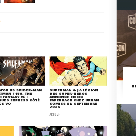
R
ATOR VS SPIDER-MAN
SUPERMAN & LA LÉGION
ATMAN #159, THE
DES SUPER-HÉROS
 FANTASY #8 :
ANNONCÉ EN DC
QUES EXPRESS CÔTÉ
PAPERBACK CHEZ URBAN
CS VO
COMICS EN SEPTEMBRE
2025
UE
ACTU VF