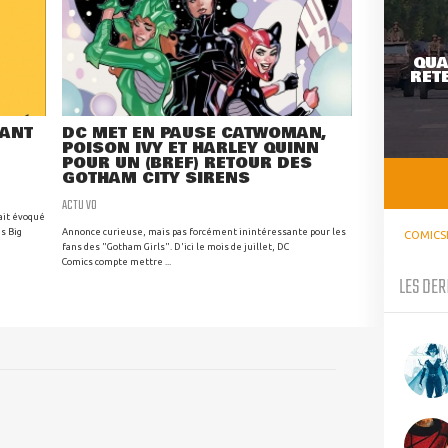
QUA
RETE
RANT
DC MET EN PAUSE CATWOMAN,
POISON IVY ET HARLEY QUINN
POUR UN (BREF) RETOUR DES
GOTHAM CITY SIRENS
ACTU VO
ait évoqué
s Big
Annonce curieuse, mais pas forcément inintéressante pour les
COMICS
fans des "Gotham Girls". D'ici le mois de juillet, DC
Comics compte mettre ...
LES DER