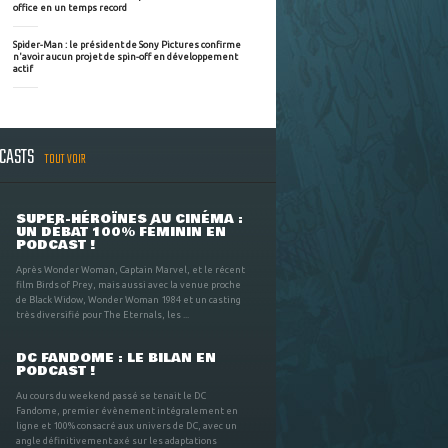
office en un temps record
Spider-Man : le président de Sony Pictures confirme
n'avoir aucun projet de spin-off en développement
actif
DCASTS
TOUT VOIR
SUPER-HÉROÏNES AU CINÉMA :
UN DÉBAT 100% FÉMININ EN
PODCAST !
Après Wonder Woman, Captain Marvel, et le récent
film Birds of Prey, mais aussi avec la venue proche
de Black Widow, Wonder Woman 1984 et un casting
très diversifié pour The Eternals, les ...
DC FANDOME : LE BILAN EN
PODCAST !
Au cours du weekend passé se tenait le DC
Fandome, premier évènement intégralement en
ligne et 100% consacré aux univers de DC, avec un
angle définitivement axé sur les adaptations