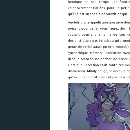
héroïque en son temps. Les frontièr
volontairement flouées, pour un petit
qu'elle est amenée à découvrir, et qui l
Au-delà d'une appellation grossière do
présent pour parler, vous l'aurez devin
voulant comme une forme de commen
démonstration pas inintéressante quo
genre de vérité aurait pu être moqué/
sympathique, même si l'exécution manqu
dans le scénario ne permet de parler 
alors que l'occasion était toute trouv
discussion).
Mindy
oblige, le déroulé f
qu'on lui reconnaît bien - et pas désagr