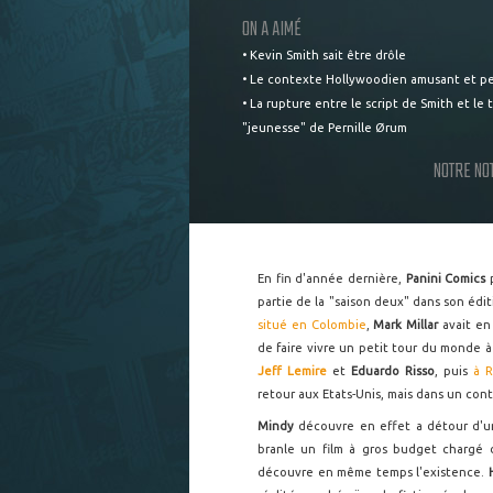
ON A AIMÉ
• Kevin Smith sait être drôle
• Le contexte Hollywoodien amusant et p
• La rupture entre le script de Smith et le t
"jeunesse" de Pernille Ørum
NOTRE NO
En fin d'année dernière,
Panini Comics
partie de la "saison deux" dans son édi
situé en Colombie
,
Mark Millar
avait en
de faire vivre un petit tour du monde 
Jeff Lemire
et
Eduardo Risso
, puis
à 
retour aux Etats-Unis, mais dans un cont
Mindy
découvre en effet a détour d'u
branle un film à gros budget chargé d
découvre en même temps l'existence.