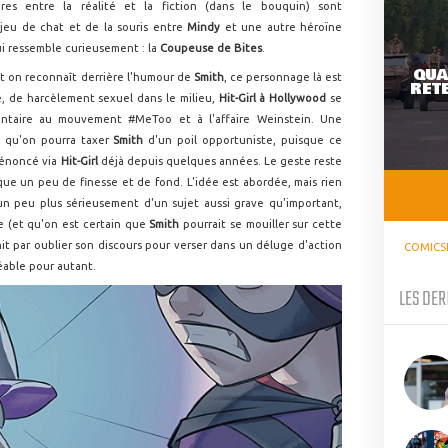
es entre la réalité et la fiction (dans le bouquin) sont
 jeu de chat et de la souris entre
Mindy
et une autre héroïne
ui ressemble curieusement : la
Coupeuse de Bites
.
QUA
nt on reconnaît derrière l'humour de
Smith
, ce personnage là est
RETE
é, de harcèlement sexuel dans le milieu,
Hit-Girl à Hollywood
se
taire au mouvement #MeToo et à l'affaire Weinstein. Une
i qu'on pourra taxer
Smith
d'un poil opportuniste, puisque ce
dénoncé via
Hit-Girl
déjà depuis quelques années. Le geste reste
e un peu de finesse et de fond. L'idée est abordée, mais rien
un peu plus sérieusement d'un sujet aussi grave qu'important,
ée (et qu'on est certain que
Smith
pourrait se mouiller sur cette
init par oublier son discours pour verser dans un déluge d'action
COMICS
éable pour autant.
LES DER