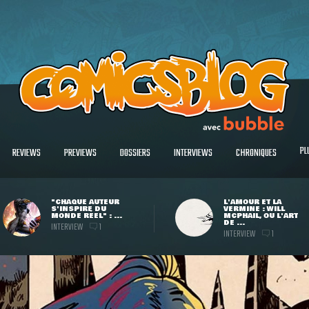
PL
REVIEWS
PREVIEWS
DOSSIERS
INTERVIEWS
CHRONIQUES
"CHAQUE AUTEUR
L'AMOUR ET LA
S'INSPIRE DU
VERMINE : WILL
MONDE RÉEL" : ...
MCPHAIL, OU L'ART
DE ...
INTERVIEW
1
INTERVIEW
1