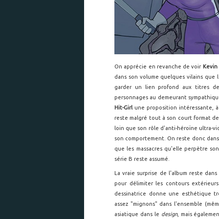
On apprécie en revanche de voir
Kevin
dans son volume quelques vilains que l
garder un lien profond aux titres 
personnages au demeurant sympathique
Hit-Girl
une proposition intéressante, à 
reste malgré tout à son court format de
loin que son rôle d'anti-héroïne ultra-v
son comportement. On reste donc dans u
que les massacres qu'elle perpètre sont
série B reste assumé.
La vraie surprise de l'album reste dan
pour délimiter les contours extérieur
dessinatrice donne une esthétique tr
assez "mignons" dans l'ensemble (même
asiatique dans le
design
, mais égaleme