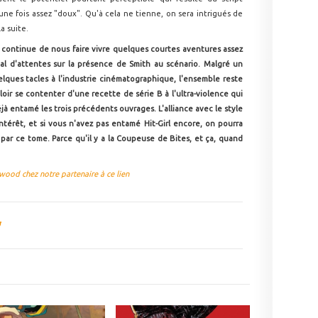
ne fois assez "doux". Qu'à cela ne tienne, on sera intrigués de
a suite.
l continue de nous faire vivre quelques courtes aventures assez
 mal d'attentes sur la présence de Smith au scénario. Malgré un
lques tacles à l'industrie cinématographique, l'ensemble reste
loir se contenter d'une recette de série B à l'ultra-violence qui
à entamé les trois précédents ouvrages. L'alliance avec le style
térêt, et si vous n'avez pas entamé Hit-Girl encore, on pourra
par ce tome. Parce qu'il y a la Coupeuse de Bites, et ça, quand
ood chez notre partenaire à ce lien