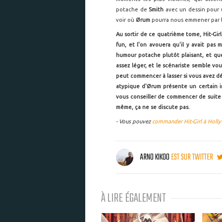
potache de
Smith
avec un dessin pour u
voir où
Ørum
pourra nous emmener par l
Au sortir de ce quatrième tome, Hit-Gir
fun, et l'on avouera qu'il y avait pas
humour potache plutôt plaisant, et que
assez léger, et le scénariste semble vou
peut commencer à lasser si vous avez déj
atypique d'
Ørum présente un certain in
vous conseiller de commencer de suite 
même, ça ne se discute pas.
- Vous pouvez
commander Hit-Girl à Hollyw
ARNO KIKOO
EST SUR TWITTER
À LIRE ÉGALEMENT