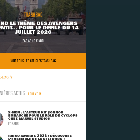
TRASHBAG
ND LE THÈME DES AVENGERS
NTIT... POUR LE DÉFILÉ DU 14
JUILLET 2026
PAR
ARNO KIKOO
VOIR TOUS LES ARTICLES TRASHBAG
BLOG.fr
NIÈRES ACTUS
TOUT VOIR
X-MEN : L'ACTEUR KIT CONNOR
EMBAUCHÉ POUR LE RÔLE DE CYCLOPS
CHEZ MARVEL STUDIOS
ECRANS
RINGO AWARDS 2026 : DÉCOUVREZ
L'ENSEMBLE DE LA SÉLECTION !