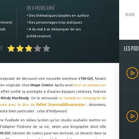
ON A MOINS AIMÉ
04 AOU
• Des thématiques laissées en surface
ertinent
• Des personnages trop statiques
rait
• A du mal à se démarquer de ses
prédécesseurs
LES PO
TE
proposait de découvrir une nouvelle aventure d'
Hit-Girl
, faisant
tion originale chez
Image Comics
. Après avoir
livré un premier arc
 effet confié sa protégée à d'autres équipes créatives, histoire
à
Mindy MacReady
. On la retrouvait
au Canada en compagnie de
Rome avec le duo de
Rafael Scavone/Albuquerque
; désormais,
exte bien particulier : celui d'Hollywood.
ne fusillade en milieu lycéen qu'un studio souhaite mettre en
'adapter l'histoire de sa vie, selon une biographie dont elle
Hit-Girl
, héroïne de comics pour son lectorat, va devenir dans sa