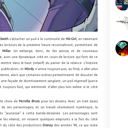
 Smith
s'attacher un poil à la continuité de
Hit-Girl
, en ramenant
es lecteurs de la première heure reconnaîtront, permettant de
de
Millar
. Un mélange, donc, de
fan service
, et de nouveaux
, avec une dynamique créé en cours de lecture qui font de ce
mettre dans le haut (relatif) du panier de la relance. L'histoire
 publication, et
Mindy
n'arrive toujours pas, au final, à aller plus
iolente, alors que certaines scènes permettraient de discuter de
ne façade de divertissement sanglant, un poil régressif (parce
 toujours fun), qui mériterait d'aller plus loin même si le côté
s le choix de
Pernille Ørum
pour les dessins. Avec un trait épais
s de ses personnages, et un travail résolument numérique, la
ès "jeunesse" à cette bande-dessinée. Les personnages sont
 les vilains), on ressent quelques emprunts à la fois du côté
nt du côté des productions
Disney
des années '90, ce qui reste