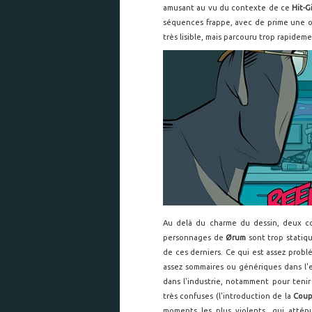
amusant au vu du contexte de ce
Hit-Gi
séquences frappe, avec de prime une o
très lisible, mais parcouru trop rapideme
Au delà du charme du dessin, deux cons
personnages de
Ørum
sont trop statiq
de ces derniers. Ce qui est assez problé
assez sommaires ou génériques dans l'
dans l'industrie, notamment pour tenir
très confuses (l'introduction de la
Coup
moments les plus violents, qui attén