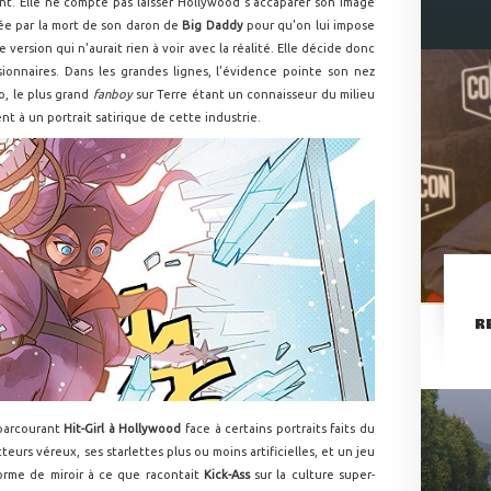
nt. Elle ne compte pas laisser Hollywood s'accaparer son image
sée par la mort de son daron de
Big Daddy
pour qu'on lui impose
e version qui n'aurait rien à voir avec la réalité. Elle décide donc
ionnaires. Dans les grandes lignes, l'évidence pointe son nez
o, le plus grand
fanboy
sur Terre étant un connaisseur du milieu
t à un portrait satirique de cette industrie.
R
 parcourant
Hit-Girl à Hollywood
face à certains portraits faits du
eurs véreux, ses starlettes plus ou moins artificielles, et un jeu
 forme de miroir à ce que racontait
Kick-Ass
sur la culture super-