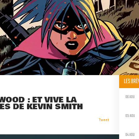
LES BR
06 AOU
WOOD : ET VIVE LA
ES DE KEVIN SMITH
05 AOU
Tweet
04 AOU