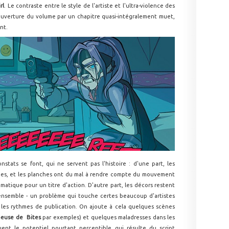
rl
. Le contraste entre le style de l'artiste et l'ultra-violence des
uverture du volume par un chapitre quasi-intégralement muet,
nt.
tats se font, qui ne servent pas l'histoire : d'une part, les
ues, et les planches ont du mal à rendre compte du mouvement
matique pour un titre d'action. D'autre part, les décors restent
ensemble - un problème qui touche certes beaucoup d'artistes
 les rythmes de publication. On ajoute à cela quelques scènes
euse de Bites
par exemples) et quelques maladresses dans les
uent le potentiel pourtant perceptible qui résulte du script