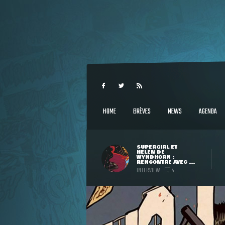
HOME
BRÈVES
NEWS
AGENDA
SUPERGIRL ET
HELEN DE
WYNDHORN :
RENCONTRE AVEC ...
INTERVIEW
4