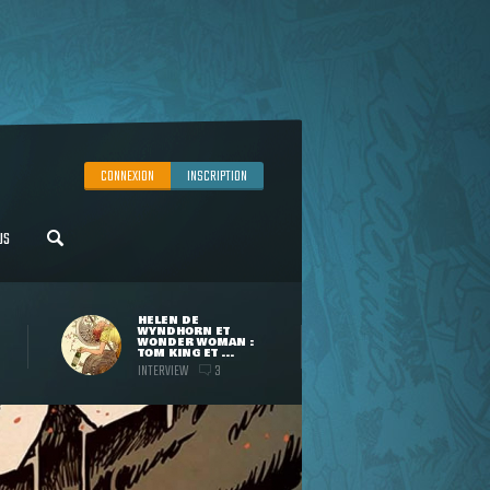
CONNEXION
INSCRIPTION
US
HELEN DE
WYNDHORN ET
WONDER WOMAN :
TOM KING ET ...
INTERVIEW
3