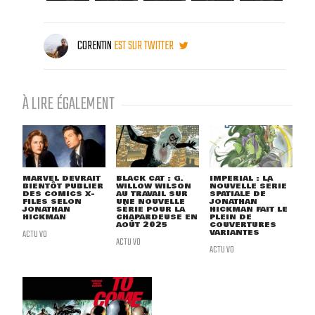
CORENTIN
EST SUR TWITTER
À LIRE ÉGALEMENT
MARVEL DEVRAIT
BLACK CAT : G.
IMPERIAL : LA
BIENTÔT PUBLIER
WILLOW WILSON
NOUVELLE SÉRIE
DES COMICS X-
AU TRAVAIL SUR
SPATIALE DE
FILES SELON
UNE NOUVELLE
JONATHAN
JONATHAN
SÉRIE POUR LA
HICKMAN FAIT LE
HICKMAN
CHAPARDEUSE EN
PLEIN DE
AOÛT 2025
COUVERTURES
ACTU VO
VARIANTES
ACTU VO
ACTU VO