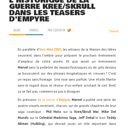
L'HISTORIQUE DE LA
GUERRE KREE/SKRULL
DANS LES TEASERS
D'EMPYRE
NEWS
MARVEL
PAR
CORENTIN
Tweet
En parallèle d'
Iron Man 2020
, les artisans de la Maison des Idées
oeuvrent dans l'ombre pour préparer le prochain événement
d'ampleur de cette année. Et que serait un événement
Marvel
sans la pelletée de
teasers
foutraques où de jolis dessins
se bousculent sur des phrases énigmatiques et creuses ? C'est
un repas sans fromage. Une rose sans parfum. Une étoile filante
sans le regard doux et rêveur d'un enfant scrutant le ciel. Bref,
ça se fait pas, commencez pas à divaguer.
En prévision
de la sortie d'
Empyre
,
Marvel
a publié une série de
quatre visuels revenant, chacun, sur de grands chapitres de leur
saga cosmique -
Phil Noto
sur la
Kree/Skrull War
,
Mike Del
Mundo
sur la
Celestial Madonna Saga
,
Jeff Dekal
le bon
Teddy
Altman
(
Hulkling
), qui devrait jouer un rôle important dans