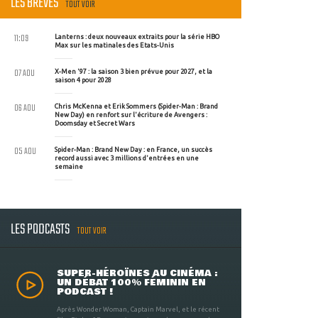
LES BRÈVES
TOUT VOIR
11:09
Lanterns : deux nouveaux extraits pour la série HBO
Max sur les matinales des Etats-Unis
07 AOU
X-Men '97 : la saison 3 bien prévue pour 2027, et la
saison 4 pour 2028
06 AOU
Chris McKenna et Erik Sommers (Spider-Man : Brand
New Day) en renfort sur l'écriture de Avengers :
Doomsday et Secret Wars
05 AOU
Spider-Man : Brand New Day : en France, un succès
record aussi avec 3 millions d'entrées en une
semaine
LES PODCASTS
TOUT VOIR
SUPER-HÉROÏNES AU CINÉMA :
UN DÉBAT 100% FÉMININ EN
PODCAST !
Après Wonder Woman, Captain Marvel, et le récent