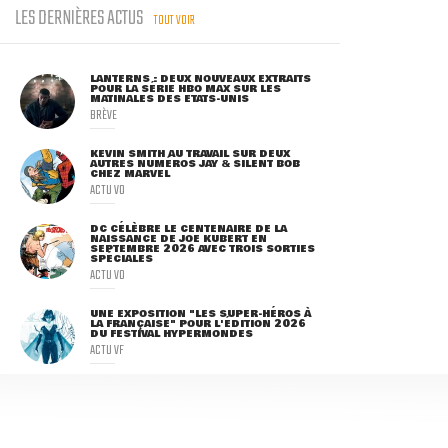
LES DERNIÈRES ACTUS
TOUT VOIR
LANTERNS : DEUX NOUVEAUX EXTRAITS
POUR LA SÉRIE HBO MAX SUR LES
MATINALES DES ETATS-UNIS
BRÈVE
KEVIN SMITH AU TRAVAIL SUR DEUX
AUTRES NUMÉROS JAY & SILENT BOB
CHEZ MARVEL
ACTU VO
DC CÉLÈBRE LE CENTENAIRE DE LA
NAISSANCE DE JOE KUBERT EN
SEPTEMBRE 2026 AVEC TROIS SORTIES
SPÉCIALES
ACTU VO
UNE EXPOSITION "LES SUPER-HÉROS À
LA FRANÇAISE" POUR L'ÉDITION 2026
DU FESTIVAL HYPERMONDES
ACTU VF