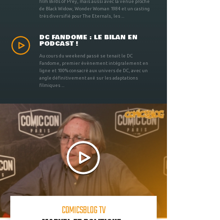
film Birds of Prey, mais aussi avec la venue proche
de Black Widow, Wonder Woman 1984 et un casting
très diversifié pour The Eternals, les ...
DC FANDOME : LE BILAN EN
PODCAST !
Au cours du weekend passé se tenait le DC
Fandome, premier évènement intégralement en
ligne et 100% consacré aux univers de DC, avec un
angle définitivement axé sur les adaptations
filmiques ...
COMICSBLOG TV