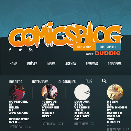
CONNEXION
INSCRIPTION
HOME
BRÈVES
NEWS
AGENDA
REVIEWS
PREVIEWS
PLUS
DOSSIERS
INTERVIEWS
CHRONIQUES
SUPERGIRL
"CHAQUE
L'AMOUR
HELEN
ET
AUTEUR
ET LA
DE
HELEN
S'INSPIRE
VERMINE
WYNDHORN
DE
DU
: WILL
ET
WYNDHORN
MONDE
MCPHAIL,
WONDER
:
RÉEL" :
OU L'ART
WOMAN :
RENCONTRE
...
DE ...
TOM
AVEC ...
KING ET
INTERVIEW
INTERVIEW
1
1
...
INTERVIEW
4
INTERVIEW
3