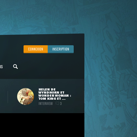
CONNEXION
INSCRIPTION
US
HELEN DE
WYNDHORN ET
WONDER WOMAN :
TOM KING ET ...
INTERVIEW
3