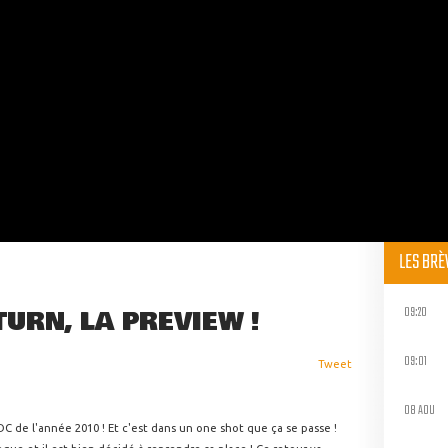
LES BR
09:20
TURN, LA PREVIEW !
09:01
Tweet
08 AOU
DC de l'année 2010 ! Et c'est dans un one shot que ça se passe !