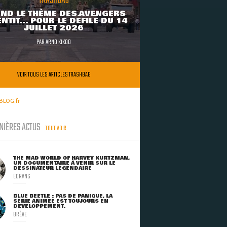
TRASHBAG
ND LE THÈME DES AVENGERS
NTIT... POUR LE DÉFILÉ DU 14
JUILLET 2026
PAR
ARNO KIKOO
VOIR TOUS LES ARTICLES TRASHBAG
BLOG.fr
NIÈRES ACTUS
TOUT VOIR
THE MAD WORLD OF HARVEY KURTZMAN,
UN DOCUMENTAIRE À VENIR SUR LE
DESSINATEUR LÉGENDAIRE
ECRANS
BLUE BEETLE : PAS DE PANIQUE, LA
SÉRIE ANIMÉE EST TOUJOURS EN
DÉVELOPPEMENT.
BRÈVE