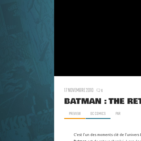
17 NOVEMBRE 2010
6
BATMAN : THE RE
PREVIEW
DC COMICS
PAR
C'est l'un des moments clé de l'univers 