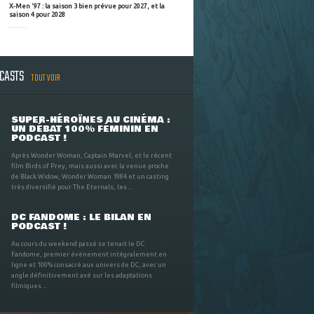
X-Men '97 : la saison 3 bien prévue pour 2027, et la
saison 4 pour 2028
DCASTS
TOUT VOIR
SUPER-HÉROÏNES AU CINÉMA :
UN DÉBAT 100% FÉMININ EN
PODCAST !
Après Wonder Woman, Captain Marvel, et le récent
film Birds of Prey, mais aussi avec la venue proche
de Black Widow, Wonder Woman 1984 et un casting
très diversifié pour The Eternals, les ...
DC FANDOME : LE BILAN EN
PODCAST !
Au cours du weekend passé se tenait le DC
Fandome, premier évènement intégralement en
ligne et 100% consacré aux univers de DC, avec un
angle définitivement axé sur les adaptations
filmiques ...