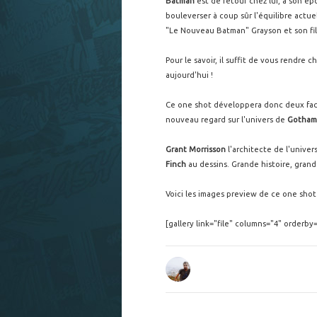
Batman
est de retour chez lui, à son ép
bouleverser à coup sûr l'équilibre actu
"Le Nouveau Batman" Grayson et son fil
Pour le savoir, il suffit de vous rendre 
aujourd'hui !
Ce one shot développera donc deux facet
nouveau regard sur l'univers de
Gotham
Grant Morrisson
l'architecte de l'univ
Finch
au dessins. Grande histoire, grands
Voici les images preview de ce one shot 
[gallery link="file" columns="4" orderby=