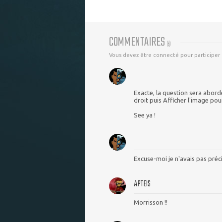
COMMENTAIRES
(
6
)
Vous devez être connecté pour participer
Exacte, la question sera abordé
droit puis Afficher l'image p
See ya !
Excuse-moi je n'avais pas précis
APTEIS
Morrisson !!