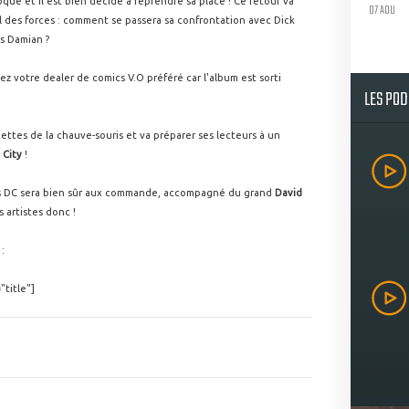
oque et il est bien décidé à reprendre sa place ! Ce retour va
07 AOU
el des forces : comment se passera sa confrontation avec Dick
s Damian ?
chez votre dealer de comics V.O préféré car l'album est sorti
LES PO
tes de la chauve-souris et va préparer ses lecteurs à un
 City
!
ers DC sera bien sûr aux commande, accompagné du grand
David
 artistes donc !
:
"title"]