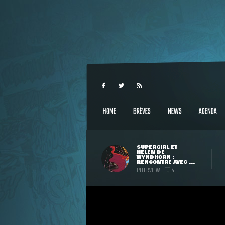
HOME
BRÈVES
NEWS
AGENDA
SUPERGIRL ET
HELEN DE
WYNDHORN :
RENCONTRE AVEC ...
INTERVIEW
4