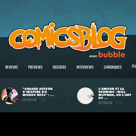
PL
REVIEWS
PREVIEWS
DOSSIERS
INTERVIEWS
CHRONIQUES
"CHAQUE AUTEUR
L'AMOUR ET LA
S'INSPIRE DU
VERMINE : WILL
MONDE RÉEL" : ...
MCPHAIL, OU L'ART
DE ...
INTERVIEW
1
INTERVIEW
1