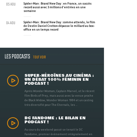
05 AOU
Spider-Man : Brand New Day : en France, un succès
record aussi avec 3 millions d'entrées en une
semaine
04 AOU
Spider-Man : Brand New Day : comme attendu, le film
de Destin Daniel Cretton dépasse le milliard au box-
office en un temps record
LES PODCASTS
TOUT VOIR
SUPER-HÉROÏNES AU CINÉMA :
UN DÉBAT 100% FÉMININ EN
PODCAST !
Après Wonder Woman, Captain Marvel, et le récent
film Birds of Prey, mais aussi avec la venue proche
de Black Widow, Wonder Woman 1984 et un casting
très diversifié pour The Eternals, les ...
DC FANDOME : LE BILAN EN
PODCAST !
Au cours du weekend passé se tenait le DC
Fandome, premier évènement intégralement en