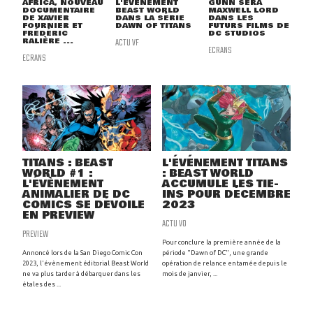
AFRICA, NOUVEAU
L'ÉVÉNEMENT
GUNN SERA
DOCUMENTAIRE
BEAST WORLD
MAXWELL LORD
DE XAVIER
DANS LA SÉRIE
DANS LES
FOURNIER ET
DAWN OF TITANS
FUTURS FILMS DE
FRÉDÉRIC
DC STUDIOS
RALIÈRE ...
ACTU VF
ECRANS
ECRANS
TITANS : BEAST
L'ÉVÉNEMENT TITANS
WORLD #1 :
: BEAST WORLD
L'ÉVÈNEMENT
ACCUMULE LES TIE-
ANIMALIER DE DC
INS POUR DÉCEMBRE
COMICS SE DÉVOILE
2023
EN PREVIEW
ACTU VO
PREVIEW
Pour conclure la première année de la
Annoncé lors de la San Diego Comic Con
période "Dawn of DC", une grande
2023, l'évènement éditorial Beast World
opération de relance entamée depuis le
ne va plus tarder à débarquer dans les
mois de janvier, ...
étales des ...