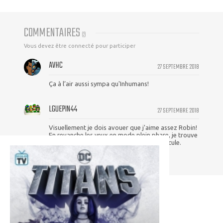
COMMENTAIRES
(
2
)
Vous devez être connecté pour participer
AVHC
27 SEPTEMBRE 2018
Ça à l’air aussi sympa qu'Inhumans!
LGUEPIN44
27 SEPTEMBRE 2018
Visuellement je dois avouer que j'aime assez Robin!
En revanche les yeux en mode plein phare, je trouve
que ça marche jamais, ça fait toujours ridicule.