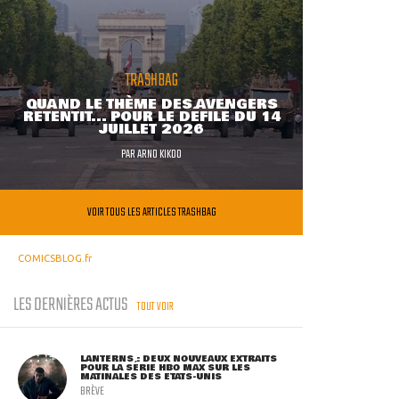
TRASHBAG
QUAND LE THÈME DES AVENGERS
RETENTIT... POUR LE DÉFILÉ DU 14
JUILLET 2026
PAR
ARNO KIKOO
VOIR TOUS LES ARTICLES TRASHBAG
COMICSBLOG.fr
LES DERNIÈRES ACTUS
TOUT VOIR
LANTERNS : DEUX NOUVEAUX EXTRAITS
POUR LA SÉRIE HBO MAX SUR LES
MATINALES DES ETATS-UNIS
BRÈVE