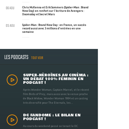
06 AOU
Chris McKenna et Erik Sommers (Spider-Man : Brand
New Day) en renfort sur l'écriture de Avengers :
Doomsday et Secret Wars
05 AOU
Spider-Man : Brand New Day : en France, un succès
record aussi avec 3 millions d'entrées en une
semaine
LES PODCASTS
TOUT VOIR
SUPER-HÉROÏNES AU CINÉMA :
UN DÉBAT 100% FÉMININ EN
PODCAST !
Après Wonder Woman, Captain Marvel, et le récent
film Birds of Prey, mais aussi avec la venue proche
de Black Widow, Wonder Woman 1984 et un casting
très diversifié pour The Eternals, les ...
DC FANDOME : LE BILAN EN
PODCAST !
Au cours du weekend passé se tenait le DC