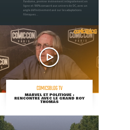
Fandome, premier évènement intégralement en
ligne et 100% consacré aux univers de DC, avec un
angle définitivement axé sur les adaptations
filmiques ...
COMICSBLOG TV
MARVEL ET POLITIQUE :
RENCONTRE AVEC LE GRAND ROY
THOMAS