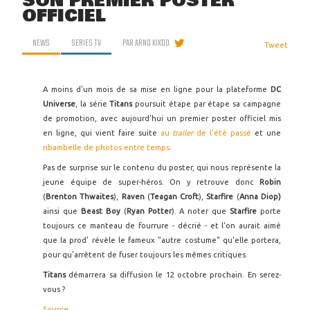
SON PREMIER POSTER
OFFICIEL
NEWS
SERIES TV
PAR
ARNO KIKOO
Tweet
A moins d'un mois de sa mise en ligne pour la plateforme
DC
Universe
, la série
Titans
poursuit étape par étape sa campagne
de promotion, avec aujourd'hui un premier poster officiel mis
en ligne, qui vient faire suite
au
trailer
de l'été passé
et une
ribambelle de photos entre temps
.
Pas de surprise sur le contenu du poster, qui nous représente la
jeune équipe de super-héros. On y retrouve donc
Robin
(
Brenton Thwaites
),
Raven
(
Teagan Croft
),
Starfire
(
Anna Diop)
ainsi que
Beast Boy
(
Ryan Potter
). A noter que
Starfire
porte
toujours ce manteau de fourrure - décrié - et l'on aurait aimé
que la prod' révèle le fameux "autre costume" qu'elle portera,
pour qu'arrêtent de fuser toujours les mêmes critiques.
Titans
démarrera sa diffusion le 12 octobre prochain. En serez-
vous ?
Source