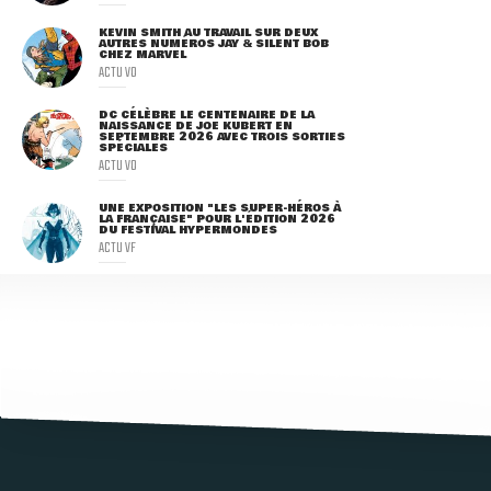
KEVIN SMITH AU TRAVAIL SUR DEUX
AUTRES NUMÉROS JAY & SILENT BOB
CHEZ MARVEL
ACTU VO
DC CÉLÈBRE LE CENTENAIRE DE LA
NAISSANCE DE JOE KUBERT EN
SEPTEMBRE 2026 AVEC TROIS SORTIES
SPÉCIALES
ACTU VO
UNE EXPOSITION "LES SUPER-HÉROS À
LA FRANÇAISE" POUR L'ÉDITION 2026
DU FESTIVAL HYPERMONDES
ACTU VF