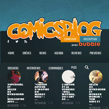
CONNEXION
INSCRIPTION
HOME
BRÈVES
NEWS
AGENDA
REVIEWS
PREVIEWS
PLUS
DOSSIERS
INTERVIEWS
CHRONIQUES
SUPERGIRL
"CHAQUE
L'AMOUR
HELEN
ET
AUTEUR
ET LA
DE
HELEN
S'INSPIRE
VERMINE
WYNDHORN
DE
DU
: WILL
ET
WYNDHORN
MONDE
MCPHAIL,
WONDER
:
RÉEL" :
OU L'ART
WOMAN :
RENCONTRE
...
DE ...
TOM
AVEC ...
KING ET
INTERVIEW
INTERVIEW
1
1
...
INTERVIEW
4
INTERVIEW
3