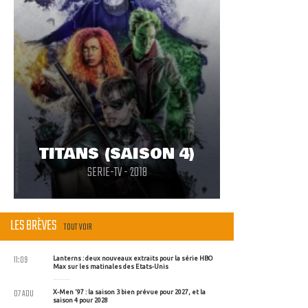
TITANS (SAISON 4)
SERIE-TV - 2018
LES BRÈVES
TOUT VOIR
11:09
Lanterns : deux nouveaux extraits pour la série HBO
Max sur les matinales des Etats-Unis
07 AOU
X-Men '97 : la saison 3 bien prévue pour 2027, et la
saison 4 pour 2028