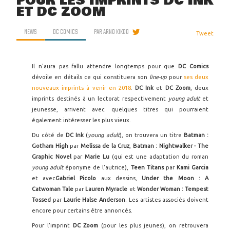
POUR LES IMPRINTS DC INK
ET DC ZOOM
NEWS
DC COMICS
PAR
ARNO KIKOO
Tweet
Il n'aura pas fallu attendre longtemps pour que
DC Comics
dévoile en détails ce qui constituera son
line-up
pour
ses deux
nouveaux imprints à venir en 2018
.
DC Ink
et
DC Zoom
, deux
imprints destinés à un lectorat respectivement
young adult
et
jeunesse, arrivent avec quelques titres qui pourraient
également intéresser les plus vieux.
Du côté de
DC Ink
(
young adult
), on trouvera un titre
Batman :
Gotham High
par
Melissa de la Cruz
,
Batman : Nightwalker - The
Graphic Novel
par
Marie Lu
(qui est une adaptation du roman
young adult
éponyme de l'autrice),
Teen Titans
par
Kami Garcia
et avec
Gabriel Picolo
aux dessins,
Under the Moon : A
Catwoman Tale
par
Lauren Myracle
et
Wonder Woman : Tempest
Tossed
par
Laurie Halse Anderson
. Les artistes associés doivent
encore pour certains être annoncés.
Pour l'imprint
DC Zoom
(pour les plus jeunes), on retrouvera