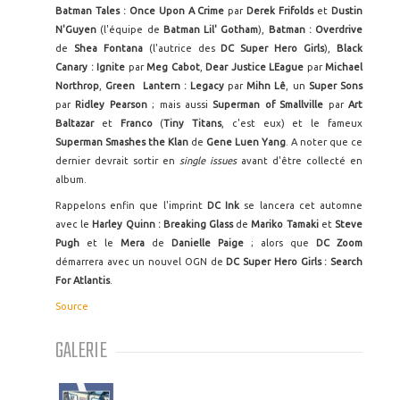
Batman Tales : Once Upon A Crime
par
Derek Frifolds
et
Dustin
N'Guyen
(l'équipe de
Batman Lil' Gotham
),
Batman : Overdrive
de
Shea Fontana
(l'autrice des
DC Super Hero Girls
),
Black
Canary : Ignite
par
Meg Cabot
,
Dear Justice LEague
par
Michael
Northrop
,
Green Lantern : Legacy
par
Mihn Lê
, un
Super Sons
par
Ridley Pearson
; mais aussi
Superman of Smallville
par
Art
Baltazar
et
Franco
(
Tiny Titans
, c'est eux) et le fameux
Superman Smashes the Klan
de
Gene Luen Yang
. A noter que ce
dernier devrait sortir en
single issues
avant d'être collecté en
album.
Rappelons enfin que l'imprint
DC Ink
se lancera cet automne
avec le
Harley Quinn : Breaking Glass
de
Mariko Tamaki
et
Steve
Pugh
et le
Mera
de
Danielle Paige
; alors que
DC Zoom
démarrera avec un nouvel OGN de
DC Super Hero Girls : Search
For Atlantis
.
Source
GALERIE