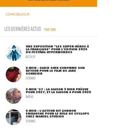
COMICSBLOG.fr
LES DERNIÈRES ACTUS
TOUT VOIR
UNE EXPOSITION "LES SUPER-HÉROS À
LA FRANÇAISE" POUR L'ÉDITION 2026
DU FESTIVAL HYPERMONDES
ACTU VF
X-MEN : SADIE SINK CONFIRME SON
RETOUR POUR LE FILM DE JAKE
SCHREIER
ECRANS
X-MEN '97 : LA SAISON 3 BIEN PRÉVUE
POUR 2027, ET LA SAISON 4 POUR 2028
BRÈVE
X-MEN : L'ACTEUR KIT CONNOR
EMBAUCHÉ POUR LE RÔLE DE CYCLOPS
CHEZ MARVEL STUDIOS
ECRANS