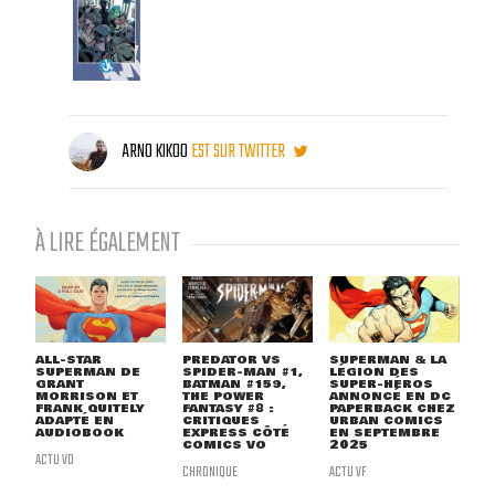
ARNO KIKOO
EST SUR TWITTER
À LIRE ÉGALEMENT
ALL-STAR
PREDATOR VS
SUPERMAN & LA
SUPERMAN DE
SPIDER-MAN #1,
LÉGION DES
GRANT
BATMAN #159,
SUPER-HÉROS
MORRISON ET
THE POWER
ANNONCÉ EN DC
FRANK QUITELY
FANTASY #8 :
PAPERBACK CHEZ
ADAPTÉ EN
CRITIQUES
URBAN COMICS
AUDIOBOOK
EXPRESS CÔTÉ
EN SEPTEMBRE
COMICS VO
2025
ACTU VO
CHRONIQUE
ACTU VF