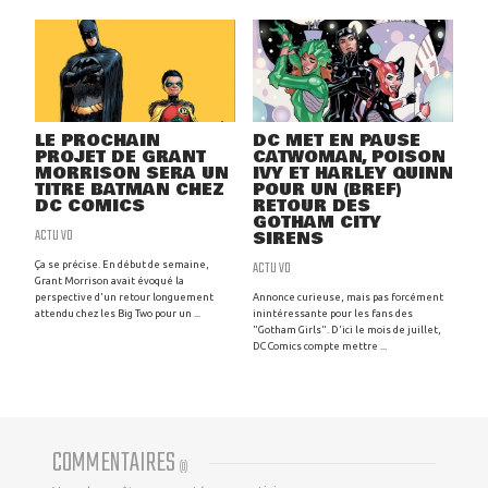
LE PROCHAIN
DC MET EN PAUSE
PROJET DE GRANT
CATWOMAN, POISON
MORRISON SERA UN
IVY ET HARLEY QUINN
TITRE BATMAN CHEZ
POUR UN (BREF)
DC COMICS
RETOUR DES
GOTHAM CITY
ACTU VO
SIRENS
ACTU VO
Ça se précise. En début de semaine,
Grant Morrison avait évoqué la
perspective d'un retour longuement
Annonce curieuse, mais pas forcément
attendu chez les Big Two pour un ...
inintéressante pour les fans des
"Gotham Girls". D'ici le mois de juillet,
DC Comics compte mettre ...
COMMENTAIRES
(
0
)