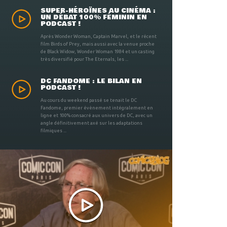
SUPER-HÉROÏNES AU CINÉMA :
UN DÉBAT 100% FÉMININ EN
PODCAST !
Après Wonder Woman, Captain Marvel, et le récent
film Birds of Prey, mais aussi avec la venue proche
de Black Widow, Wonder Woman 1984 et un casting
très diversifié pour The Eternals, les ...
DC FANDOME : LE BILAN EN
PODCAST !
Au cours du weekend passé se tenait le DC
Fandome, premier évènement intégralement en
ligne et 100% consacré aux univers de DC, avec un
angle définitivement axé sur les adaptations
filmiques ...