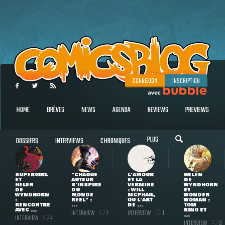
CONNEXION
INSCRIPTION
HOME
BRÈVES
NEWS
AGENDA
REVIEWS
PREVIEWS
PLUS
DOSSIERS
INTERVIEWS
CHRONIQUES
SUPERGIRL
"CHAQUE
L'AMOUR
HELEN
ET
AUTEUR
ET LA
DE
HELEN
S'INSPIRE
VERMINE
WYNDHORN
DE
DU
: WILL
ET
WYNDHORN
MONDE
MCPHAIL,
WONDER
:
RÉEL" :
OU L'ART
WOMAN :
RENCONTRE
...
DE ...
TOM
AVEC ...
KING ET
INTERVIEW
INTERVIEW
1
1
...
INTERVIEW
4
INTERVIEW
3