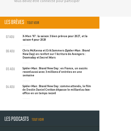
Vous devez être connecté pour participer
LES BRÈVES
TOUT VOIR
07 AOU
X-Men '97 : la saison 3 bien prévue pour 2027, et la
saison 4 pour 2028
06 AOU
Chris McKenna et Erik Sommers (Spider-Man : Brand
New Day) en renfort sur l'écriture de Avengers :
Doomsday et Secret Wars
05 AOU
Spider-Man : Brand New Day : en France, un succès
record aussi avec 3 millions d'entrées en une
semaine
04 AOU
Spider-Man : Brand New Day : comme attendu, le film
de Destin Daniel Cretton dépasse le milliard au box-
office en un temps record
LES PODCASTS
TOUT VOIR