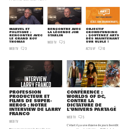
MARVEL ET
RENCONTRE AVEC
OBJECTIF
POLITIQUE :
LA LÉGENDE JIM
CROWDFUNDING
RENCONTRE AVEC
STARLIN
: SOUTENEZ ARTS
LE GRAND ROY
DÈS MAINTENANT
THOMAS
WEB TV
SUR ULULE !
5
WEB TV
ACTU VF
3
10
PROFESSION
CONFÉRENCE :
PRODUCTEUR ET
WORLDS OF DC,
FILMS DE SUPER-
CONTRE LA
HÉROS : NOTRE
DICTATURE DE
INTERVIEW DE LARRY
L'UNIVERS PARTAGÉ
FRANCO
WEB TV
5
WEB TV
C'était il y a une dizaine de jours bientôt