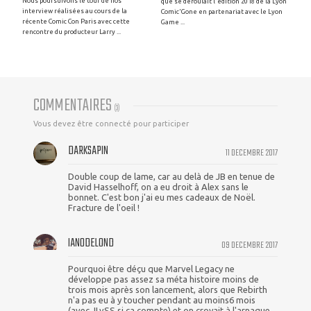
Nous poursuivons le tour de nos
que se déroulait l'édition 2018 de la Lyon
interview réalisées au cours de la
Comic'Gone en partenariat avec le Lyon
récente Comic Con Paris avec cette
Game ...
rencontre du producteur Larry ...
COMMENTAIRES
(
3
)
Vous devez être connecté pour participer
DARKSAPIN
11 DECEMBRE 2017
Double coup de lame, car au delà de JB en tenue de
David Hasselhoff, on a eu droit à Alex sans le
bonnet. C'est bon j'ai eu mes cadeaux de Noël.
Fracture de l'oeil !
IAN0DELOND
09 DECEMBRE 2017
Pourquoi être déçu que Marvel Legacy ne
développe pas assez sa méta histoire moins de
trois mois après son lancement, alors que Rebirth
n'a pas eu à y toucher pendant au moins6 mois
(avec JLvSS si ça compte) et on croyait à l'arnaque