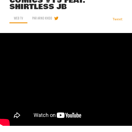
COMICS #15 FEAT.
SHIRTLESS JB
WEB TV
PAR
ARNO KIKOO
Tweet