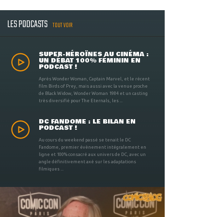
LES PODCASTS
TOUT VOIR
SUPER-HÉROÏNES AU CINÉMA :
UN DÉBAT 100% FÉMININ EN
PODCAST !
Après Wonder Woman, Captain Marvel, et le récent
film Birds of Prey, mais aussi avec la venue proche
de Black Widow, Wonder Woman 1984 et un casting
très diversifié pour The Eternals, les ...
DC FANDOME : LE BILAN EN
PODCAST !
Au cours du weekend passé se tenait le DC
Fandome, premier évènement intégralement en
ligne et 100% consacré aux univers de DC, avec un
angle définitivement axé sur les adaptations
filmiques ...