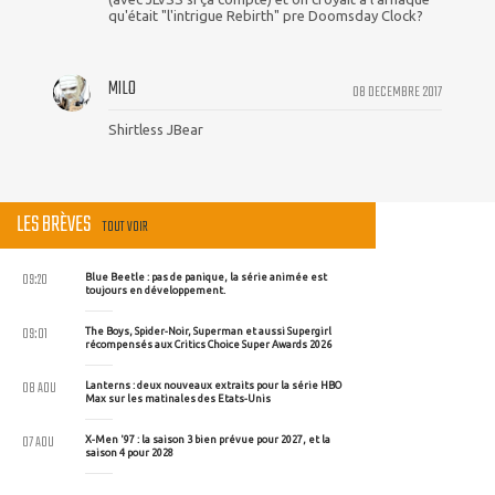
qu'était "l'intrigue Rebirth" pre Doomsday Clock?
MILO
08 DECEMBRE 2017
Shirtless JBear
LES BRÈVES
TOUT VOIR
09:20
Blue Beetle : pas de panique, la série animée est
toujours en développement.
09:01
The Boys, Spider-Noir, Superman et aussi Supergirl
récompensés aux Critics Choice Super Awards 2026
08 AOU
Lanterns : deux nouveaux extraits pour la série HBO
Max sur les matinales des Etats-Unis
07 AOU
X-Men '97 : la saison 3 bien prévue pour 2027, et la
saison 4 pour 2028