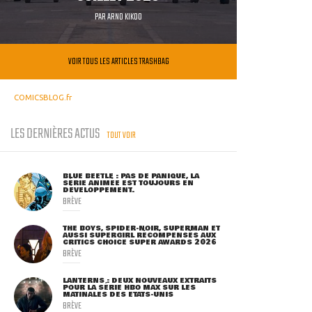
PAR
ARNO KIKOO
VOIR TOUS LES ARTICLES TRASHBAG
COMICSBLOG.fr
LES DERNIÈRES ACTUS
TOUT VOIR
BLUE BEETLE : PAS DE PANIQUE, LA
SÉRIE ANIMÉE EST TOUJOURS EN
DÉVELOPPEMENT.
BRÈVE
THE BOYS, SPIDER-NOIR, SUPERMAN ET
AUSSI SUPERGIRL RÉCOMPENSÉS AUX
CRITICS CHOICE SUPER AWARDS 2026
BRÈVE
LANTERNS : DEUX NOUVEAUX EXTRAITS
POUR LA SÉRIE HBO MAX SUR LES
MATINALES DES ETATS-UNIS
BRÈVE