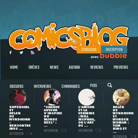
CONNEXION
INSCRIPTION
HOME
BRÈVES
NEWS
AGENDA
REVIEWS
PREVIEWS
PLUS
DOSSIERS
INTERVIEWS
CHRONIQUES
SUPERGIRL
"CHAQUE
L'AMOUR
HELEN
ET
AUTEUR
ET LA
DE
HELEN
S'INSPIRE
VERMINE
WYNDHORN
DE
DU
: WILL
ET
WYNDHORN
MONDE
MCPHAIL,
WONDER
:
RÉEL" :
OU L'ART
WOMAN :
RENCONTRE
...
DE ...
TOM
AVEC ...
KING ET
INTERVIEW
INTERVIEW
1
1
...
INTERVIEW
4
INTERVIEW
3