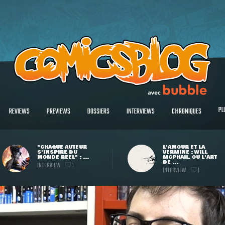
PL
REVIEWS
PREVIEWS
DOSSIERS
INTERVIEWS
CHRONIQUES
"CHAQUE AUTEUR
L'AMOUR ET LA
S'INSPIRE DU
VERMINE : WILL
MONDE RÉEL" : ...
MCPHAIL, OU L'ART
DE ...
INTERVIEW
1
INTERVIEW
1