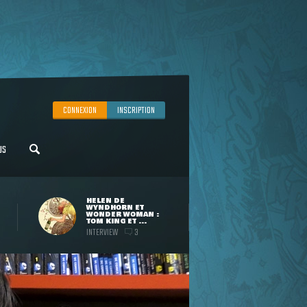
CONNEXION
INSCRIPTION
US
HELEN DE
WYNDHORN ET
WONDER WOMAN :
TOM KING ET ...
INTERVIEW
3