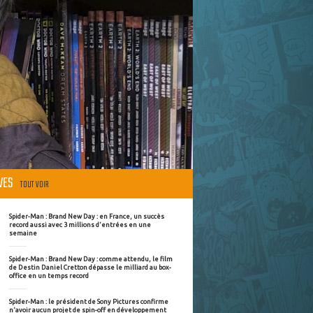
ÈVES
TOUT VOIR
Spider-Man : Brand New Day : en France, un succès
record aussi avec 3 millions d'entrées en une
semaine
Spider-Man : Brand New Day : comme attendu, le film
de Destin Daniel Cretton dépasse le milliard au box-
office en un temps record
Spider-Man : le président de Sony Pictures confirme
n'avoir aucun projet de spin-off en développement