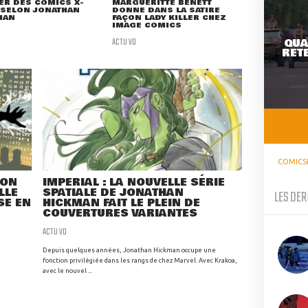
ER DES COMICS X-
MARGUERITTE BENETT
 SELON JONATHAN
DONNE DANS LA SATIRE
MAN
FAÇON LADY KILLER CHEZ
IMAGE COMICS
ACTU VO
QUA
RETE
COMICS
SON
IMPERIAL : LA NOUVELLE SÉRIE
LLE
SPATIALE DE JONATHAN
LES DER
SE EN
HICKMAN FAIT LE PLEIN DE
COUVERTURES VARIANTES
ACTU VO
Depuis quelques années, Jonathan Hickman occupe une
fonction privilégiée dans les rangs de chez Marvel. Avec Krakoa,
avec le nouvel ...