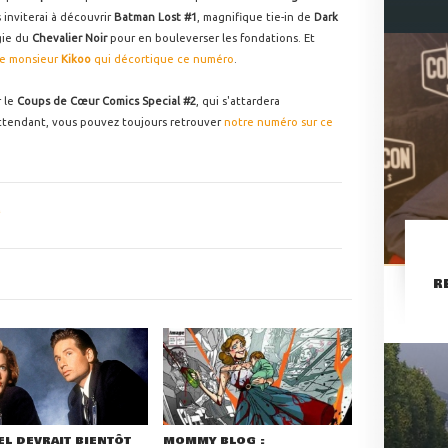
inviterai à découvrir
Batman Lost #1
, magnifique tie-in de
Dark
gie du
Chevalier Noir
pour en bouleverser les fondations. Et
de monsieur
Kikoo
qui décortique ce numéro
.
 le
Coups de Cœur Comics Special #2
, qui s'attardera
attendant, vous pouvez toujours retrouver
notre numéro sur ce
R
L DEVRAIT BIENTÔT
MOMMY BLOG :