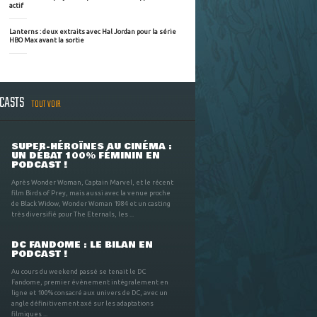
actif
Lanterns : deux extraits avec Hal Jordan pour la série
HBO Max avant la sortie
DCASTS
TOUT VOIR
SUPER-HÉROÏNES AU CINÉMA :
UN DÉBAT 100% FÉMININ EN
PODCAST !
Après Wonder Woman, Captain Marvel, et le récent
film Birds of Prey, mais aussi avec la venue proche
de Black Widow, Wonder Woman 1984 et un casting
très diversifié pour The Eternals, les ...
DC FANDOME : LE BILAN EN
PODCAST !
Au cours du weekend passé se tenait le DC
Fandome, premier évènement intégralement en
ligne et 100% consacré aux univers de DC, avec un
angle définitivement axé sur les adaptations
filmiques ...