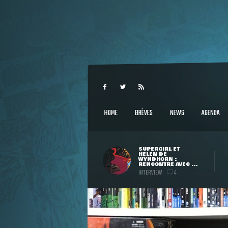
HOME
BRÈVES
NEWS
AGENDA
SUPERGIRL ET
HELEN DE
WYNDHORN :
RENCONTRE AVEC ...
INTERVIEW
4