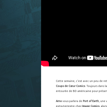
Cette semaine, c'est avec un peu de ret
Coups de Cœur Comics
. Toujours dans 
entourée de BD américaine pour présen
Arno
vous parlera de
Port of Earth
, une 
extra-terrestre chez
Image Comics
, alor