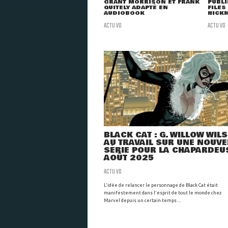
GRANT MORRISON ET FRANK
PUBLI
QUITELY ADAPTÉ EN
FILES
AUDIOBOOK
HICK
ACTU VO
ACTU VO
BLACK CAT : G. WILLOW WIL
AU TRAVAIL SUR UNE NOUVE
SÉRIE POUR LA CHAPARDEU
AOÛT 2025
ACTU VO
L'idée de relancer le personnage de Black Cat était
manifestement dans l'esprit de tout le monde chez
Marvel depuis un certain temps ...