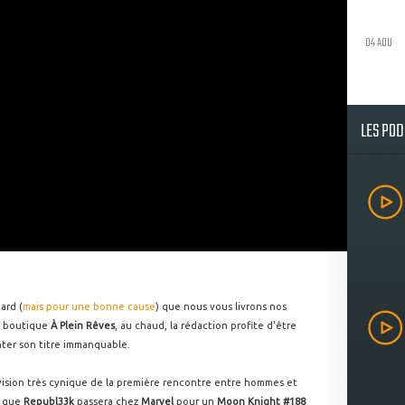
04 AOU
LES PO
ard (
mais pour une bonne cause
) que nous vous livrons nos
la boutique
À Plein Rêves
, au chaud, la rédaction profite d'être
ter son titre immanquable.
vision très cynique de la première rencontre entre hommes et
s que
Republ33k
passera chez
Marvel
pour un
Moon Knight #188