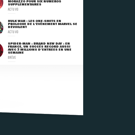
MORAZZO POUR SIX NUMÉROS
SUPPLÉMENTAIRES
ACTU VO
HULK WAR : LES ONE-SHOTS EN
PROLOGUE DE L'ÉVÈNEMENT MARVEL SE
DÉVOILENT
ACTU VO
SPIDER-MAN : BRAND NEW DAY : EN
FRANCE, UN SUCCÈS RECORD AUSSI
AVEC 3 MILLIONS D'ENTRÉES EN UNE
SEMAINE
BRÈVE