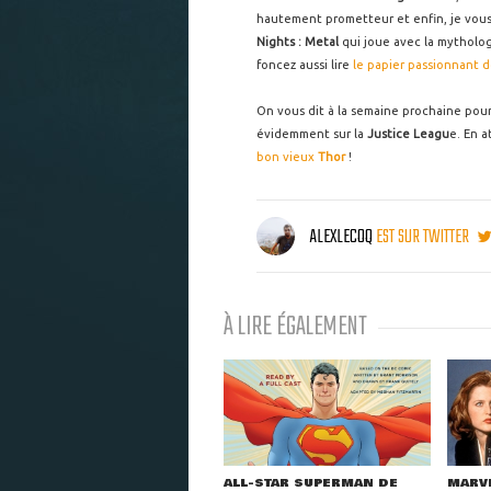
hautement prometteur et enfin, je vous 
Nights : Metal
qui joue avec la mytholo
foncez aussi lire
le papier passionnant 
On vous dit à la semaine prochaine pour
évidemment sur la
Justice Leagu
e. En 
bon vieux
Thor
!
ALEXLECOQ
EST SUR TWITTER
À LIRE ÉGALEMENT
ALL-STAR SUPERMAN DE
MARVE