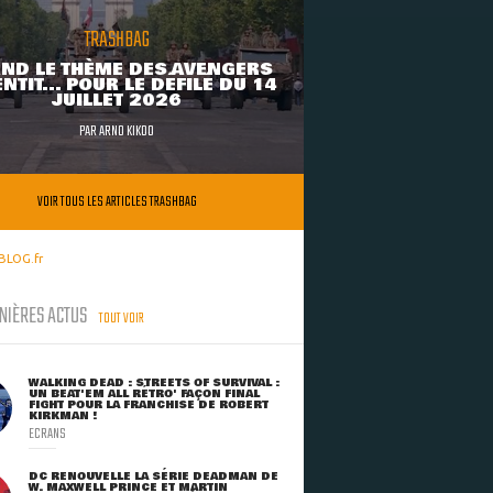
TRASHBAG
ND LE THÈME DES AVENGERS
NTIT... POUR LE DÉFILÉ DU 14
JUILLET 2026
PAR
ARNO KIKOO
VOIR TOUS LES ARTICLES TRASHBAG
BLOG.fr
NIÈRES ACTUS
TOUT VOIR
WALKING DEAD : STREETS OF SURVIVAL :
UN BEAT'EM ALL RÉTRO' FAÇON FINAL
FIGHT POUR LA FRANCHISE DE ROBERT
KIRKMAN !
ECRANS
DC RENOUVELLE LA SÉRIE DEADMAN DE
W. MAXWELL PRINCE ET MARTIN