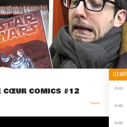
LES BR
05 AOU
DE CŒUR COMICS #12
Tweet
04 AOU
04 AOU