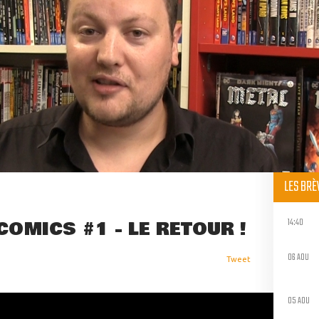
LES BR
14:40
OMICS #1 - LE RETOUR !
06 AOU
Tweet
05 AOU