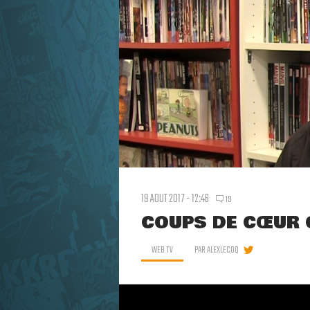
19 AOUT 2017 - 12:46
19
COUPS DE CŒUR C
WEB TV
PAR
ALEXLECOQ