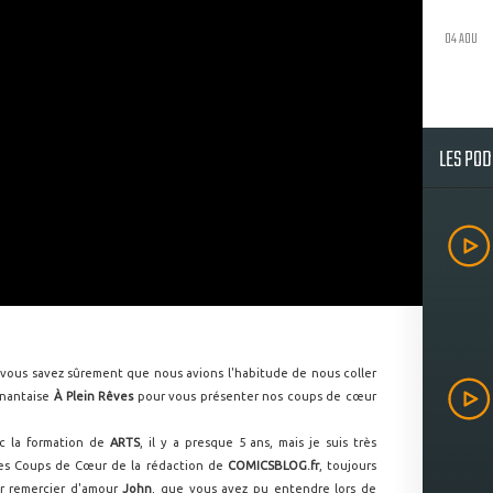
04 AOU
LES PO
vous savez sûrement que nous avions l'habitude de nous coller
 nantaise
À Plein Rêves
pour vous présenter nos coups de cœur
c la formation de
ARTS
, il y a presque 5 ans, mais je suis très
es Coups de Cœur de la rédaction de
COMICSBLOG.fr
, toujours
ur remercier d'amour
John
,
que vous avez pu entendre lors de