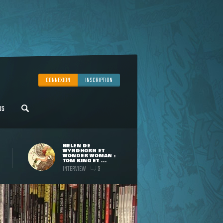
CONNEXION
INSCRIPTION
US
HELEN DE
WYNDHORN ET
WONDER WOMAN :
TOM KING ET ...
INTERVIEW
3