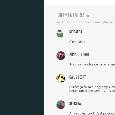
COMMENTAIRES
(
19
)
Vous devez être connecté pour participer
NEIBAF63
C'est OUI !
ARNAUD LEHUE
Très bonne idée de faire reveni
GAIUS LEBAT
Purée! ça faisait longtemps! me
Petite question: savez-vous c
SPECTRA
Ah yes c'est cool, c'est pour ce