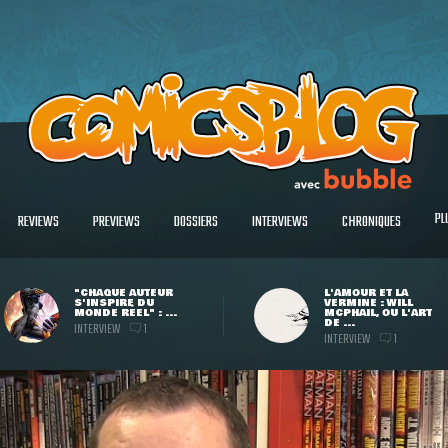
PL
REVIEWS
PREVIEWS
DOSSIERS
INTERVIEWS
CHRONIQUES
"CHAQUE AUTEUR
L'AMOUR ET LA
S'INSPIRE DU
VERMINE : WILL
MONDE RÉEL" : ...
MCPHAIL, OU L'ART
DE ...
INTERVIEW
1
INTERVIEW
1