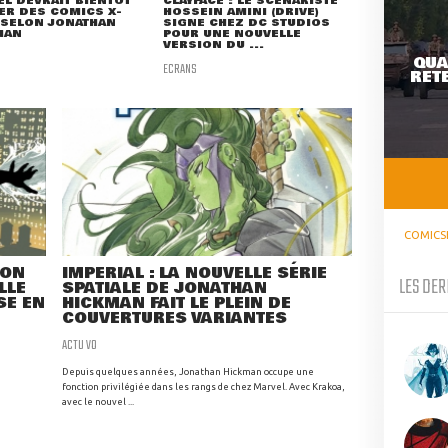
L DEVRAIT BIENTÔT
CLAYFACE : LE SCÉNARISTE
ER DES COMICS X-
HOSSEIN AMINI (DRIVE)
 SELON JONATHAN
SIGNE CHEZ DC STUDIOS
MAN
POUR UNE NOUVELLE
VERSION DU ...
QUA
ECRANS
RETE
COMICS
SON
IMPERIAL : LA NOUVELLE SÉRIE
LES DER
LLE
SPATIALE DE JONATHAN
SE EN
HICKMAN FAIT LE PLEIN DE
COUVERTURES VARIANTES
ACTU VO
Depuis quelques années, Jonathan Hickman occupe une
fonction privilégiée dans les rangs de chez Marvel. Avec Krakoa,
avec le nouvel ...