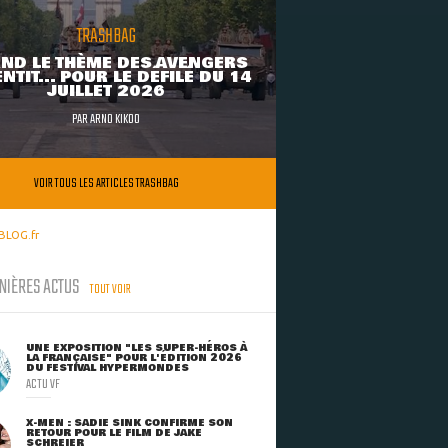
TRASHBAG
ND LE THÈME DES AVENGERS
NTIT... POUR LE DÉFILÉ DU 14
JUILLET 2026
PAR
ARNO KIKOO
VOIR TOUS LES ARTICLES TRASHBAG
BLOG.fr
NIÈRES ACTUS
TOUT VOIR
UNE EXPOSITION "LES SUPER-HÉROS À
LA FRANÇAISE" POUR L'ÉDITION 2026
DU FESTIVAL HYPERMONDES
ACTU VF
X-MEN : SADIE SINK CONFIRME SON
RETOUR POUR LE FILM DE JAKE
SCHREIER