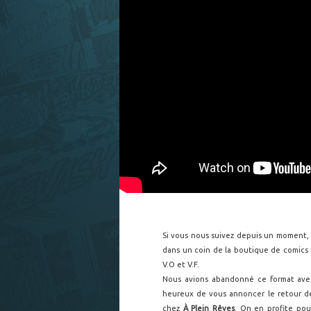
Si vous nous suivez depuis un moment, 
dans un coin de la boutique de comics
V.O et V.F.
Nous avions abandonné ce format ave
heureux de vous annoncer le retour d
chez
À Plein Rêves
. On en profite po