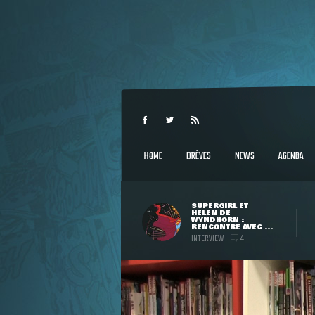
HOME
BRÈVES
NEWS
AGENDA
SUPERGIRL ET
HELEN DE
WYNDHORN :
RENCONTRE AVEC ...
INTERVIEW
4