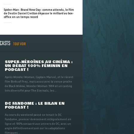
Spider-Man : Brand New Day : comme attendu, le film
de Destin Daniel Cretton dépasse le milliard au box-
office en un temps record
DCASTS
TOUT VOIR
SUPER-HÉROÏNES AU CINÉMA :
UN DÉBAT 100% FÉMININ EN
PODCAST !
Après Wonder Woman, Captain Marvel, et le récent
film Birds of Prey, mais aussi avec la venue proche
de Black Widow, Wonder Woman 1984 et un casting
très diversifié pour The Eternals, les ...
DC FANDOME : LE BILAN EN
PODCAST !
Au cours du weekend passé se tenait le DC
Fandome, premier évènement intégralement en
ligne et 100% consacré aux univers de DC, avec un
angle définitivement axé sur les adaptations
filmiques ...