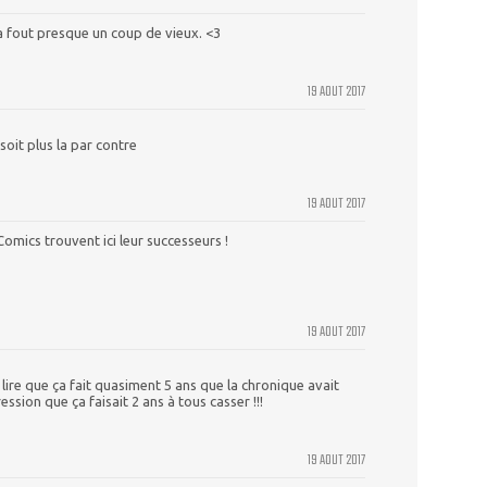
a fout presque un coup de vieux. <3
19 AOUT 2017
oit plus la par contre
19 AOUT 2017
omics trouvent ici leur successeurs !
19 AOUT 2017
 lire que ça fait quasiment 5 ans que la chronique avait
ession que ça faisait 2 ans à tous casser !!!
19 AOUT 2017