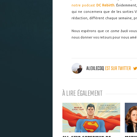
notre podcast
DC Rebirth
. Évidemment,
qui ne concernera que de les sorties 
rédaction, différent chaque semaine, p
Nous espérons que ce
come back
vous 
nous donner vos retours pour nous amélior
ALEXLECOQ
EST SUR TWITTER
À LIRE ÉGALEMENT