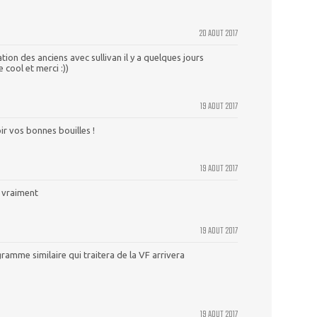
20 AOUT 2017
tion des anciens avec sullivan il y a quelques jours
 cool et merci :))
19 AOUT 2017
oir vos bonnes bouilles !
19 AOUT 2017
 vraiment
19 AOUT 2017
ramme similaire qui traitera de la VF arrivera
19 AOUT 2017