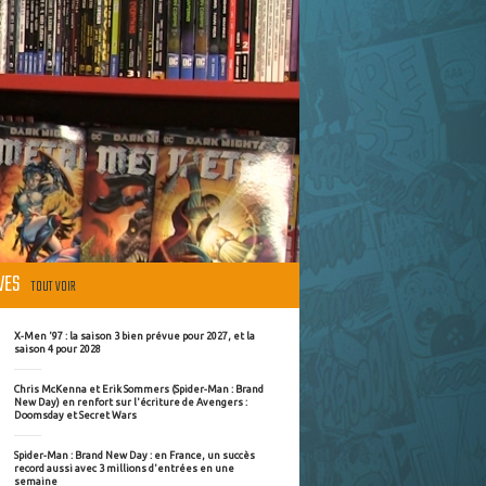
ÈVES
TOUT VOIR
X-Men '97 : la saison 3 bien prévue pour 2027, et la
saison 4 pour 2028
Chris McKenna et Erik Sommers (Spider-Man : Brand
New Day) en renfort sur l'écriture de Avengers :
Doomsday et Secret Wars
Spider-Man : Brand New Day : en France, un succès
record aussi avec 3 millions d'entrées en une
semaine