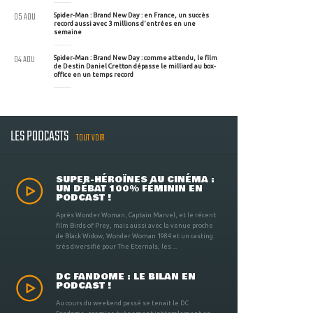
05 AOU
Spider-Man : Brand New Day : en France, un succès
record aussi avec 3 millions d'entrées en une
semaine
04 AOU
Spider-Man : Brand New Day : comme attendu, le film
de Destin Daniel Cretton dépasse le milliard au box-
office en un temps record
LES PODCASTS
TOUT VOIR
SUPER-HÉROÏNES AU CINÉMA :
UN DÉBAT 100% FÉMININ EN
PODCAST !
Après Wonder Woman, Captain Marvel, et le récent
film Birds of Prey, mais aussi avec la venue proche
de Black Widow, Wonder Woman 1984 et un casting
très diversifié pour The Eternals, les ...
DC FANDOME : LE BILAN EN
PODCAST !
Au cours du weekend passé se tenait le DC