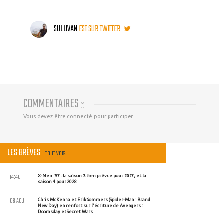
SULLIVAN
EST SUR TWITTER
COMMENTAIRES
(
0
)
Vous devez être connecté pour participer
LES BRÈVES
TOUT VOIR
14:40
X-Men '97 : la saison 3 bien prévue pour 2027, et la
saison 4 pour 2028
06 AOU
Chris McKenna et Erik Sommers (Spider-Man : Brand
New Day) en renfort sur l'écriture de Avengers :
Doomsday et Secret Wars