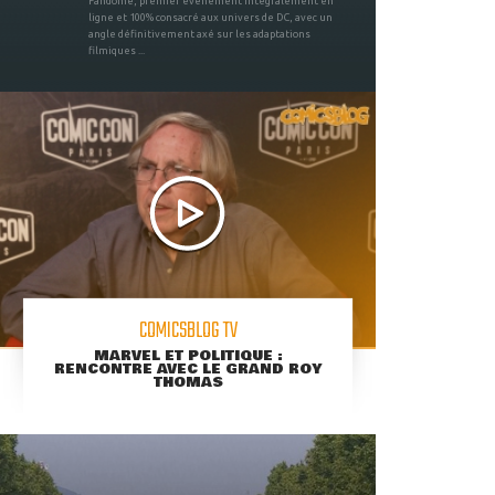
Fandome, premier évènement intégralement en
ligne et 100% consacré aux univers de DC, avec un
angle définitivement axé sur les adaptations
filmiques ...
COMICSBLOG TV
MARVEL ET POLITIQUE :
RENCONTRE AVEC LE GRAND ROY
THOMAS