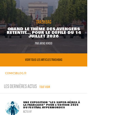
TRASHBAG
QUAND LE THÈME DES AVENGERS
RETENTIT... POUR LE DÉFILÉ DU 14
JUILLET 2026
PAR
ARNO KIKOO
VOIR TOUS LES ARTICLES TRASHBAG
COMICSBLOG.fr
LES DERNIÈRES ACTUS
TOUT VOIR
UNE EXPOSITION "LES SUPER-HÉROS À
LA FRANÇAISE" POUR L'ÉDITION 2026
DU FESTIVAL HYPERMONDES
ACTU VF