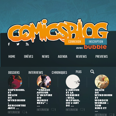
CONNEXION
INSCRIPTION
HOME
BRÈVES
NEWS
AGENDA
REVIEWS
PREVIEWS
PLUS
DOSSIERS
INTERVIEWS
CHRONIQUES
SUPERGIRL
"CHAQUE
L'AMOUR
HELEN
ET
AUTEUR
ET LA
DE
HELEN
S'INSPIRE
VERMINE
WYNDHORN
DE
DU
: WILL
ET
WYNDHORN
MONDE
MCPHAIL,
WONDER
:
RÉEL" :
OU L'ART
WOMAN :
RENCONTRE
...
DE ...
TOM
AVEC ...
KING ET
INTERVIEW
INTERVIEW
1
1
...
INTERVIEW
4
INTERVIEW
3