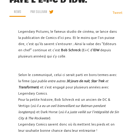
PAYE L'E-I-C D'IDW.
NEWS
PAR
SULLIVAN
Tweet
Legendary Pictures, le fameux studio de cinéma, se lance dans
la publication de Comics d'ici peu. Et le moins que l'on puisse
dire, c'est qu'ils savent s'entourer ; Ainsi la valse des "Editeurs
en chef" continue et c'est
Bob Schreck
(E-i-C d'
IDW
depuis
plusieurs années) qui s'y colle.
Selon le communiqué, celui ci serait parti en bons termes avec
la firme (
qui publie entre autres
30 jours de nuit
,
Star Trek
et
Transformers
) et s'est engagé pour plusieurs années avec
Legendary Comics.
Pour la petite histoire, Bob Schreck est un ancien de DC &
Vertigo (
où il a eu un oeil bienveillant sur Batman pendant
longtemps
) et Dark Horse (
où il a juste veillé sur l'intégralité de Sin
City & The Rockeeter
).
Legendary Comics savent donc où ils mettent les pieds et on
leur souhaite bonne chance dans leur entreprise !