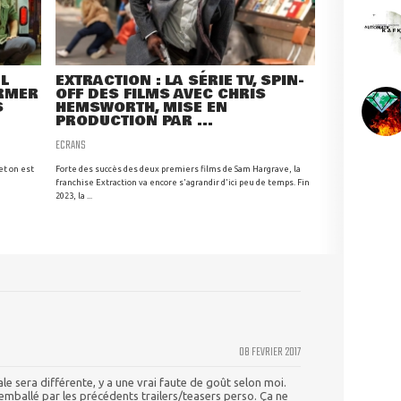
L
EXTRACTION : LA SÉRIE TV, SPIN-
IRMER
OFF DES FILMS AVEC CHRIS
S
HEMSWORTH, MISE EN
PRODUCTION PAR ...
ECRANS
 et on est
Forte des succès des deux premiers films de Sam Hargrave, la
franchise Extraction va encore s'agrandir d'ici peu de temps. Fin
2023, la ...
08 FEVRIER 2017
e sera différente, y a une vrai faute de goût selon moi.
 emballé par les précédents trailers/teasers perso. Ça ne