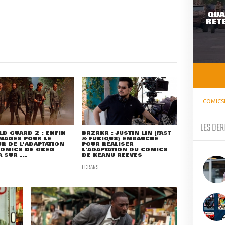
QUA
RETE
COMICS
LES DER
LD GUARD 2 : ENFIN
BRZRKR : JUSTIN LIN (FAST
MAGES POUR LE
& FURIOUS) EMBAUCHÉ
R DE L'ADAPTATION
POUR RÉALISER
COMICS DE GREG
L'ADAPTATION DU COMICS
 SUR ...
DE KEANU REEVES
ECRANS