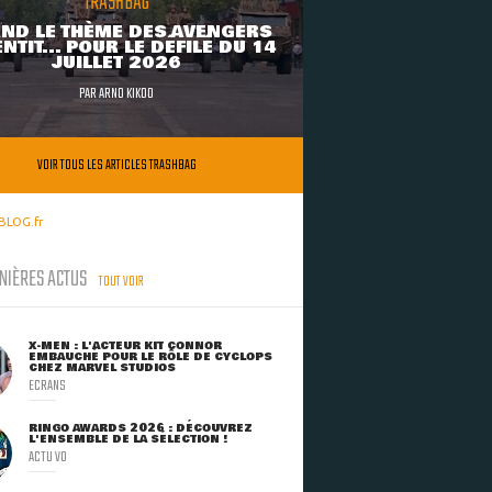
TRASHBAG
ND LE THÈME DES AVENGERS
NTIT... POUR LE DÉFILÉ DU 14
JUILLET 2026
PAR
ARNO KIKOO
VOIR TOUS LES ARTICLES TRASHBAG
BLOG.fr
NIÈRES ACTUS
TOUT VOIR
X-MEN : L'ACTEUR KIT CONNOR
EMBAUCHÉ POUR LE RÔLE DE CYCLOPS
CHEZ MARVEL STUDIOS
ECRANS
RINGO AWARDS 2026 : DÉCOUVREZ
L'ENSEMBLE DE LA SÉLECTION !
ACTU VO