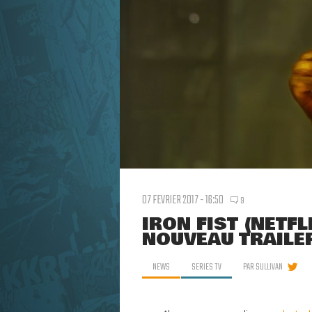
07 FEVRIER 2017 - 16:50
9
IRON FIST (NETFL
NOUVEAU TRAILER
NEWS
SERIES TV
PAR
SULLIVAN