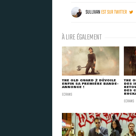
SULLIVAN
EST SUR TWITTER
À LIRE ÉGALEMENT
THE OLD GUARD 2 DÉVOILE
THE O
ENFIN SA PREMIÈRE BANDE-
DES I
ANNONCE !
RETOU
DES 
ECRANS
RUCKA
ECRANS