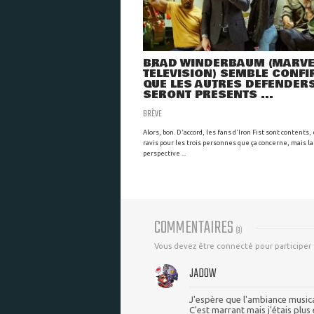
BRAD WINDERBAUM (MARVE
TÉLÉVISION) SEMBLE CONF
QUE LES AUTRES DEFENDER
SERONT PRÉSENTS ...
BRÈVE
Alors, bon. D'accord, les fans d'Iron Fist sont contents,
ravis pour les trois personnes que ça concerne, mais la
perspective ...
COMMENTAIRES
(
9
)
Vous devez être connecté pour participer
JADOW
J'espère que l'ambiance musical
C'est marrant mais j'étais plus