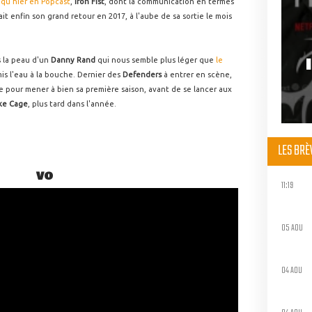
 qu'hier en Popcast
,
Iron Fist
, dont la communication en termes
t enfin son grand retour en 2017, à l'aube de sa sortie le mois
s la peau d'un
Danny Rand
qui nous semble plus léger que
le
is l'eau à la bouche. Dernier des
Defenders
à entrer en scène,
re pour mener à bien sa première saison, avant de se lancer aux
ke Cage
, plus tard dans l'année.
LES BR
VO
11:19
05 AOU
04 AOU