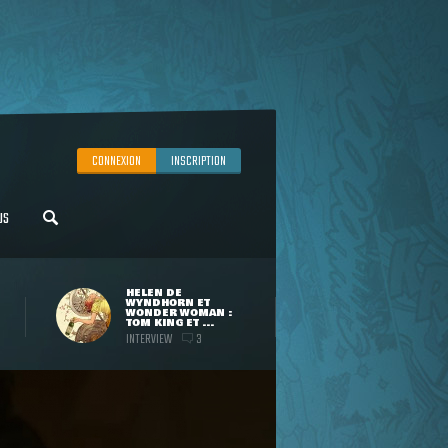
CONNEXION
INSCRIPTION
US
HELEN DE
WYNDHORN ET
WONDER WOMAN :
TOM KING ET ...
INTERVIEW
3