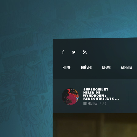
HOME
BRÈVES
NEWS
AGENDA
SUPERGIRL ET
HELEN DE
WYNDHORN :
RENCONTRE AVEC ...
INTERVIEW
4