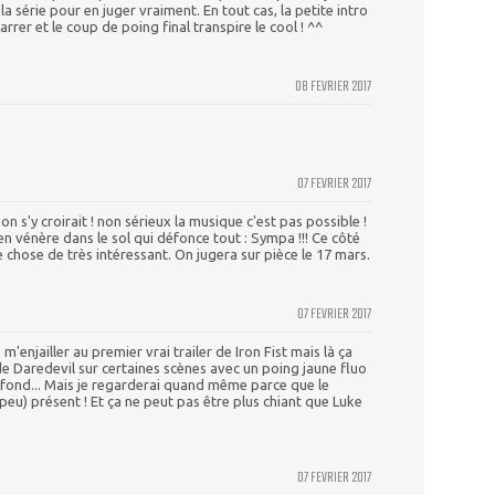
série pour en juger vraiment. En tout cas, la petite intro
marrer et le coup de poing final transpire le cool ! ^^
08 FEVRIER 2017
07 FEVRIER 2017
s'y croirait ! non sérieux la musique c'est pas possible !
n vénère dans le sol qui défonce tout : Sympa !!! Ce côté
chose de très intéressant. On jugera sur pièce le 17 mars.
07 FEVRIER 2017
'enjailler au premier vrai trailer de Iron Fist mais là ça
de Daredevil sur certaines scènes avec un poing jaune fluo
 fond... Mais je regarderai quand même parce que le
peu) présent ! Et ça ne peut pas être plus chiant que Luke
07 FEVRIER 2017