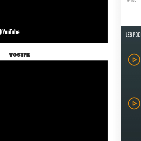
04 AOU
LES PO
VOSTFR