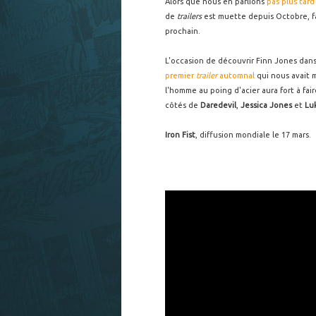
Alors que nous en parlions
pas plus tard
de
trailers
est muette depuis Octobre, fai
prochain.
L'occasion de découvrir Finn Jones dan
premier
trailer
automnal
qui nous avait m
l'homme au poing d'acier aura fort à fai
côtés de
Daredevil
,
Jessica Jones
et
Lu
Iron Fist
, diffusion mondiale le 17 mars.