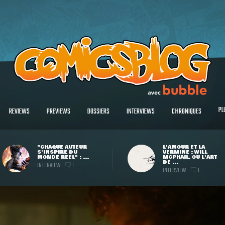
PL
REVIEWS
PREVIEWS
DOSSIERS
INTERVIEWS
CHRONIQUES
"CHAQUE AUTEUR
L'AMOUR ET LA
S'INSPIRE DU
VERMINE : WILL
MONDE RÉEL" : ...
MCPHAIL, OU L'ART
DE ...
INTERVIEW
1
INTERVIEW
1