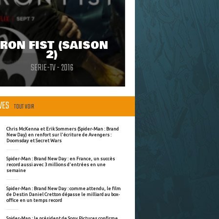
IRON FIST (SAISON
2)
SERIE-TV - 2016
ÈVES
TOUT VOIR
Chris McKenna et Erik Sommers (Spider-Man : Brand
New Day) en renfort sur l'écriture de Avengers :
Doomsday et Secret Wars
Spider-Man : Brand New Day : en France, un succès
record aussi avec 3 millions d'entrées en une
semaine
Spider-Man : Brand New Day : comme attendu, le film
de Destin Daniel Cretton dépasse le milliard au box-
office en un temps record
Spider-Man : le président de Sony Pictures confirme