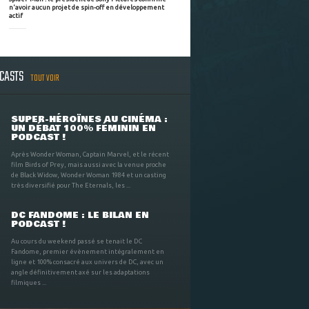
n'avoir aucun projet de spin-off en développement
actif
DCASTS
TOUT VOIR
SUPER-HÉROÏNES AU CINÉMA :
UN DÉBAT 100% FÉMININ EN
PODCAST !
Après Wonder Woman, Captain Marvel, et le récent
film Birds of Prey, mais aussi avec la venue proche
de Black Widow, Wonder Woman 1984 et un casting
très diversifié pour The Eternals, les ...
DC FANDOME : LE BILAN EN
PODCAST !
Au cours du weekend passé se tenait le DC
Fandome, premier évènement intégralement en
ligne et 100% consacré aux univers de DC, avec un
angle définitivement axé sur les adaptations
filmiques ...