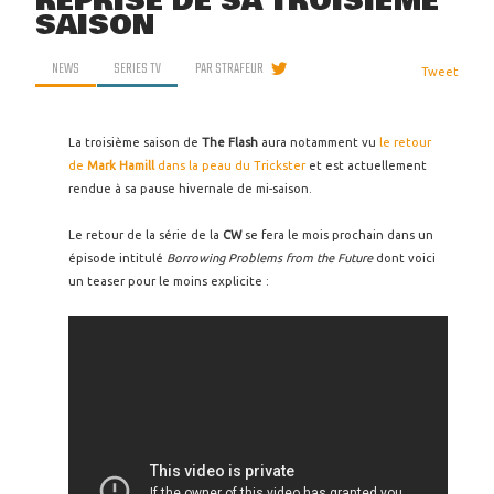
REPRISE DE SA TROISIÈME
SAISON
NEWS
SERIES TV
PAR
STRAFEUR
Tweet
La troisième saison de
The Flash
aura notamment vu
le retour
de
Mark Hamill
dans la peau du Trickster
et est actuellement
rendue à sa pause hivernale de mi-saison.
Le retour de la série de la
CW
se fera le mois prochain dans un
épisode intitulé
Borrowing Problems from the Future
dont voici
un teaser pour le moins explicite :