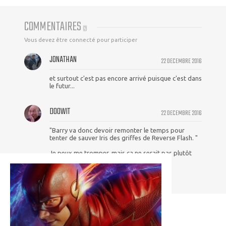
COMMENTAIRES
(
2
)
Vous devez être connecté pour participer
JONATHAN
22 DECEMBRE 2016
et surtout c'est pas encore arrivé puisque c'est dans
le futur...
DOOWIT
22 DECEMBRE 2016
"Barry va donc devoir remonter le temps pour
tenter de sauver Iris des griffes de Reverse Flash. "
Je peux me tromper, mais ça ne serait pas plutôt
des griffes de Savitar ??