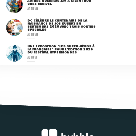
AUTRES NUMÉROS JAY & SILENT BOB
CHEZ MARVEL
ACTU VO
DC CÉLÈBRE LE CENTENAIRE DE LA
NAISSANCE DE JOE KUBERT EN
SEPTEMBRE 2026 AVEC TROIS SORTIES
SPÉCIALES
ACTU VO
UNE EXPOSITION "LES SUPER-HÉROS À
LA FRANÇAISE" POUR L'ÉDITION 2026
DU FESTIVAL HYPERMONDES
ACTU VF