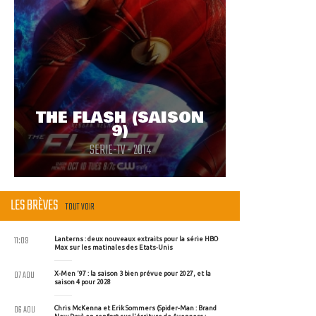
THE FLASH (SAISON
9)
SERIE-TV - 2014
LES BRÈVES
TOUT VOIR
11:09
Lanterns : deux nouveaux extraits pour la série HBO
Max sur les matinales des Etats-Unis
07 AOU
X-Men '97 : la saison 3 bien prévue pour 2027, et la
saison 4 pour 2028
06 AOU
Chris McKenna et Erik Sommers (Spider-Man : Brand