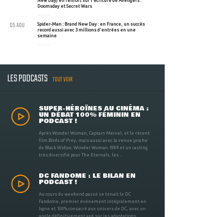
New Day) en renfort sur l'écriture de Avengers :
Doomsday et Secret Wars
05 AOU
Spider-Man : Brand New Day : en France, un succès
record aussi avec 3 millions d'entrées en une
semaine
LES PODCASTS
TOUT VOIR
SUPER-HÉROÏNES AU CINÉMA :
UN DÉBAT 100% FÉMININ EN
PODCAST !
Après Wonder Woman, Captain Marvel, et le récent
film Birds of Prey, mais aussi avec la venue proche
de Black Widow, Wonder Woman 1984 et un casting
très diversifié pour The Eternals, les ...
DC FANDOME : LE BILAN EN
PODCAST !
Au cours du weekend passé se tenait le DC
Fandome, premier évènement intégralement en
ligne et 100% consacré aux univers de DC, avec un
angle définitivement axé sur les adaptations