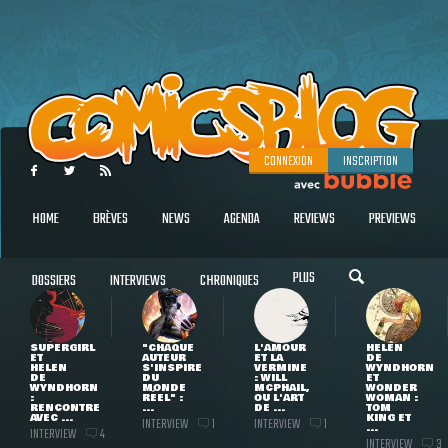
CONNEXION
INSCRIPTION
HOME
BRÈVES
NEWS
AGENDA
REVIEWS
PREVIEWS
PLUS
DOSSIERS
INTERVIEWS
CHRONIQUES
SUPERGIRL
"CHAQUE
L'AMOUR
HELEN
ET
AUTEUR
ET LA
DE
HELEN
S'INSPIRE
VERMINE
WYNDHORN
DE
DU
: WILL
ET
WYNDHORN
MONDE
MCPHAIL,
WONDER
:
RÉEL" :
OU L'ART
WOMAN :
RENCONTRE
...
DE ...
TOM
AVEC ...
KING ET
INTERVIEW
INTERVIEW
1
1
...
INTERVIEW
4
INTERVIEW
3