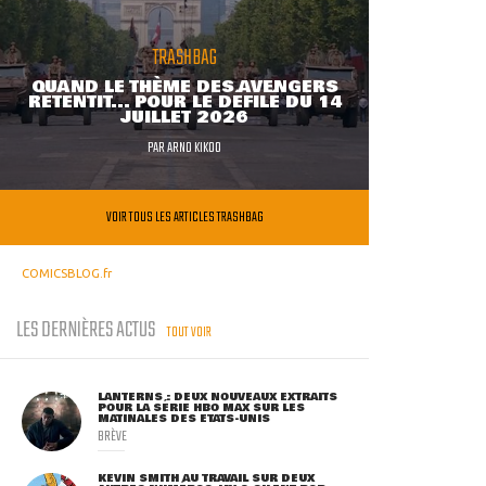
TRASHBAG
QUAND LE THÈME DES AVENGERS
RETENTIT... POUR LE DÉFILÉ DU 14
JUILLET 2026
PAR
ARNO KIKOO
VOIR TOUS LES ARTICLES TRASHBAG
COMICSBLOG.fr
LES DERNIÈRES ACTUS
TOUT VOIR
LANTERNS : DEUX NOUVEAUX EXTRAITS
POUR LA SÉRIE HBO MAX SUR LES
MATINALES DES ETATS-UNIS
BRÈVE
KEVIN SMITH AU TRAVAIL SUR DEUX