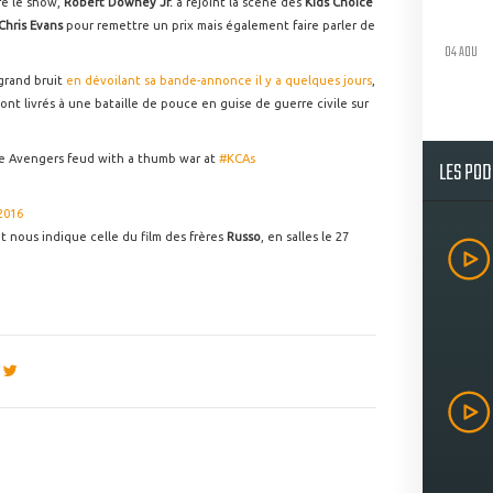
ire le show,
Robert Downey Jr.
a rejoint la scène des
Kids Choice
Chris Evans
pour remettre un prix mais également faire parler de
04 AOU
 grand bruit
en dévoilant sa bande-annonce il y a quelques jours
,
sont livrés à une bataille de pouce en guise de guerre civile sur
le Avengers feud with a thumb war at
#KCAs
LES PO
2016
 nous indique celle du film des frères
Russo
, en salles le 27