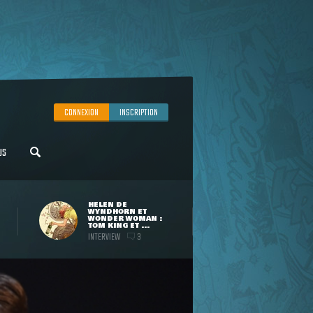
CONNEXION
INSCRIPTION
US
HELEN DE
WYNDHORN ET
WONDER WOMAN :
TOM KING ET ...
INTERVIEW
3