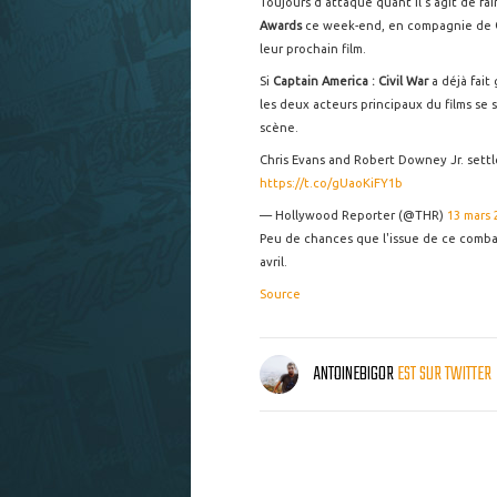
Toujours d'attaque quant il s'agit de fa
Awards
ce week-end, en compagnie de
leur prochain film.
Si
Captain America : Civil War
a déjà fait
les deux acteurs principaux du films se 
scène.
Chris Evans and Robert Downey Jr. sett
https://t.co/gUaoKiFY1b
— Hollywood Reporter (@THR)
13 mars 
Peu de chances que l'issue de ce combat
avril.
Source
ANTOINEBIGOR
EST SUR TWITTER