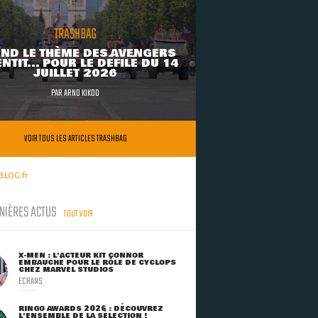
TRASHBAG
ND LE THÈME DES AVENGERS
NTIT... POUR LE DÉFILÉ DU 14
JUILLET 2026
PAR
ARNO KIKOO
VOIR TOUS LES ARTICLES TRASHBAG
BLOG.fr
NIÈRES ACTUS
TOUT VOIR
X-MEN : L'ACTEUR KIT CONNOR
EMBAUCHÉ POUR LE RÔLE DE CYCLOPS
CHEZ MARVEL STUDIOS
ECRANS
RINGO AWARDS 2026 : DÉCOUVREZ
L'ENSEMBLE DE LA SÉLECTION !