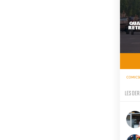
QUA
RETE
COMICS
LES DER