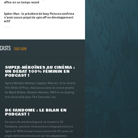
office en un temps record
Spider-Man : le président de Sony Pictures confirme
n'avoir aucun projet de spin-off en développement
actif
DCASTS
TOUT VOIR
SUPER-HÉROÏNES AU CINÉMA :
UN DÉBAT 100% FÉMININ EN
PODCAST !
Après Wonder Woman, Captain Marvel, et le récent
film Birds of Prey, mais aussi avec la venue proche
de Black Widow, Wonder Woman 1984 et un casting
très diversifié pour The Eternals, les ...
DC FANDOME : LE BILAN EN
PODCAST !
Au cours du weekend passé se tenait le DC
Fandome, premier évènement intégralement en
ligne et 100% consacré aux univers de DC, avec un
angle définitivement axé sur les adaptations