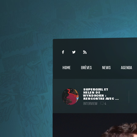
HOME
BRÈVES
NEWS
AGENDA
SUPERGIRL ET
HELEN DE
WYNDHORN :
RENCONTRE AVEC ...
INTERVIEW
4