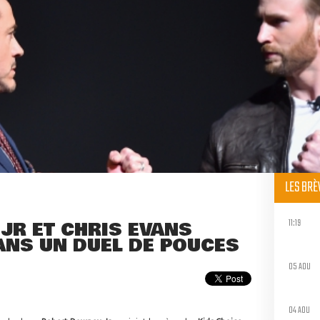
LES BR
11:19
JR ET CHRIS EVANS
ANS UN DUEL DE POUCES
05 AOU
04 AOU