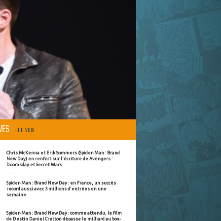
ÈVES
TOUT VOIR
Chris McKenna et Erik Sommers (Spider-Man : Brand
New Day) en renfort sur l'écriture de Avengers :
Doomsday et Secret Wars
Spider-Man : Brand New Day : en France, un succès
record aussi avec 3 millions d'entrées en une
semaine
Spider-Man : Brand New Day : comme attendu, le film
de Destin Daniel Cretton dépasse le milliard au box-