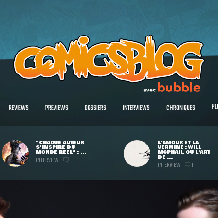
PL
REVIEWS
PREVIEWS
DOSSIERS
INTERVIEWS
CHRONIQUES
"CHAQUE AUTEUR
L'AMOUR ET LA
S'INSPIRE DU
VERMINE : WILL
MONDE RÉEL" : ...
MCPHAIL, OU L'ART
DE ...
INTERVIEW
1
INTERVIEW
1