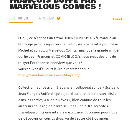
FRANÇOIS BUFFE PAR
MARVELOUS COMICS !
CHRONIQUE
PAR
SULLIVAN
Tweet
Et oui, ce n'est pas un travail 100% COMICSBLOG.fr, marqué au
fer rouge par vos reporters de l'infini, mais par amitié pour Jean
Michel et son blog Marvelous Comics, ainsi que la grande amitié
qui lie Jean-François et COMICSBLOG.fr, nous nous devions de
relayer l'excellente interview que voilà !
Vous pouvez d'ailleurs la lire directement sur
http://marvelouscomics.over-blog.com/
:
Collectionneur passionné et ancien collaborateur de « Scarce »,
Jean-François Buffe dirige aujourd'hui une librairie spécialisée
dans les comics, « A Plein Rêves », bien connue de tous les
amateurs de la région nantaise – et au-delà. Il a accordé à
marvelouscomics
une interview exclusive, l’occasion pour nous
de découvrir un comics shop, vu de l’autre côté du miroir.