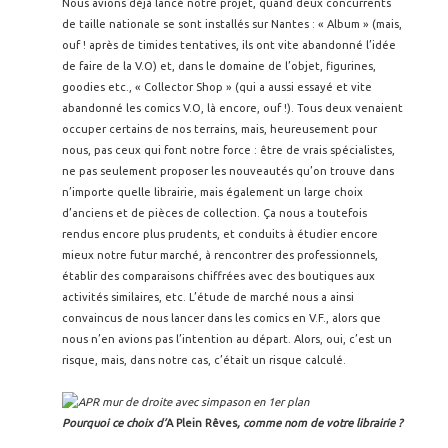
Nous avions déjà lancé notre projet, quand deux concurrents
de taille nationale se sont installés sur Nantes : « Album » (mais,
ouf ! après de timides tentatives, ils ont vite abandonné l’idée
de faire de la V.O) et, dans le domaine de l’objet, figurines,
goodies etc., « Collector Shop » (qui a aussi essayé et vite
abandonné les comics V.O, là encore, ouf !). Tous deux venaient
occuper certains de nos terrains, mais, heureusement pour
nous, pas ceux qui font notre force : être de vrais spécialistes,
ne pas seulement proposer les nouveautés qu’on trouve dans
n’importe quelle librairie, mais également un large choix
d’anciens et de pièces de collection. Ça nous a toutefois
rendus encore plus prudents, et conduits à étudier encore
mieux notre futur marché, à rencontrer des professionnels,
établir des comparaisons chiffrées avec des boutiques aux
activités similaires, etc. L’étude de marché nous a ainsi
convaincus de nous lancer dans les comics en V.F., alors que
nous n’en avions pas l’intention au départ. Alors, oui, c’est un
risque, mais, dans notre cas, c’était un risque calculé.
Pourquoi ce choix d’
A Plein Rêves
, comme nom de votre librairie ?