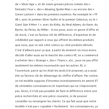
de « Silver Age », et de vraies grosses pièces comme des «
Fantastic Four », des « Amazing Spider-Man » ou encore des «
Green Lantern » dans les premiers numéros. Par exemple le « FF
48 », avec le premier Silver Surfer et le premier Galactus, ou le «
Giant Size X-Men 1 », avec du Kirby, du Neal Adams, du Kane, du
Byrne, du Perez, du Miller... A nos yeux, avoir ce genre d'offre et
de stock, c'est un facteur clé de différence, d'expertise et de
crédibilité par rapport à ceux qui offrent les mêmes produits
que nous, que ce soit côté comics ou côté produits dérivés.
C'est d'ailleurs pour ça que, à partir du moment où nous avons
décidé d'aller aussi sur le marché des comics VF, on a commencé
à acheter des « Strange », des « Titans », etc., pour ne pas offrir
seulement les mêmes nouveautés que les autres. Et, à
l'ouverture, parce qu'on était les seuls à le proposer, ça a aussi
été un facteur clé de démarrage du chiffre d'affaire. Par contre,
un tel modèle suppose d'énormes investissements en amont ET
de véritables connaissances et expertises qui ne s'improvisent
pas. Sinon, il n’est pas possible de faire la différence entre une
pièce recherchée et une pièce courante, ni de pouvoir
conseiller ou renseigner les clients. Ce qui fait aussi que notre
modèle n’est pas « copiable » facilement : les connaissances, ça