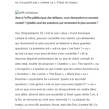
ne s'acquiert pas « comme ça », il faut du temps...
Face à l’offre pléthorique des éditeurs, vous demande-t-on souvent
conseil ? Quelles sont les questions qui reviennent le plus souvent ?
Oui, fréquemment. Et c’est le vrai « plus » d’une boutique
comme la nôtre, pouvoir conseiller nos clients. Les demandes
qui reviennent le plus souvent se limitent à deux grandes
questions. La première est « est-ce que c’est bien ? » ou «
qu’est-ce que vous avez de bien à me conseiller ? » Et la
réponse dépend entièrement de ce que le client connaît et
aime déjà. Inutile de proposer « I Zombie », ou « The Sword », ou
« Incognito » à quelqu’un qui n’aime que les comics bourrins à la
« Punisher ». Par contre, « The Boys », « Black Kiss » ou «
Preacher » pourraient lui convenir. Quant à la seconde
question, c’est genre « est-ce que vous avez Gzzzzz 27 ? » ou «
est-ce que vous avez le comic où stoopoid-man se crashe dans
une allée, atterrit dans une poubelle (c’était super drôle !) et, à
la fin, se retrouve au ciné avec Gwenola ? ». La plupart du
temps, ça nous dit quelque chose, mais des fois, (comme là), il y