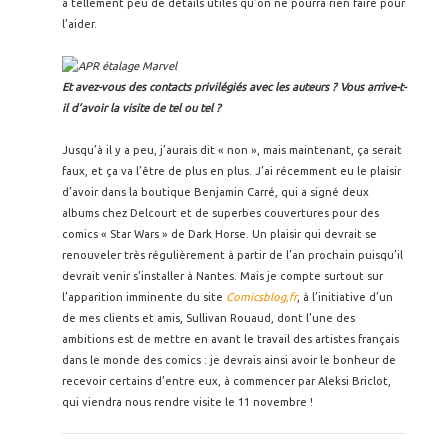
a tellement peu de détails utiles qu’on ne pourra rien faire pour
l’aider.
Et avez-vous des contacts privilégiés avec les auteurs ? Vous arrive-t-
il d’avoir la visite de tel ou tel ?
Jusqu’à il y a peu, j’aurais dit « non », mais maintenant, ça serait
faux, et ça va l’être de plus en plus. J’ai récemment eu le plaisir
d’avoir dans la boutique Benjamin Carré, qui a signé deux
albums chez Delcourt et de superbes couvertures pour des
comics « Star Wars » de Dark Horse. Un plaisir qui devrait se
renouveler très régulièrement à partir de l’an prochain puisqu’il
devrait venir s’installer à Nantes. Mais je compte surtout sur
l’apparition imminente du site
Comicsblog,fr
, à l’initiative d’un
de mes clients et amis, Sullivan Rouaud, dont l’une des
ambitions est de mettre en avant le travail des artistes français
dans le monde des comics : je devrais ainsi avoir le bonheur de
recevoir certains d’entre eux, à commencer par Aleksi Briclot,
qui viendra nous rendre visite le 11 novembre !