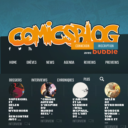
CONNEXION
INSCRIPTION
HOME
BRÈVES
NEWS
AGENDA
REVIEWS
PREVIEWS
PLUS
DOSSIERS
INTERVIEWS
CHRONIQUES
SUPERGIRL
"CHAQUE
L'AMOUR
HELEN
ET
AUTEUR
ET LA
DE
HELEN
S'INSPIRE
VERMINE
WYNDHORN
DE
DU
: WILL
ET
WYNDHORN
MONDE
MCPHAIL,
WONDER
:
RÉEL" :
OU L'ART
WOMAN :
RENCONTRE
...
DE ...
TOM
AVEC ...
KING ET
INTERVIEW
INTERVIEW
1
1
...
INTERVIEW
4
INTERVIEW
3