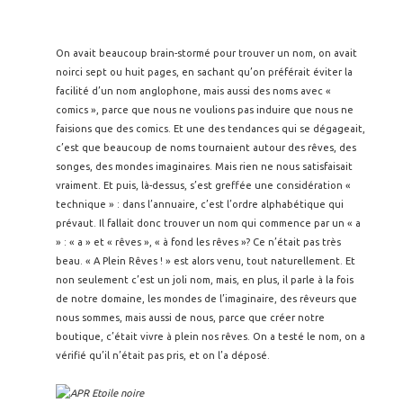
On avait beaucoup brain-stormé pour trouver un nom, on avait
noirci sept ou huit pages, en sachant qu’on préférait éviter la
facilité d’un nom anglophone, mais aussi des noms avec «
comics », parce que nous ne voulions pas induire que nous ne
faisions que des comics. Et une des tendances qui se dégageait,
c’est que beaucoup de noms tournaient autour des rêves, des
songes, des mondes imaginaires. Mais rien ne nous satisfaisait
vraiment. Et puis, là-dessus, s’est greffée une considération «
technique » : dans l’annuaire, c’est l’ordre alphabétique qui
prévaut. Il fallait donc trouver un nom qui commence par un « a
» : « a » et « rêves », « à fond les rêves »? Ce n’était pas très
beau. « A Plein Rêves ! » est alors venu, tout naturellement. Et
non seulement c’est un joli nom, mais, en plus, il parle à la fois
de notre domaine, les mondes de l’imaginaire, des rêveurs que
nous sommes, mais aussi de nous, parce que créer notre
boutique, c’était vivre à plein nos rêves. On a testé le nom, on a
vérifié qu’il n’était pas pris, et on l’a déposé.