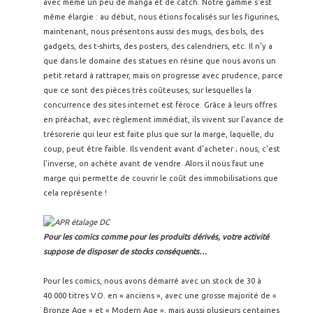
avec même un peu de manga et de catch. Notre gamme s'est
même élargie : au début, nous étions focalisés sur les figurines,
maintenant, nous présentons aussi des mugs, des bols, des
gadgets, des t-shirts, des posters, des calendriers, etc. Il n'y a
que dans le domaine des statues en résine que nous avons un
petit retard à rattraper, mais on progresse avec prudence, parce
que ce sont des pièces très coûteuses, sur lesquelles la
concurrence des sites internet est féroce. Grâce à leurs offres
en préachat, avec règlement immédiat, ils vivent sur l'avance de
trésorerie qui leur est faite plus que sur la marge, laquelle, du
coup, peut être faible. Ils vendent avant d'acheter ; nous, c'est
l'inverse, on achète avant de vendre. Alors il nous faut une
marge qui permette de couvrir le coût des immobilisations que
cela représente !
Pour les comics comme pour les produits dérivés, votre activité
suppose de disposer de stocks conséquents…
Pour les comics, nous avons démarré avec un stock de 30 à
40.000 titres V.O. en « anciens », avec une grosse majorité de «
Bronze Age » et « Modern Age », mais aussi plusieurs centaines