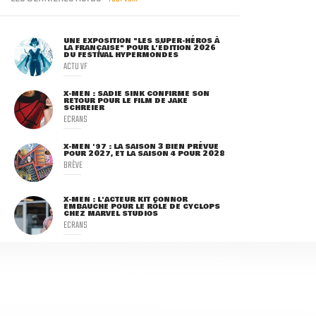
UNE EXPOSITION "LES SUPER-HÉROS À
LA FRANÇAISE" POUR L'ÉDITION 2026
DU FESTIVAL HYPERMONDES
ACTU VF
X-MEN : SADIE SINK CONFIRME SON
RETOUR POUR LE FILM DE JAKE
SCHREIER
ECRANS
X-MEN '97 : LA SAISON 3 BIEN PRÉVUE
POUR 2027, ET LA SAISON 4 POUR 2028
BRÈVE
X-MEN : L'ACTEUR KIT CONNOR
EMBAUCHÉ POUR LE RÔLE DE CYCLOPS
CHEZ MARVEL STUDIOS
ECRANS