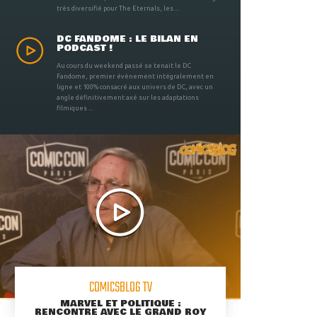
très diversifié pour The Eternals, les ...
DC FANDOME : LE BILAN EN
PODCAST !
Au cours du weekend passé se tenait le DC
Fandome, premier évènement intégralement en
ligne et 100% consacré aux univers de DC, avec un
angle définitivement axé sur les adaptations
filmiques ...
COMICSBLOG TV
MARVEL ET POLITIQUE :
RENCONTRE AVEC LE GRAND ROY