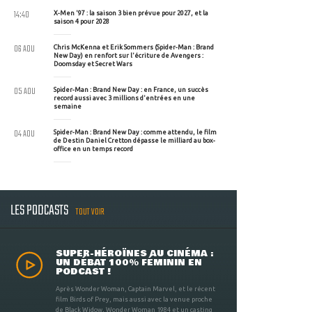
14:40
X-Men '97 : la saison 3 bien prévue pour 2027, et la
saison 4 pour 2028
06 AOU
Chris McKenna et Erik Sommers (Spider-Man : Brand
New Day) en renfort sur l'écriture de Avengers :
Doomsday et Secret Wars
05 AOU
Spider-Man : Brand New Day : en France, un succès
record aussi avec 3 millions d'entrées en une
semaine
04 AOU
Spider-Man : Brand New Day : comme attendu, le film
de Destin Daniel Cretton dépasse le milliard au box-
office en un temps record
LES PODCASTS
TOUT VOIR
SUPER-HÉROÏNES AU CINÉMA :
UN DÉBAT 100% FÉMININ EN
PODCAST !
Après Wonder Woman, Captain Marvel, et le récent
film Birds of Prey, mais aussi avec la venue proche
de Black Widow, Wonder Woman 1984 et un casting