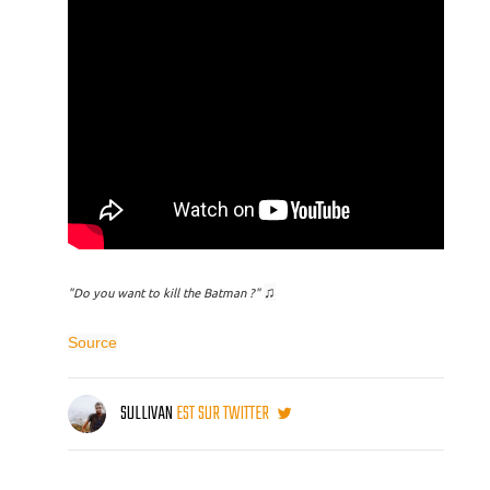
♫
"Do you want to kill the Batman ?"
Source
SULLIVAN
EST SUR TWITTER