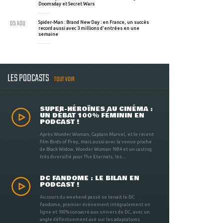
Doomsday et Secret Wars
05 AOU
Spider-Man : Brand New Day : en France, un succès
record aussi avec 3 millions d'entrées en une
semaine
LES PODCASTS
TOUT VOIR
SUPER-HÉROÏNES AU CINÉMA :
UN DÉBAT 100% FÉMININ EN
PODCAST !
Après Wonder Woman, Captain Marvel, et le récent
film Birds of Prey, mais aussi avec la venue proche
de Black Widow, Wonder Woman 1984 et un casting
très diversifié pour The Eternals, les ...
DC FANDOME : LE BILAN EN
PODCAST !
Au cours du weekend passé se tenait le DC
Fandome, premier évènement intégralement en
ligne et 100% consacré aux univers de DC, avec un
angle définitivement axé sur les adaptations