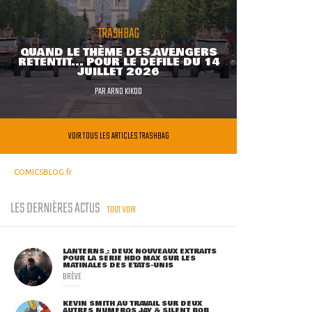
TRASHBAG
QUAND LE THÈME DES AVENGERS
RETENTIT... POUR LE DÉFILÉ DU 14
JUILLET 2026
PAR
ARNO KIKOO
VOIR TOUS LES ARTICLES TRASHBAG
COMICSBLOG.fr
LES DERNIÈRES ACTUS
TOUT VOIR
LANTERNS : DEUX NOUVEAUX EXTRAITS
POUR LA SÉRIE HBO MAX SUR LES
MATINALES DES ETATS-UNIS
BRÈVE
KEVIN SMITH AU TRAVAIL SUR DEUX
AUTRES NUMÉROS JAY & SILENT BOB