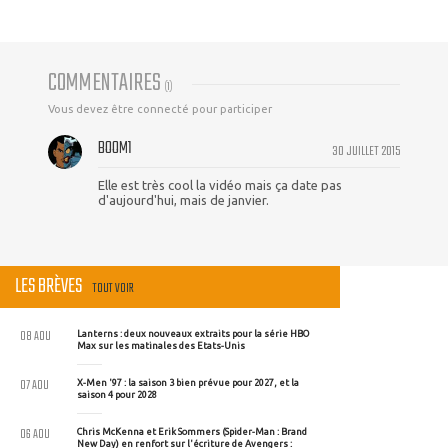
COMMENTAIRES
(
1
)
Vous devez être connecté pour participer
BOOM1
30 JUILLET 2015
Elle est très cool la vidéo mais ça date pas
d'aujourd'hui, mais de janvier.
LES BRÈVES
TOUT VOIR
08 AOU
Lanterns : deux nouveaux extraits pour la série HBO
Max sur les matinales des Etats-Unis
07 AOU
X-Men '97 : la saison 3 bien prévue pour 2027, et la
saison 4 pour 2028
06 AOU
Chris McKenna et Erik Sommers (Spider-Man : Brand
New Day) en renfort sur l'écriture de Avengers :