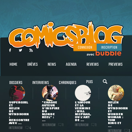
CONNEXION
INSCRIPTION
HOME
BRÈVES
NEWS
AGENDA
REVIEWS
PREVIEWS
PLUS
DOSSIERS
INTERVIEWS
CHRONIQUES
SUPERGIRL
"CHAQUE
L'AMOUR
HELEN
ET
AUTEUR
ET LA
DE
HELEN
S'INSPIRE
VERMINE
WYNDHORN
DE
DU
: WILL
ET
WYNDHORN
MONDE
MCPHAIL,
WONDER
:
RÉEL" :
OU L'ART
WOMAN :
RENCONTRE
...
DE ...
TOM
AVEC ...
KING ET
INTERVIEW
INTERVIEW
1
1
...
INTERVIEW
4
INTERVIEW
3