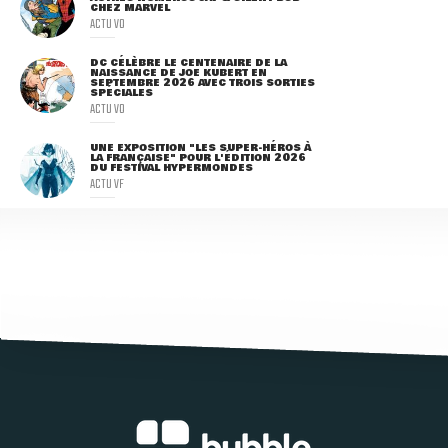
CHEZ MARVEL
ACTU VO
DC CÉLÈBRE LE CENTENAIRE DE LA
NAISSANCE DE JOE KUBERT EN
SEPTEMBRE 2026 AVEC TROIS SORTIES
SPÉCIALES
ACTU VO
UNE EXPOSITION "LES SUPER-HÉROS À
LA FRANÇAISE" POUR L'ÉDITION 2026
DU FESTIVAL HYPERMONDES
ACTU VF