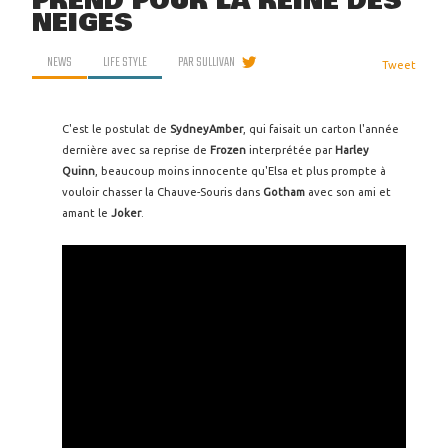
PREND POUR LA REINE DES
NEIGES
NEWS
LIFE STYLE
PAR
SULLIVAN
Tweet
C'est le postulat de
SydneyAmber
, qui faisait un carton l'année
dernière avec sa reprise de
Frozen
interprétée par
Harley
Quinn
, beaucoup moins innocente qu'Elsa et plus prompte à
vouloir chasser la Chauve-Souris dans
Gotham
avec son ami et
amant le
Joker
.