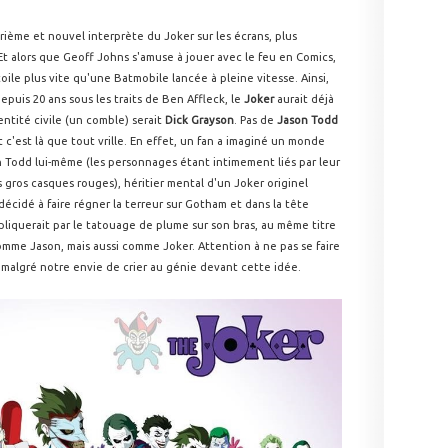
rième et nouvel interprète du Joker sur les écrans, plus
 Et alors que Geoff Johns s'amuse à jouer avec le feu en Comics,
toile plus vite qu'une Batmobile lancée à pleine vitesse. Ainsi,
puis 20 ans sous les traits de Ben Affleck, le
Joker
aurait déjà
entité civile (un comble) serait
Dick Grayson
. Pas de
Jason Todd
 c'est là que tout vrille. En effet, un fan a imaginé un monde
on Todd lui-même (les personnages étant intimement liés par leur
 gros casques rouges), héritier mental d'un Joker originel
écidé à faire régner la terreur sur Gotham et dans la tête
xpliquerait par le tatouage de plume sur son bras, au même titre
comme Jason, mais aussi comme Joker. Attention à ne pas se faire
malgré notre envie de crier au génie devant cette idée.