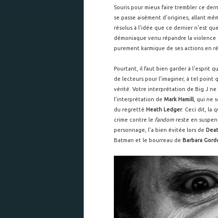
Souris pour mieux faire trembler ce der
se passe aisément d'origines, allant mêm
résolus à l'idée que ce dernier n'est qu
démoniaque venu répandre la violence et 
purement karmique de ses actions en r
Pourtant, il faut bien garder à l'esprit 
de lecteurs pour l'imaginer, à tel point 
vérité. Votre interprétation de Big J n
l'interprétation de
Mark Hamill
, qui ne 
du regretté
Heath Ledger
. Ceci dit, la
crime contre le
fandom
reste en suspens
personnage, l'a bien évitée lors de
Deat
Batman et le bourreau de
Barbara Gord