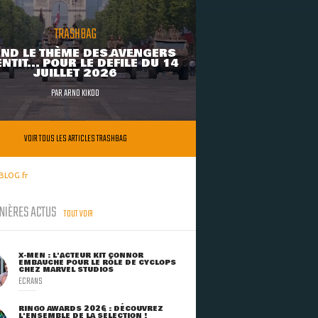
TRASHBAG
ND LE THÈME DES AVENGERS
NTIT... POUR LE DÉFILÉ DU 14
JUILLET 2026
PAR
ARNO KIKOO
VOIR TOUS LES ARTICLES TRASHBAG
BLOG.fr
NIÈRES ACTUS
TOUT VOIR
X-MEN : L'ACTEUR KIT CONNOR
EMBAUCHÉ POUR LE RÔLE DE CYCLOPS
CHEZ MARVEL STUDIOS
ECRANS
RINGO AWARDS 2026 : DÉCOUVREZ
L'ENSEMBLE DE LA SÉLECTION !