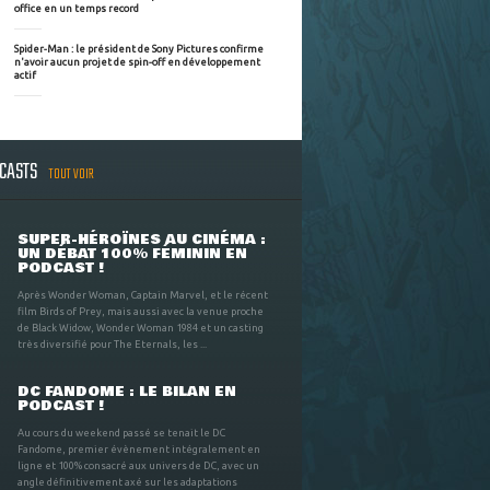
office en un temps record
Spider-Man : le président de Sony Pictures confirme
n'avoir aucun projet de spin-off en développement
actif
DCASTS
TOUT VOIR
SUPER-HÉROÏNES AU CINÉMA :
UN DÉBAT 100% FÉMININ EN
PODCAST !
Après Wonder Woman, Captain Marvel, et le récent
film Birds of Prey, mais aussi avec la venue proche
de Black Widow, Wonder Woman 1984 et un casting
très diversifié pour The Eternals, les ...
DC FANDOME : LE BILAN EN
PODCAST !
Au cours du weekend passé se tenait le DC
Fandome, premier évènement intégralement en
ligne et 100% consacré aux univers de DC, avec un
angle définitivement axé sur les adaptations