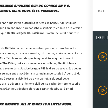
UELQUES SPOILERS SUR DC COMICS EN V.O.
CHANT, MAIS VOUS ÊTES PRÉVENUS.
04 AOU
ntent pour savoir si
Jared Leto
sera à la hauteur de ses trois
ue l'on annonce psychopathe à souhait (bien loin de la version
tique
Heath Ledger
),
DC Comics
nous offre de la folie sur tous
LES PO
s de
Batman
fait son énième retour pour une dernière virée
leur ennemi, en comics ensuite, où une page très importante de
. En effet, bien loin des polémiques stériles qui entourent
de
The Killing Joke
en couverture ou ailleurs,
Geoff Johns
a
ne, devenu dans
Justice League #42
le dieu du savoir. Et quelles
re au moment d'accéder à la connaissance totale ? L'identité du
sert à tester la viabilité du divin trône), mais aussi celle
rand adversaire : le nom civil qui se cache derrière le sourire
possible
" nous déclare alors un Batman désabusé, à priori
E GRAVITY. ALL IT TAKES IS A LITTLE PUSH.