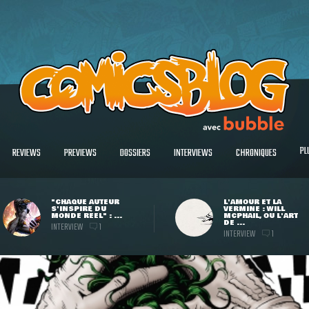
PL
REVIEWS
PREVIEWS
DOSSIERS
INTERVIEWS
CHRONIQUES
"CHAQUE AUTEUR
L'AMOUR ET LA
S'INSPIRE DU
VERMINE : WILL
MONDE RÉEL" : ...
MCPHAIL, OU L'ART
DE ...
INTERVIEW
1
INTERVIEW
1