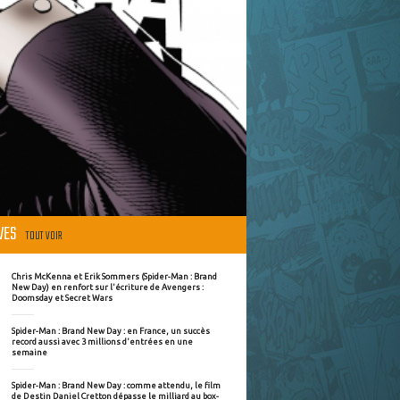
ÈVES
TOUT VOIR
Chris McKenna et Erik Sommers (Spider-Man : Brand
New Day) en renfort sur l'écriture de Avengers :
Doomsday et Secret Wars
Spider-Man : Brand New Day : en France, un succès
record aussi avec 3 millions d'entrées en une
semaine
Spider-Man : Brand New Day : comme attendu, le film
de Destin Daniel Cretton dépasse le milliard au box-