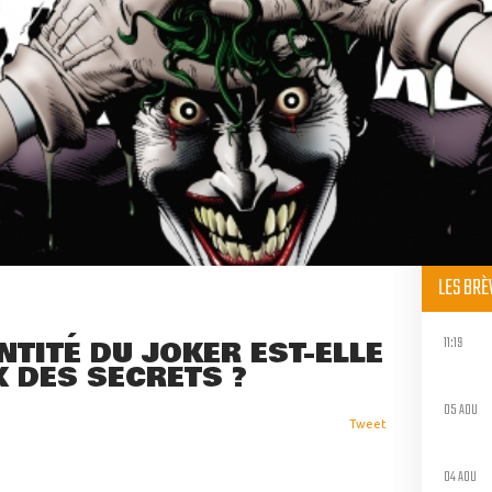
LES BR
11:19
ENTITÉ DU JOKER EST-ELLE
X DES SECRETS ?
05 AOU
Tweet
04 AOU