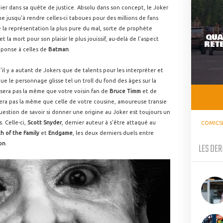
nier dans sa quête de justice. Absolu dans son concept, le Joker
e jusqu'à rendre celles-ci taboues pour des millions de fans
e la représentation la plus pure du mal, sorte de prophète
QUA
la mort pour son plaisir le plus jouissif, au-delà de l'aspect
RETE
éponse à celles de
Batman
.
qu'il y a autant de Jokers que de talents pour les interpréter et
que le personnage glisse tel un troll du fond des âges sur la
e sera pas la même que votre voisin fan de
Bruce Timm
et de
sera pas la même que celle de votre cousine, amoureuse transie
 question de savoir si donner une origine au Joker est toujours un
. Celle-ci,
Scott Snyder
, dernier auteur à s'être attaqué au
COMICS
h of the Family
et
Endgame
, les deux derniers duels entre
on
.
LES DER