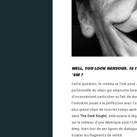
WELL, YOU LOOK NERVOUS. IS 
'EM ?
Cette question, le cinéma se l'est posé 
personnelle du vilain qui emprunte be
d'inconvénient particulier au fait de don
l'industrie jouait à la perfection avec 
plus grand vilain de tous les temps aprè
dans
The Dark Knight
, embrassera la l
sur le tableau d'une Amérique post-11/9
Army, bien loin de ses lignes de dialog
éclater les fragments de vérité.