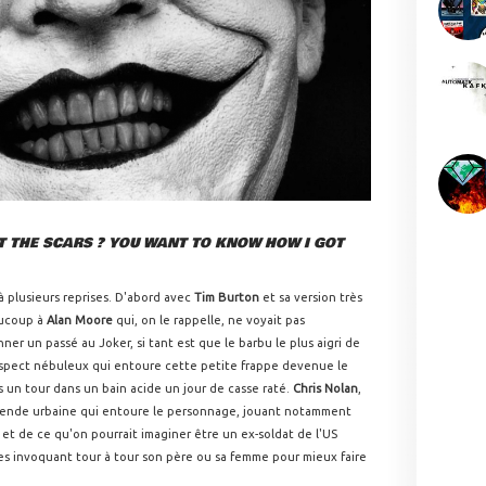
IT THE SCARS ? YOU WANT TO KNOW HOW I GOT
à plusieurs reprises. D'abord avec
Tim Burton
et sa version très
aucoup à
Alan Moore
qui, on le rappelle, ne voyait pas
ner un passé au Joker, si tant est que le barbu le plus aigri de
l'aspect nébuleux qui entoure cette petite frappe devenue le
s un tour dans un bain acide un jour de casse raté.
Chris Nolan
,
égende urbaine qui entoure le personnage, jouant notamment
 et de ce qu'on pourrait imaginer être un ex-soldat de l'US
ues invoquant tour à tour son père ou sa femme pour mieux faire