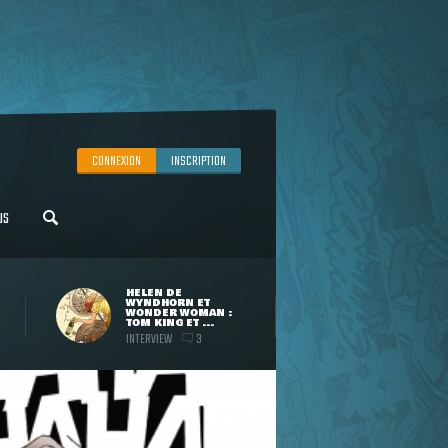
CONNEXION
INSCRIPTION
US
HELEN DE
WYNDHORN ET
WONDER WOMAN :
TOM KING ET ...
INTERVIEW
3