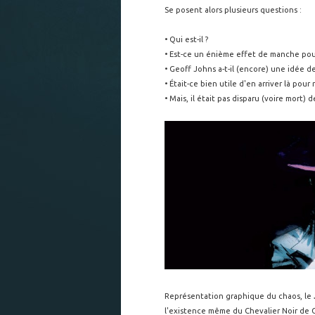
Se posent alors plusieurs questions :
• Qui est-il ?
• Est-ce un énième effet de manche pour
• Geoff Johns a-t-il (encore) une idée de
• Était-ce bien utile d'en arriver là pour
• Mais, il était pas disparu (voire mort) 
Représentation graphique du chaos, le
l'existence même du Chevalier Noir de 