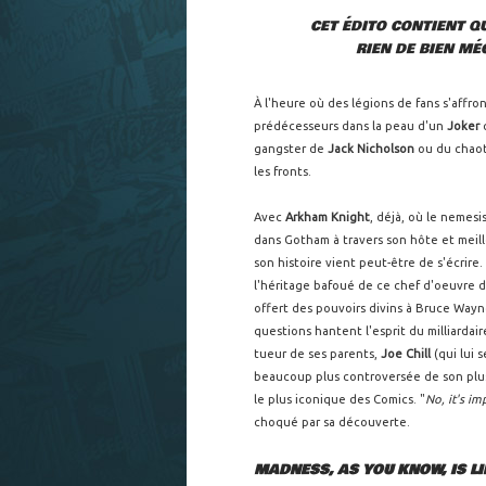
CET ÉDITO CONTIENT Q
RIEN DE BIEN MÉ
À l'heure où des légions de fans s'affro
prédécesseurs dans la peau d'un
Joker
q
gangster de
Jack Nicholson
ou du chao
les fronts.
Avec
Arkham Knight
, déjà, où le nemesi
dans Gotham à travers son hôte et meil
son histoire vient peut-être de s'écrire
l'héritage bafoué de ce chef d'oeuvre 
offert des pouvoirs divins à Bruce Way
questions hantent l'esprit du milliardai
tueur de ses parents,
Joe Chill
(qui lui 
beaucoup plus controversée de son plus g
le plus iconique des Comics. "
No, it's im
choqué par sa découverte.
MADNESS, AS YOU KNOW, IS LIK