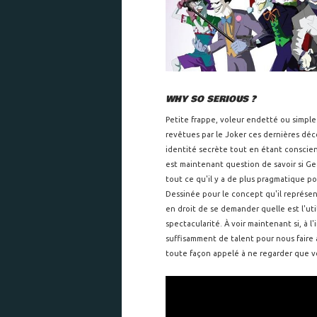
WHY SO SERIOUS ?
Petite frappe, voleur endetté ou simple 
revêtues par le Joker ces dernières déce
identité secrète tout en étant conscie
est maintenant question de savoir si Ge
tout ce qu'il y a de plus pragmatique 
Dessinée pour le concept qu'il représen
en droit de se demander quelle est l'uti
spectacularité. À voir maintenant si, à l
suffisamment de talent pour nous faire 
toute façon appelé à ne regarder que ve