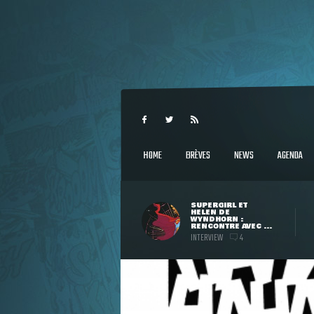
HOME
BRÈVES
NEWS
AGENDA
SUPERGIRL ET
HELEN DE
WYNDHORN :
RENCONTRE AVEC ...
INTERVIEW
4