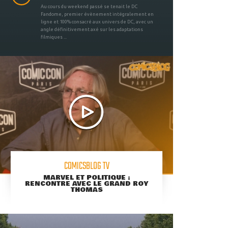
Au cours du weekend passé se tenait le DC
Fandome, premier évènement intégralement en
ligne et 100% consacré aux univers de DC, avec un
angle définitivement axé sur les adaptations
filmiques ...
COMICSBLOG TV
MARVEL ET POLITIQUE :
RENCONTRE AVEC LE GRAND ROY
THOMAS