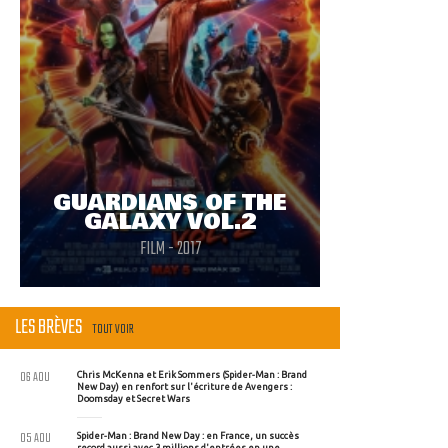
GUARDIANS OF THE
GALAXY VOL.2
FILM - 2017
LES BRÈVES
TOUT VOIR
06 AOU
Chris McKenna et Erik Sommers (Spider-Man : Brand
New Day) en renfort sur l'écriture de Avengers :
Doomsday et Secret Wars
05 AOU
Spider-Man : Brand New Day : en France, un succès
record aussi avec 3 millions d'entrées en une