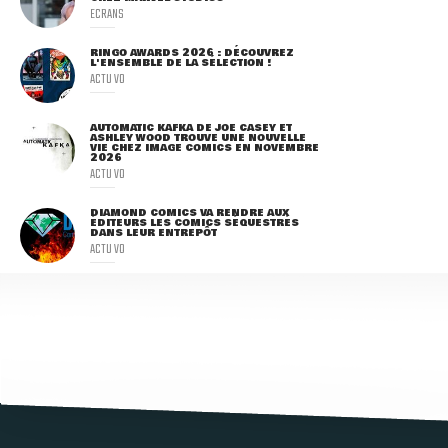
ECRANS
RINGO AWARDS 2026 : DÉCOUVREZ
L'ENSEMBLE DE LA SÉLECTION !
ACTU VO
AUTOMATIC KAFKA DE JOE CASEY ET
ASHLEY WOOD TROUVE UNE NOUVELLE
VIE CHEZ IMAGE COMICS EN NOVEMBRE
2026
ACTU VO
DIAMOND COMICS VA RENDRE AUX
ÉDITEURS LES COMICS SÉQUESTRÉS
DANS LEUR ENTREPÔT
ACTU VO