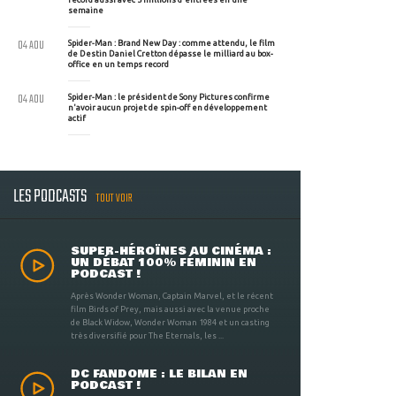
semaine
04 AOU
Spider-Man : Brand New Day : comme attendu, le film
de Destin Daniel Cretton dépasse le milliard au box-
office en un temps record
04 AOU
Spider-Man : le président de Sony Pictures confirme
n'avoir aucun projet de spin-off en développement
actif
LES PODCASTS
TOUT VOIR
SUPER-HÉROÏNES AU CINÉMA :
UN DÉBAT 100% FÉMININ EN
PODCAST !
Après Wonder Woman, Captain Marvel, et le récent
film Birds of Prey, mais aussi avec la venue proche
de Black Widow, Wonder Woman 1984 et un casting
très diversifié pour The Eternals, les ...
DC FANDOME : LE BILAN EN
PODCAST !