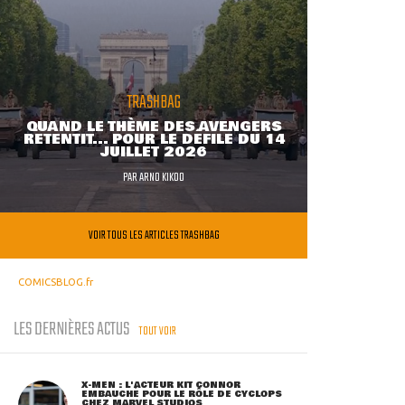
TRASHBAG
QUAND LE THÈME DES AVENGERS
RETENTIT... POUR LE DÉFILÉ DU 14
JUILLET 2026
PAR
ARNO KIKOO
VOIR TOUS LES ARTICLES TRASHBAG
COMICSBLOG.fr
LES DERNIÈRES ACTUS
TOUT VOIR
X-MEN : L'ACTEUR KIT CONNOR
EMBAUCHÉ POUR LE RÔLE DE CYCLOPS
CHEZ MARVEL STUDIOS