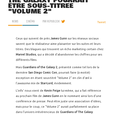
THE GALAXY POURRAIT
ÊTRE SOUS-TITRÉE
"VOLUME 2"
NEWS
CINÉMA
PAR
REPUBL33K
Tweet
Ceux qui suivent de près
James Gunn
sur les réseaux sociaux
savent que le réalisateur aime plaisanter sur les suites et leurs
titres. Des blagues qui trouvent un écho marketing certain chez
Marvel Studios
, qui a décidé d'abandonner les chiffres pour ses
différents films.
Mais
Guardians of the Galaxy 2
, présenté comme tel lors de la
dernière
San Diego Comic Con
, pourrait faire (à moitié)
exception en étant sous-titré "Volume 2" en clin d'œil à
l'
awesome mix
de
Star-Lord
, évidemment.
L'info' nous vient de
Kevin Feige
lui-même, qui a fait référence
au prochain film de
James Gunn
en le nommant ainsi lors d'une
conférence de presse. Peut-être juste une association d'idées,
mais pour le coup, ce "Volume 2" aurait parfaitement sa place
dans l'univers irrévérencieux de
Guardians of The Galaxy
.