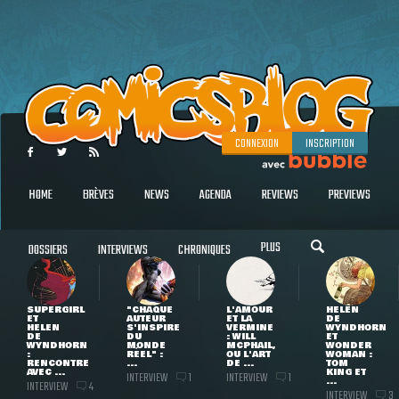
CONNEXION
INSCRIPTION
HOME
BRÈVES
NEWS
AGENDA
REVIEWS
PREVIEWS
PLUS
DOSSIERS
INTERVIEWS
CHRONIQUES
SUPERGIRL
"CHAQUE
L'AMOUR
HELEN
ET
AUTEUR
ET LA
DE
HELEN
S'INSPIRE
VERMINE
WYNDHORN
DE
DU
: WILL
ET
WYNDHORN
MONDE
MCPHAIL,
WONDER
:
RÉEL" :
OU L'ART
WOMAN :
RENCONTRE
...
DE ...
TOM
AVEC ...
KING ET
INTERVIEW
INTERVIEW
1
1
...
INTERVIEW
4
INTERVIEW
3