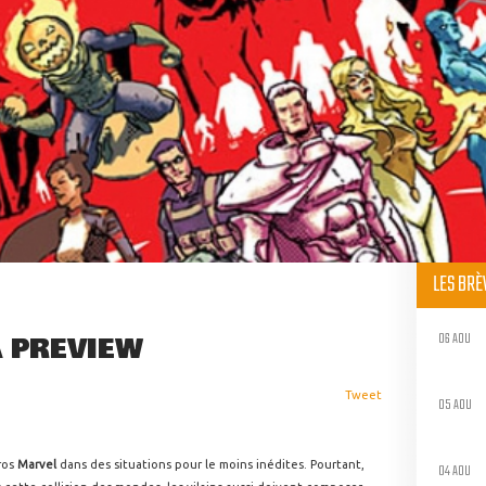
LES BR
06 AOU
A PREVIEW
Tweet
05 AOU
ros
Marvel
dans des situations pour le moins inédites. Pourtant,
04 AOU