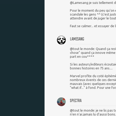
@Lamesang je suis tellement d'
Pour le moment du peu qu'on en 
scandale les gens ^^ (c'est jus
attendre avant de juger le tout
Faut se calmer... et essayer de
LAMESANG
@tout le monde: Quand ça reste
chose" quand ça innove même 
part en cou****
Si les auteurs/editeurs écouta
bonnes histoires en 75 ans....
Marvel profite du coté éphémè
nombreux évents de ces dernière
mauvais (avec quelques exceptio
"what if..." à fond. Pour une foi
SPECTRA
@tout le monde: je ne lis pas to
n'en n'ai jamais lu d'aussi bon