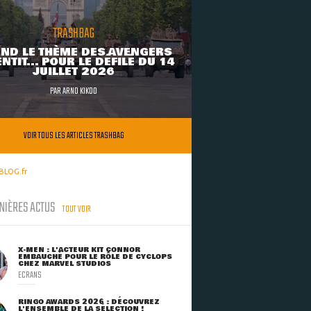
TRASHBAG
ND LE THÈME DES AVENGERS
NTIT... POUR LE DÉFILÉ DU 14
JUILLET 2026
PAR
ARNO KIKOO
VOIR TOUS LES ARTICLES TRASHBAG
BLOG.fr
NIÈRES ACTUS
TOUT VOIR
X-MEN : L'ACTEUR KIT CONNOR
EMBAUCHÉ POUR LE RÔLE DE CYCLOPS
CHEZ MARVEL STUDIOS
ECRANS
RINGO AWARDS 2026 : DÉCOUVREZ
L'ENSEMBLE DE LA SÉLECTION !