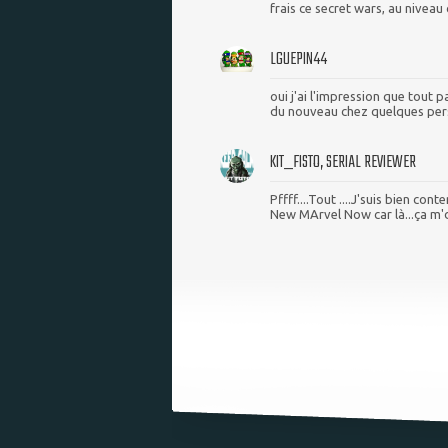
frais ce secret wars, au niveau
LGUEPIN44
oui j'ai l'impression que tout 
du nouveau chez quelques pers
KIT_FISTO, SERIAL REVIEWER
Pffff....Tout ....J'suis bien co
New MArvel Now car là...ça m'di