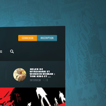
CONNEXION
INSCRIPTION
US
HELEN DE
WYNDHORN ET
WONDER WOMAN :
TOM KING ET ...
INTERVIEW
3