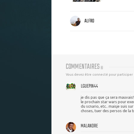
ALFRO
COMMENTAIRES
(
6
)
Vous devez être connecté pour participer
LGUEPIN44
je dis pas que ça sera mauvais!
le prochain star wars pour exem
du scnario, etc.. maisje suis s
choses, tuer des persos de la tri
MALANDRE