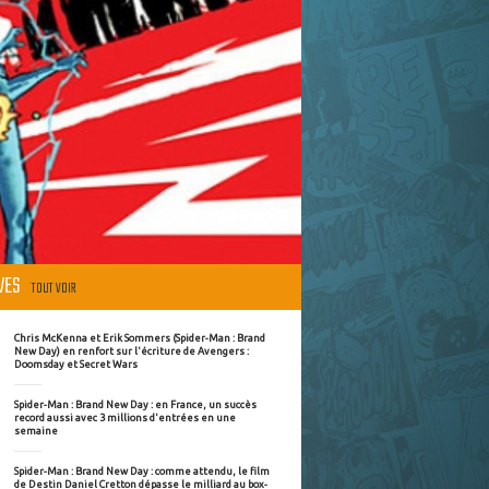
ÈVES
TOUT VOIR
Chris McKenna et Erik Sommers (Spider-Man : Brand
New Day) en renfort sur l'écriture de Avengers :
Doomsday et Secret Wars
Spider-Man : Brand New Day : en France, un succès
record aussi avec 3 millions d'entrées en une
semaine
Spider-Man : Brand New Day : comme attendu, le film
de Destin Daniel Cretton dépasse le milliard au box-