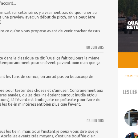
accord...
sait sur cette série, y'a vraiment pas de quoi crier au
te une preview avec un début de pitch, on va peut être
)
QUA
RETE
 lire ce qu'on vous propose avant de venir cracher dessus.
06 JUIN 2015
 dans le classique ça dit "Ouai ça fait toujours la même
temporairement pour un évent ça vient ouin ouin que ça
COMICS
ient les fans de comics, on aurait pas eu beaucoup de
LES DER
re pour tester des choses et s'amuser. Contrairement aux
s années, ou les ties-ins étaient surtout inutile et/ou
ns), là l'évent est limite juste un prétexte pour faire du
s les tie-in m'intéressent bien plus que l'évent.
05 JUIN 2015
us les tie in, mais pour l'instant je peux vous dire que je
s. Après les events très moyens, c'est une bouffée d'air