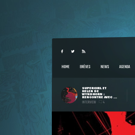
HOME
BRÈVES
NEWS
AGENDA
SUPERGIRL ET
HELEN DE
WYNDHORN :
RENCONTRE AVEC ...
INTERVIEW
4