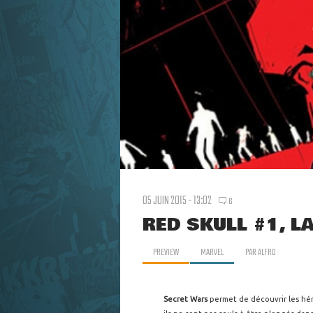
05 JUIN 2015 - 13:02
6
RED SKULL #1, L
PREVIEW
MARVEL
PAR
ALFRO
Secret Wars
permet de découvrir les hé