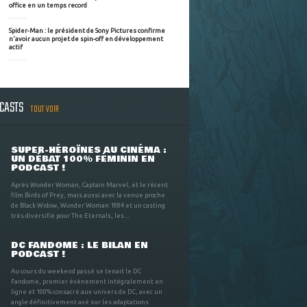
office en un temps record
Spider-Man : le président de Sony Pictures confirme
n'avoir aucun projet de spin-off en développement
actif
DCASTS
TOUT VOIR
SUPER-HÉROÏNES AU CINÉMA :
UN DÉBAT 100% FÉMININ EN
PODCAST !
Après Wonder Woman, Captain Marvel, et le récent
film Birds of Prey, mais aussi avec la venue proche
de Black Widow, Wonder Woman 1984 et un casting
très diversifié pour The Eternals, les ...
DC FANDOME : LE BILAN EN
PODCAST !
Au cours du weekend passé se tenait le DC
Fandome, premier évènement intégralement en
ligne et 100% consacré aux univers de DC, avec un
angle définitivement axé sur les adaptations