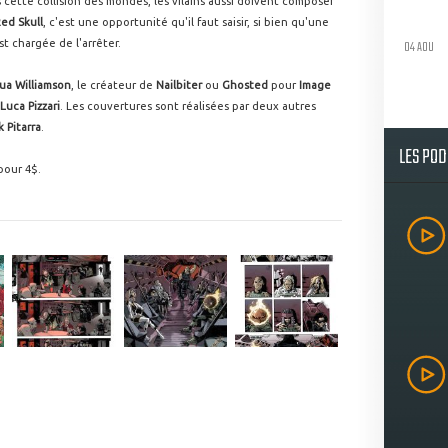
s cette collision des mondes, les vilains aussi doivent composer
ed Skull
, c'est une opportunité qu'il faut saisir, si bien qu'une
04 AOU
t chargée de l'arrêter.
ua Williamson
, le créateur de
Nailbiter
ou
Ghosted
pour
Image
Luca Pizzari
. Les couvertures sont réalisées par deux autres
k Pitarra
.
LES PO
 pour 4$.