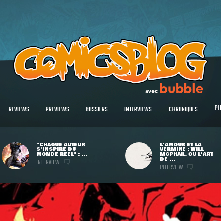
PL
REVIEWS
PREVIEWS
DOSSIERS
INTERVIEWS
CHRONIQUES
"CHAQUE AUTEUR
L'AMOUR ET LA
S'INSPIRE DU
VERMINE : WILL
MONDE RÉEL" : ...
MCPHAIL, OU L'ART
DE ...
INTERVIEW
1
INTERVIEW
1