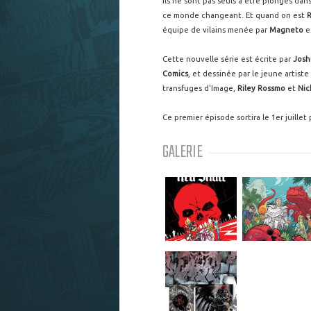
ils ne sont pas seuls à être plongés dan
ce monde changeant. Et quand on est
R
équipe de vilains menée par
Magneto
es
Cette nouvelle série est écrite par
Josh
Comics
, et dessinée par le jeune artiste
transfuges d'Image,
Riley Rossmo
et
Nic
Ce premier épisode sortira le 1er juillet
GALERIE