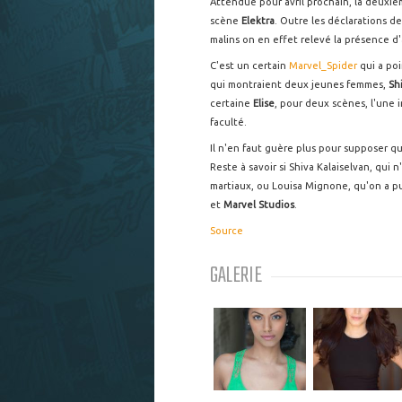
Attendue pour avril prochain, la deuxi
scène
Elektra
. Outre les déclarations d
malins on en effet relevé la présence d'
C'est un certain
Marvel_Spider
qui a poi
qui montraient deux jeunes femmes,
Sh
certaine
Elise
, pour deux scènes, l'une
faculté.
Il n'en faut guère plus pour supposer qu
Reste à savoir si Shiva Kalaiselvan, qui n
martiaux, ou Louisa Mignone, qu'on a p
et
Marvel Studios
.
Source
GALERIE