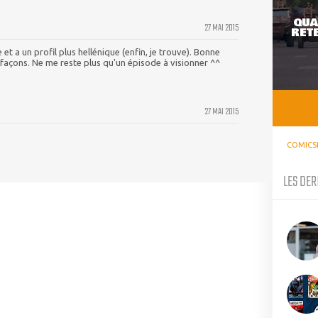
QUA
27 MAI 2015
RETE
et a un profil plus hellénique (enfin, je trouve). Bonne
 façons. Ne me reste plus qu'un épisode à visionner ^^
27 MAI 2015
COMICS
LES DER