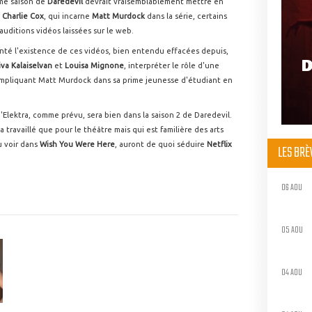
ème saison de
Daredevil
devrait vraisemblablement mettre en
e
Charlie Cox
, qui incarne
Matt Murdock
dans la série, certains
auditions vidéos laissées sur le web.
nté l'existence de ces vidéos, bien entendu effacées depuis,
D
iva Kalaiselvan
et
Louisa Mignone
, interpréter le rôle d'une
 impliquant Matt Murdock dans sa prime jeunesse d'étudiant en
'Elektra, comme prévu, sera bien dans la saison 2 de Daredevil.
'a travaillé que pour le théâtre mais qui est familière des arts
u voir dans
Wish You Were Here
, auront de quoi séduire
Netflix
LES BR
06 AOU
05 AOU
04 AOU