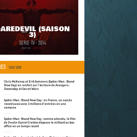
AREDEVIL (SAISON
3)
SERIE-TV - 2014
ÈVES
TOUT VOIR
Chris McKenna et Erik Sommers (Spider-Man : Brand
New Day) en renfort sur l'écriture de Avengers :
Doomsday et Secret Wars
Spider-Man : Brand New Day : en France, un succès
record aussi avec 3 millions d'entrées en une
semaine
Spider-Man : Brand New Day : comme attendu, le film
de Destin Daniel Cretton dépasse le milliard au box-
office en un temps record