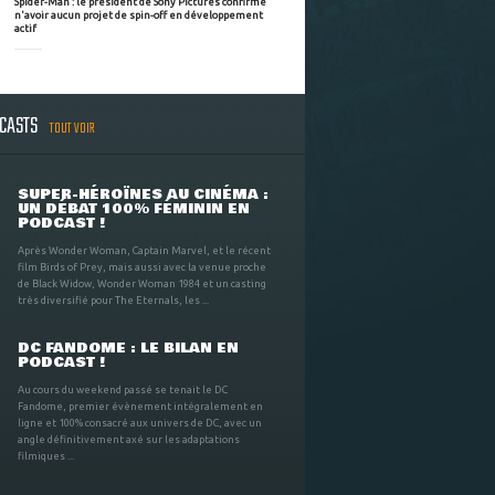
Spider-Man : le président de Sony Pictures confirme
n'avoir aucun projet de spin-off en développement
actif
DCASTS
TOUT VOIR
SUPER-HÉROÏNES AU CINÉMA :
UN DÉBAT 100% FÉMININ EN
PODCAST !
Après Wonder Woman, Captain Marvel, et le récent
film Birds of Prey, mais aussi avec la venue proche
de Black Widow, Wonder Woman 1984 et un casting
très diversifié pour The Eternals, les ...
DC FANDOME : LE BILAN EN
PODCAST !
Au cours du weekend passé se tenait le DC
Fandome, premier évènement intégralement en
ligne et 100% consacré aux univers de DC, avec un
angle définitivement axé sur les adaptations
filmiques ...