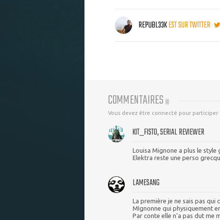
REPUBL33K
EST SUR TWITTER
COMMENTAIRES
(
8
)
Vous devez être connecté pour participer
KIT_FISTO, SERIAL REVIEWER
Louisa Mignone a plus le style
Elektra reste une perso grecqu
LAMESANG
La première je ne sais pas qui c
MIgnonne qui physiquement en t
Par conte elle n'a pas dut me