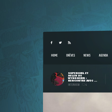
HOME
BRÈVES
NEWS
AGENDA
SUPERGIRL ET
HELEN DE
WYNDHORN :
RENCONTRE AVEC ...
INTERVIEW
4