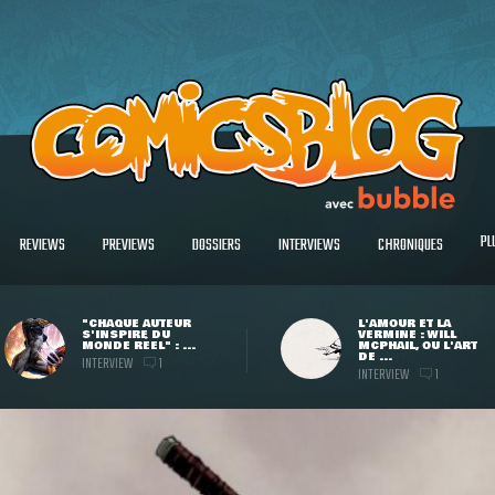
PL
REVIEWS
PREVIEWS
DOSSIERS
INTERVIEWS
CHRONIQUES
"CHAQUE AUTEUR
L'AMOUR ET LA
S'INSPIRE DU
VERMINE : WILL
MONDE RÉEL" : ...
MCPHAIL, OU L'ART
DE ...
INTERVIEW
1
INTERVIEW
1