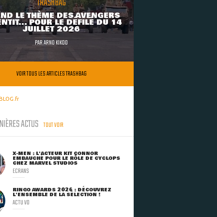
TRASHBAG
ND LE THÈME DES AVENGERS
NTIT... POUR LE DÉFILÉ DU 14
JUILLET 2026
PAR
ARNO KIKOO
VOIR TOUS LES ARTICLES TRASHBAG
BLOG.fr
NIÈRES ACTUS
TOUT VOIR
X-MEN : L'ACTEUR KIT CONNOR
EMBAUCHÉ POUR LE RÔLE DE CYCLOPS
CHEZ MARVEL STUDIOS
ECRANS
RINGO AWARDS 2026 : DÉCOUVREZ
L'ENSEMBLE DE LA SÉLECTION !
ACTU VO