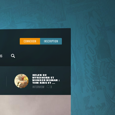
CONNEXION
INSCRIPTION
US
HELEN DE
WYNDHORN ET
WONDER WOMAN :
TOM KING ET ...
INTERVIEW
3