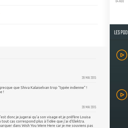
04 AOU
LES PO
28 MAI 2015
 grecque que Shiva Kalaiselvan trop "typée indienne" !
e !
28 MAI 2015
'est donc je jugerai qu'a son visage et je préfère Louisa
out cas correspond plus à l'idée que j'ai d'Elektra.
 marquer dans Wish You Were Here car je me souviens pas