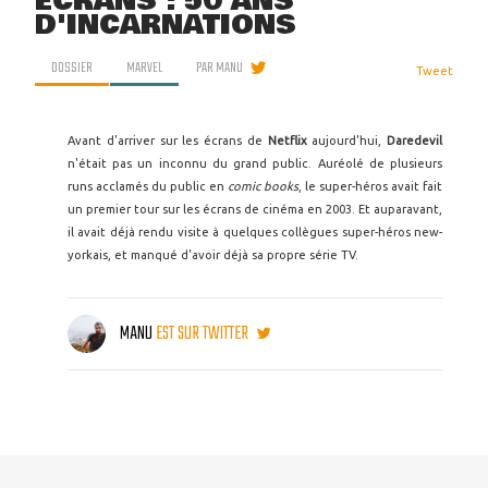
ÉCRANS : 50 ANS
D'INCARNATIONS
DOSSIER
MARVEL
PAR
MANU
Tweet
Avant d'arriver sur les écrans de
Netflix
aujourd'hui,
Daredevil
n'était pas un inconnu du grand public. Auréolé de plusieurs
runs acclamés du public en
comic books
, le super-héros avait fait
un premier tour sur les écrans de cinéma en 2003. Et auparavant,
il avait déjà rendu visite à quelques collègues super-héros new-
yorkais, et manqué d'avoir déjà sa propre série TV.
MANU
EST SUR TWITTER