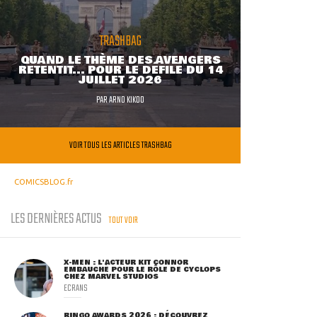
TRASHBAG
QUAND LE THÈME DES AVENGERS
RETENTIT... POUR LE DÉFILÉ DU 14
JUILLET 2026
PAR
ARNO KIKOO
VOIR TOUS LES ARTICLES TRASHBAG
COMICSBLOG.fr
LES DERNIÈRES ACTUS
TOUT VOIR
X-MEN : L'ACTEUR KIT CONNOR
EMBAUCHÉ POUR LE RÔLE DE CYCLOPS
CHEZ MARVEL STUDIOS
ECRANS
RINGO AWARDS 2026 : DÉCOUVREZ