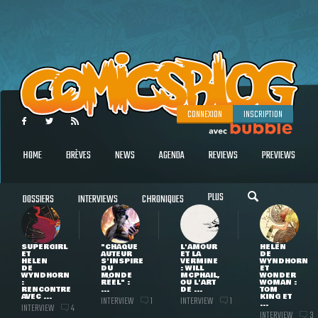
CONNEXION
INSCRIPTION
HOME
BRÈVES
NEWS
AGENDA
REVIEWS
PREVIEWS
PLUS
DOSSIERS
INTERVIEWS
CHRONIQUES
SUPERGIRL
"CHAQUE
L'AMOUR
HELEN
ET
AUTEUR
ET LA
DE
HELEN
S'INSPIRE
VERMINE
WYNDHORN
DE
DU
: WILL
ET
WYNDHORN
MONDE
MCPHAIL,
WONDER
:
RÉEL" :
OU L'ART
WOMAN :
RENCONTRE
...
DE ...
TOM
AVEC ...
KING ET
INTERVIEW
INTERVIEW
1
1
...
INTERVIEW
4
INTERVIEW
3