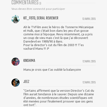
COMMENTAIRES
(
3
)
Vous devez être connecté pour participer
KIT_FISTO, SERIAL REVIEWER
13 AVRIL 2015
Ah le TVFilm avec le héros de Tonnerre Mécanique
et Hulk, que c'était bon dans les yeu d'un gosse
comme moi à l'époque. Revu récemment, ça a pris
un coup de vieu mais c'est là que j'ai découvert
Daredevil en 1989/90 à 8ans.
Pour la director's cut du film de 2003 !!! T'es
vachard Manu !!! :P
KINSHIMA
12 AVRIL 2015
Manu je crois que t'as oublié la balançoire
JEEZ
12 AVRIL 2015
"Certains affirment que la version Director's Cut du
film aurait tendance à le sauver. Depuis une dizaine
d'années, de nombreuses études scientifiques ont
été menées pour finalement prouver que ces gens
ont tort".