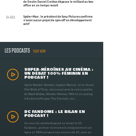
de Destin Daniel Cretton dépasse le milliard au box-
office en un temps record
04 AOU
Spider-Man : le président de Sony Pictures confirme
n'avoir aucun projet de spin-off en développement
actif
LES PODCASTS
TOUT VOIR
SUPER-HÉROÏNES AU CINÉMA :
UN DÉBAT 100% FÉMININ EN
PODCAST !
Après Wonder Woman, Captain Marvel, et le récent
film Birds of Prey, mais aussi avec la venue proche
de Black Widow, Wonder Woman 1984 et un casting
très diversifié pour The Eternals, les ...
DC FANDOME : LE BILAN EN
PODCAST !
Au cours du weekend passé se tenait le DC
Fandome, premier évènement intégralement en
ligne et 100% consacré aux univers de DC, avec un