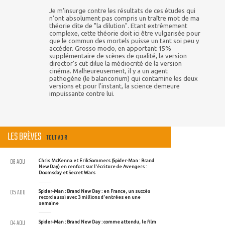
Je m'insurge contre les résultats de ces études qui
n'ont absolument pas compris un traître mot de ma
théorie dite de "la dilution". Etant extrêmement
complexe, cette théorie doit ici être vulgarisée pour
que le commun des mortels puisse un tant soi peu y
accéder. Grosso modo, en apportant 15%
supplémentaire de scènes de qualité, la version
director's cut dilue la médiocrité de la version
cinéma. Malheureusement, il y a un agent
pathogène (le balancorium) qui contamine les deux
versions et pour l'instant, la science demeure
impuissante contre lui.
LES BRÈVES
TOUT VOIR
06 AOU
Chris McKenna et Erik Sommers (Spider-Man : Brand
New Day) en renfort sur l'écriture de Avengers :
Doomsday et Secret Wars
05 AOU
Spider-Man : Brand New Day : en France, un succès
record aussi avec 3 millions d'entrées en une
semaine
04 AOU
Spider-Man : Brand New Day : comme attendu, le film