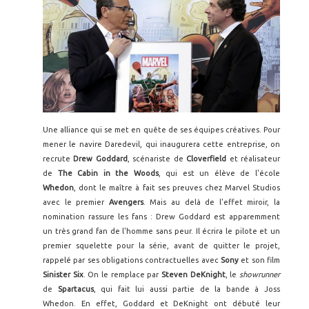
Une alliance qui se met en quête de ses équipes créatives. Pour
mener le navire Daredevil, qui inaugurera cette entreprise, on
recrute
Drew Goddard
, scénariste de
Cloverfield
et réalisateur
de
The Cabin in the Woods
, qui est un élève de l'école
Whedon
, dont le maître à fait ses preuves chez Marvel Studios
avec le premier
Avengers
. Mais au delà de l'effet miroir, la
nomination rassure les fans : Drew Goddard est apparemment
un très grand fan de l'homme sans peur. Il écrira le pilote et un
premier squelette pour la série, avant de quitter le projet,
rappelé par ses obligations contractuelles avec
Sony
et son film
Sinister Six
. On le remplace par
Steven DeKnight
, le
showrunner
de
Spartacus
, qui fait lui aussi partie de la bande à Joss
Whedon. En effet, Goddard et DeKnight ont débuté leur