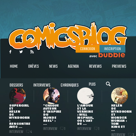
CONNEXION
INSCRIPTION
HOME
BRÈVES
NEWS
AGENDA
REVIEWS
PREVIEWS
PLUS
DOSSIERS
INTERVIEWS
CHRONIQUES
SUPERGIRL
"CHAQUE
L'AMOUR
HELEN
ET
AUTEUR
ET LA
DE
HELEN
S'INSPIRE
VERMINE
WYNDHORN
DE
DU
: WILL
ET
WYNDHORN
MONDE
MCPHAIL,
WONDER
:
RÉEL" :
OU L'ART
WOMAN :
RENCONTRE
...
DE ...
TOM
AVEC ...
KING ET
INTERVIEW
INTERVIEW
1
1
...
INTERVIEW
4
INTERVIEW
3