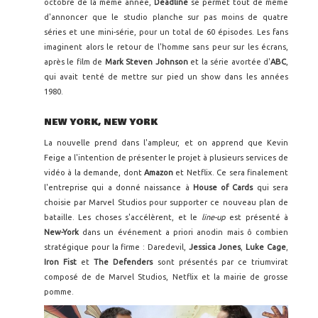
octobre de la même année,
Deadline
se permet tout de même
d'annoncer que le studio planche sur pas moins de quatre
séries et une mini-série, pour un total de 60 épisodes. Les fans
imaginent alors le retour de l'homme sans peur sur les écrans,
après le film de
Mark Steven Johnson
et la série avortée d'
ABC
,
qui avait tenté de mettre sur pied un show dans les années
1980.
NEW YORK, NEW YORK
La nouvelle prend dans l'ampleur, et on apprend que Kevin
Feige a l'intention de présenter le projet à plusieurs services de
vidéo à la demande, dont
Amazon
et Netflix. Ce sera finalement
l'entreprise qui a donné naissance à
House of Cards
qui sera
choisie par Marvel Studios pour supporter ce nouveau plan de
bataille. Les choses s'accélèrent, et le
line-up
est présenté à
New-York
dans un événement a priori anodin mais ô combien
stratégique pour la firme : Daredevil,
Jessica Jones
,
Luke Cage
,
Iron Fist
et
The Defenders
sont présentés par ce triumvirat
composé de de Marvel Studios, Netflix et la mairie de grosse
pomme.