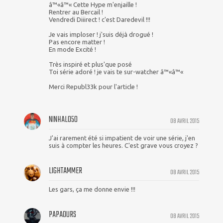
â™«â™« Cette Hype m'enjaille !
Rentrer au Bercail !
Vendredi Diiirect ! c'est Daredevil !!!
Je vais imploser ! j'suis déjà drogué !
Pas encore matter !
En mode Excité !
Très inspiré et plus'que posé
Toi série adoré ! je vais te sur-watcher â™«â™«
Merci Republ33k pour l'article !
NINHALO50
08 AVRIL 2015
J'ai rarement été si impatient de voir une série, j'en
suis à compter les heures. C'est grave vous croyez ?
LIGHTAMMER
08 AVRIL 2015
Les gars, ça me donne envie !!!
PAPAOURS
08 AVRIL 2015