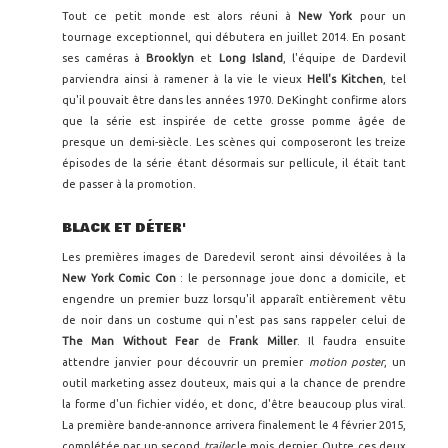
Tout ce petit monde est alors réuni à
New York
pour un
tournage exceptionnel, qui débutera en juillet 2014. En posant
ses caméras à
Brooklyn
et
Long Island
, l'équipe de Dardevil
parviendra ainsi à ramener à la vie le vieux
Hell's Kitchen
, tel
qu'il pouvait être dans les années 1970. DeKinght confirme alors
que la série est inspirée de cette grosse pomme âgée de
presque un demi-siècle. Les scènes qui composeront les treize
épisodes de la série étant désormais sur pellicule, il était tant
de passer à la promotion.
BLACK ET DÉTER'
Les premières images de Daredevil seront ainsi dévoilées à la
New York Comic Con
: le personnage joue donc a domicile, et
engendre un premier buzz lorsqu'il apparaît entièrement vêtu
de noir dans un costume qui n'est pas sans rappeler celui de
The Man Without Fear
de
Frank Miller
. Il faudra ensuite
attendre janvier pour découvrir un premier
motion poster
, un
outil marketing assez douteux, mais qui a la chance de prendre
la forme d'un fichier vidéo, et donc, d'être beaucoup plus viral.
La première bande-annonce arrivera finalement le 4 février 2015,
complétée par un second
trailer
le mois dernier. Outre ces deux