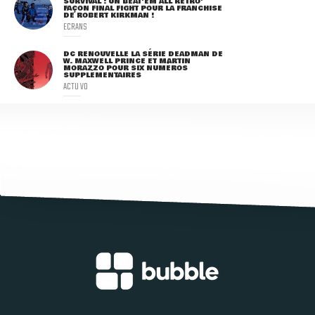
SURVIVAL : UN BEAT'EM ALL RÉTRO'
FAÇON FINAL FIGHT POUR LA FRANCHISE
DE ROBERT KIRKMAN !
ECRANS
DC RENOUVELLE LA SÉRIE DEADMAN DE
W. MAXWELL PRINCE ET MARTIN
MORAZZO POUR SIX NUMÉROS
SUPPLÉMENTAIRES
ACTU VO