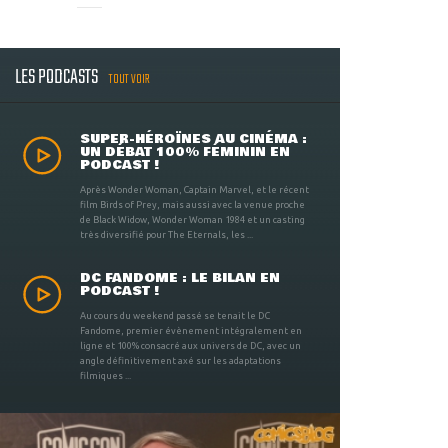
LES PODCASTS
TOUT VOIR
SUPER-HÉROÏNES AU CINÉMA :
UN DÉBAT 100% FÉMININ EN
PODCAST !
Après Wonder Woman, Captain Marvel, et le récent
film Birds of Prey, mais aussi avec la venue proche
de Black Widow, Wonder Woman 1984 et un casting
très diversifié pour The Eternals, les ...
DC FANDOME : LE BILAN EN
PODCAST !
Au cours du weekend passé se tenait le DC
Fandome, premier évènement intégralement en
ligne et 100% consacré aux univers de DC, avec un
angle définitivement axé sur les adaptations
filmiques ...