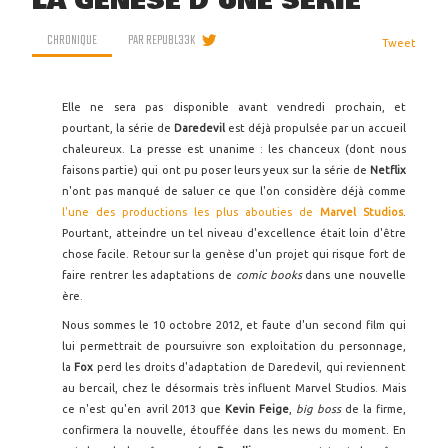
LA GENÈSE D'UNE SÉRIE
CHRONIQUE
PAR
REPUBL33K
Tweet
Elle ne sera pas disponible avant vendredi prochain, et
pourtant, la série de
Daredevil
est déjà propulsée par un accueil
chaleureux. La presse est unanime : les chanceux (dont nous
faisons partie) qui ont pu poser leurs yeux sur la série de
Netflix
n'ont pas manqué de saluer ce que l'on considère déjà comme
l'une des productions les plus abouties de
Marvel Studios
.
Pourtant, atteindre un tel niveau d'excellence était loin d'être
chose facile. Retour sur la genèse d'un projet qui risque fort de
faire rentrer les adaptations de
comic books
dans une nouvelle
ère.
Nous sommes le 10 octobre 2012, et faute d'un second film qui
lui permettrait de poursuivre son exploitation du personnage,
la
Fox
perd les droits d'adaptation de Daredevil, qui reviennent
au bercail, chez le désormais très influent Marvel Studios. Mais
ce n'est qu'en avril 2013 que
Kevin Feige
,
big boss
de la firme,
confirmera la nouvelle, étouffée dans les news du moment. En