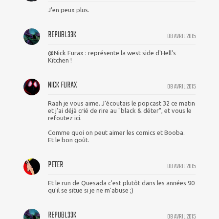
J'en peux plus.
REPUBL33K
08 AVRIL 2015
@Nick Furax : représente la west side d'Hell's
Kitchen !
NICK FURAX
08 AVRIL 2015
Raah je vous aime. J'écoutais le popcast 32 ce matin
et j'ai déjà crié de rire au "black & déter", et vous le
refoutez ici.
Comme quoi on peut aimer les comics et Booba.
Et le bon goût.
PETER
08 AVRIL 2015
Et le run de Quesada c'est plutôt dans les années 90
qu'il se situe si je ne m'abuse ;)
REPUBL33K
08 AVRIL 2015