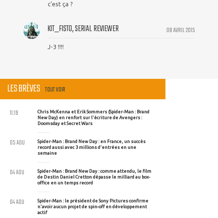
c'est ça ?
KIT_FISTO, SERIAL REVIEWER
08 AVRIL 2015
J-3 !!!!
LES BRÈVES
TOUT VOIR
11:19
Chris McKenna et Erik Sommers (Spider-Man : Brand
New Day) en renfort sur l'écriture de Avengers :
Doomsday et Secret Wars
05 AOU
Spider-Man : Brand New Day : en France, un succès
record aussi avec 3 millions d'entrées en une
semaine
04 AOU
Spider-Man : Brand New Day : comme attendu, le film
de Destin Daniel Cretton dépasse le milliard au box-
office en un temps record
04 AOU
Spider-Man : le président de Sony Pictures confirme
n'avoir aucun projet de spin-off en développement
actif