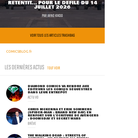
RETENTIT... POUR LE DÉFILÉ DU 14
JUILLET 2026
PAR
ARNO KIKOO
VOIR TOUS LES ARTICLES TRASHBAG
COMICSBLOG.fr
LES DERNIÈRES ACTUS
TOUT VOIR
DIAMOND COMICS VA RENDRE AUX
ÉDITEURS LES COMICS SÉQUESTRÉS
DANS LEUR ENTREPÔT
ACTU VO
CHRIS MCKENNA ET ERIK SOMMERS
(SPIDER-MAN : BRAND NEW DAY) EN
RENFORT SUR L'ÉCRITURE DE AVENGERS
: DOOMSDAY ET SECRET WARS
BRÈVE
THE WALKING DEAD : STREETS OF