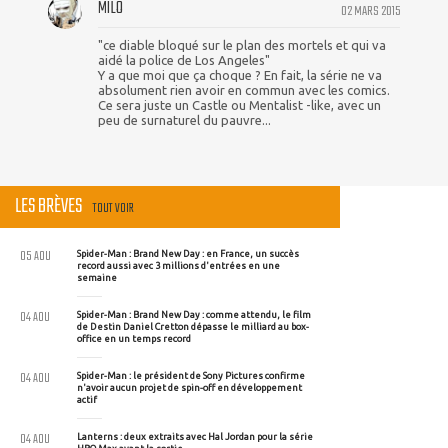
MILO
02 MARS 2015
"ce diable bloqué sur le plan des mortels et qui va
aidé la police de Los Angeles"
Y a que moi que ça choque ? En fait, la série ne va
absolument rien avoir en commun avec les comics.
Ce sera juste un Castle ou Mentalist -like, avec un
peu de surnaturel du pauvre...
LES BRÈVES
TOUT VOIR
05 AOU
Spider-Man : Brand New Day : en France, un succès
record aussi avec 3 millions d'entrées en une
semaine
04 AOU
Spider-Man : Brand New Day : comme attendu, le film
de Destin Daniel Cretton dépasse le milliard au box-
office en un temps record
04 AOU
Spider-Man : le président de Sony Pictures confirme
n'avoir aucun projet de spin-off en développement
actif
04 AOU
Lanterns : deux extraits avec Hal Jordan pour la série