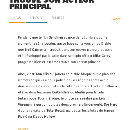
TROUVÉ SON ACTEUR
PRINCIPAL
NEWS
SERIES TV
PAR
ALFRO
Tweet
Pendant que le film
Sandman
avance dans l'ombre pour le
moment, la série
Lucifer
, qui se base sur la version du Diable
que
Neil Gaiman
a introduit dans son œuvre majeure et qui a
été développé par la suite dans son spin-off par
Mike Carey
,
progresse bien et a même trouvé son acteur principal.
Ainsi, c'est
Tom Ellis
qui jouera ce diable bloqué sur le plan des
mortels et qui va aidé la police de Los Angeles après avoir
démissionné de son poste à la tête des Enfers. L'acteur gallois a
été vu dans les séries
Eastenders
ou
Merlin
pour la télé
britannique. Pour mémoire, le pilote sera réalisé par
Len
Wiseman
, à qui l'on doit les deux premiers
Underworld
,
Die Hard
4
ou le remake de
Total Recall
, mais aussi les pilotes de
Hawaii
Five-0
ou
Sleepy Hollow
.
Source