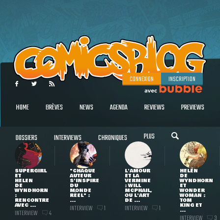
CONNEXION
INSCRIPTION
HOME
BRÈVES
NEWS
AGENDA
REVIEWS
PREVIEWS
PLUS
DOSSIERS
INTERVIEWS
CHRONIQUES
SUPERGIRL
"CHAQUE
L'AMOUR
HELEN
ET
AUTEUR
ET LA
DE
HELEN
S'INSPIRE
VERMINE
WYNDHORN
DE
DU
: WILL
ET
WYNDHORN
MONDE
MCPHAIL,
WONDER
:
RÉEL" :
OU L'ART
WOMAN :
RENCONTRE
...
DE ...
TOM
AVEC ...
KING ET
INTERVIEW
INTERVIEW
1
1
...
INTERVIEW
4
INTERVIEW
3