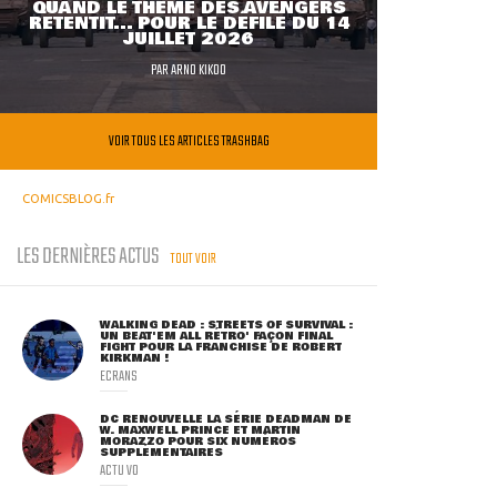
QUAND LE THÈME DES AVENGERS
RETENTIT... POUR LE DÉFILÉ DU 14
JUILLET 2026
PAR
ARNO KIKOO
VOIR TOUS LES ARTICLES TRASHBAG
COMICSBLOG.fr
LES DERNIÈRES ACTUS
TOUT VOIR
WALKING DEAD : STREETS OF SURVIVAL :
UN BEAT'EM ALL RÉTRO' FAÇON FINAL
FIGHT POUR LA FRANCHISE DE ROBERT
KIRKMAN !
ECRANS
DC RENOUVELLE LA SÉRIE DEADMAN DE
W. MAXWELL PRINCE ET MARTIN
MORAZZO POUR SIX NUMÉROS
SUPPLÉMENTAIRES
ACTU VO