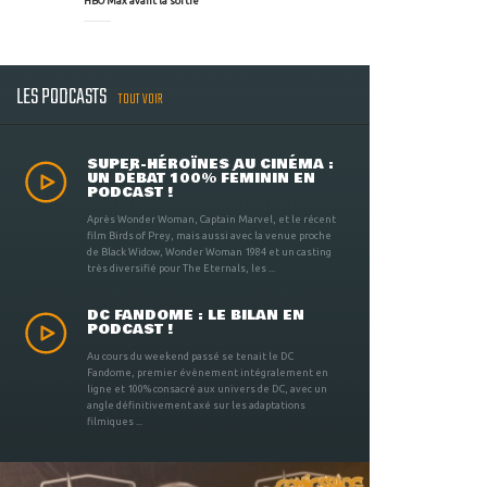
HBO Max avant la sortie
LES PODCASTS
TOUT VOIR
SUPER-HÉROÏNES AU CINÉMA :
UN DÉBAT 100% FÉMININ EN
PODCAST !
Après Wonder Woman, Captain Marvel, et le récent
film Birds of Prey, mais aussi avec la venue proche
de Black Widow, Wonder Woman 1984 et un casting
très diversifié pour The Eternals, les ...
DC FANDOME : LE BILAN EN
PODCAST !
Au cours du weekend passé se tenait le DC
Fandome, premier évènement intégralement en
ligne et 100% consacré aux univers de DC, avec un
angle définitivement axé sur les adaptations
filmiques ...