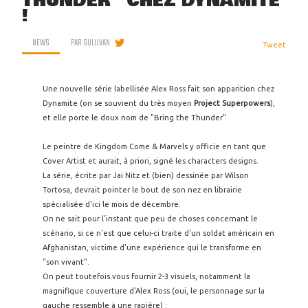
THUNDER" CHEZ DYNAMITE
!
NEWS
PAR
SULLIVAN
Tweet
Une nouvelle série labellisée Alex Ross fait son apparition chez
Dynamite (on se souvient du très moyen
Project Superpowers
),
et elle porte le doux nom de "Bring the Thunder".
Le peintre de Kingdom Come & Marvels y officie en tant que
Cover Artist et aurait, à priori, signé les characters designs.
La série, écrite par Jai Nitz et (bien) dessinée par Wilson
Tortosa, devrait pointer le bout de son nez en librairie
spécialisée d'ici le mois de décembre.
On ne sait pour l'instant que peu de choses concernant le
scénario, si ce n'est que celui-ci traite d'un soldat américain en
Afghanistan, victime d'une expérience qui le transforme en
"son vivant".
On peut toutefois vous fournir 2-3 visuels, notamment la
magnifique couverture d'Alex Ross (oui, le personnage sur la
gauche ressemble à une rapière) :