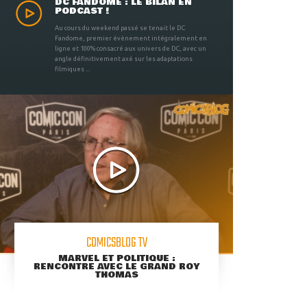
DC FANDOME : LE BILAN EN
PODCAST !
Au cours du weekend passé se tenait le DC
Fandome, premier évènement intégralement en
ligne et 100% consacré aux univers de DC, avec un
angle définitivement axé sur les adaptations
filmiques ...
COMICSBLOG TV
MARVEL ET POLITIQUE :
RENCONTRE AVEC LE GRAND ROY
THOMAS