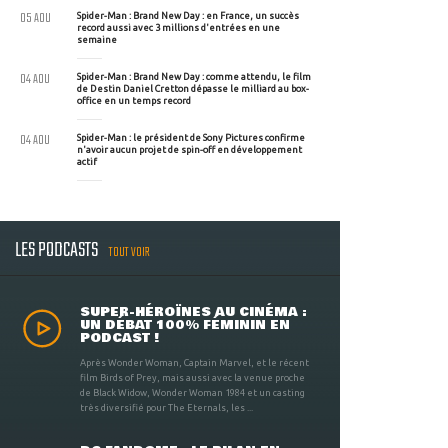
05 AOU
Spider-Man : Brand New Day : en France, un succès
record aussi avec 3 millions d'entrées en une
semaine
04 AOU
Spider-Man : Brand New Day : comme attendu, le film
de Destin Daniel Cretton dépasse le milliard au box-
office en un temps record
04 AOU
Spider-Man : le président de Sony Pictures confirme
n'avoir aucun projet de spin-off en développement
actif
LES PODCASTS
TOUT VOIR
SUPER-HÉROÏNES AU CINÉMA :
UN DÉBAT 100% FÉMININ EN
PODCAST !
Après Wonder Woman, Captain Marvel, et le récent
film Birds of Prey, mais aussi avec la venue proche
de Black Widow, Wonder Woman 1984 et un casting
très diversifié pour The Eternals, les ...