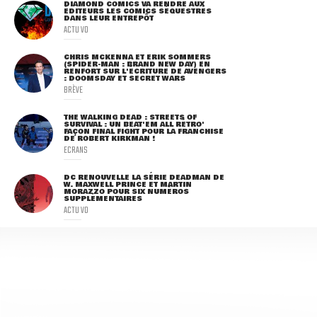
DIAMOND COMICS VA RENDRE AUX
ÉDITEURS LES COMICS SÉQUESTRÉS
DANS LEUR ENTREPÔT
ACTU VO
CHRIS MCKENNA ET ERIK SOMMERS
(SPIDER-MAN : BRAND NEW DAY) EN
RENFORT SUR L'ÉCRITURE DE AVENGERS
: DOOMSDAY ET SECRET WARS
BRÈVE
THE WALKING DEAD : STREETS OF
SURVIVAL : UN BEAT'EM ALL RÉTRO'
FAÇON FINAL FIGHT POUR LA FRANCHISE
DE ROBERT KIRKMAN !
ECRANS
DC RENOUVELLE LA SÉRIE DEADMAN DE
W. MAXWELL PRINCE ET MARTIN
MORAZZO POUR SIX NUMÉROS
SUPPLÉMENTAIRES
ACTU VO