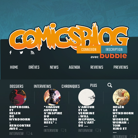
CONNEXION
INSCRIPTION
HOME
BRÈVES
NEWS
AGENDA
REVIEWS
PREVIEWS
PLUS
DOSSIERS
INTERVIEWS
CHRONIQUES
SUPERGIRL
"CHAQUE
L'AMOUR
HELEN
ET
AUTEUR
ET LA
DE
HELEN
S'INSPIRE
VERMINE
WYNDHORN
DE
DU
: WILL
ET
WYNDHORN
MONDE
MCPHAIL,
WONDER
:
RÉEL" :
OU L'ART
WOMAN :
RENCONTRE
...
DE ...
TOM
AVEC ...
KING ET
INTERVIEW
INTERVIEW
1
1
...
INTERVIEW
4
INTERVIEW
3