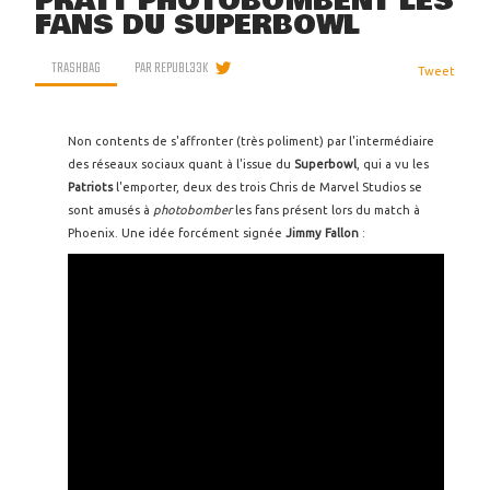
PRATT PHOTOBOMBENT LES
FANS DU SUPERBOWL
TRASHBAG
PAR
REPUBL33K
Tweet
Non contents de s'affronter (très poliment) par l'intermédiaire
des réseaux sociaux quant à l'issue du
Superbowl
, qui a vu les
Patriots
l'emporter, deux des trois Chris de Marvel Studios se
sont amusés à
photobomber
les fans présent lors du match à
Phoenix. Une idée forcément signée
Jimmy Fallon
: