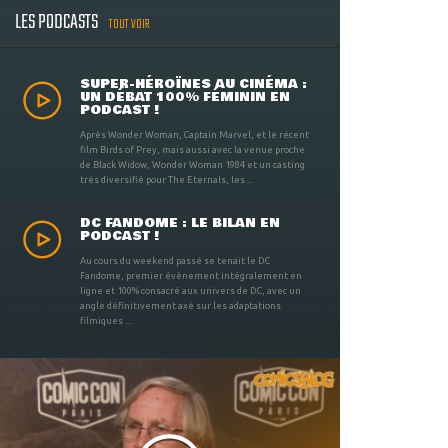
LES PODCASTS
TOUT VOIR
SUPER-HÉROÏNES AU CINÉMA :
UN DÉBAT 100% FÉMININ EN
PODCAST !
Après Wonder Woman, Captain Marvel, et le récent
film Birds of Prey, mais aussi avec la venue proche
de Black Widow, Wonder Woman 1984 et un casting
très diversifié pour The Eternals, les ...
DC FANDOME : LE BILAN EN
PODCAST !
Au cours du weekend passé se tenait le DC
Fandome, premier évènement intégralement en
ligne et 100% consacré aux univers de DC, avec un
angle définitivement axé sur les adaptations
filmiques ...