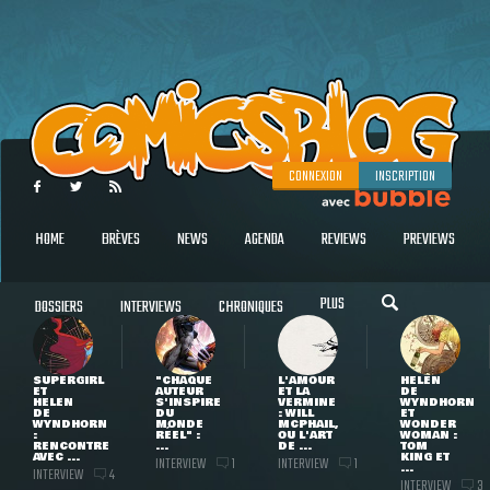
CONNEXION
INSCRIPTION
HOME
BRÈVES
NEWS
AGENDA
REVIEWS
PREVIEWS
PLUS
DOSSIERS
INTERVIEWS
CHRONIQUES
SUPERGIRL
"CHAQUE
L'AMOUR
HELEN
ET
AUTEUR
ET LA
DE
HELEN
S'INSPIRE
VERMINE
WYNDHORN
DE
DU
: WILL
ET
WYNDHORN
MONDE
MCPHAIL,
WONDER
:
RÉEL" :
OU L'ART
WOMAN :
RENCONTRE
...
DE ...
TOM
AVEC ...
KING ET
INTERVIEW
INTERVIEW
1
1
...
INTERVIEW
4
INTERVIEW
3