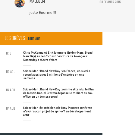
MALCOLM
03 FEVRIER 2015
juste Enorme !!!
LES BRÈVES
TOUT VOIR
11:19
Chris McKenna et Erik Sommers (Spider-Man : Brand
New Day) en renfort sur l'écriture de Avengers :
Doomsday et Secret Wars
05 AOU
Spider-Man : Brand New Day : en France, un succès
record aussi avec 3 millions d'entrées en une
semaine
04 AOU
Spider-Man : Brand New Day : comme attendu, le film
de Destin Daniel Cretton dépasse le milliard au box-
office en un temps record
04 AOU
Spider-Man : le président de Sony Pictures confirme
n'avoir aucun projet de spin-off en développement
actif