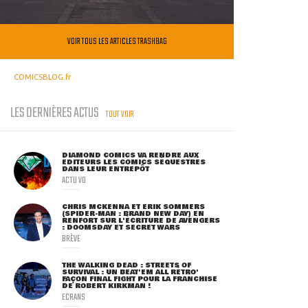
VOIR TOUS LES ARTICLES TRASHBAG
COMICSBLOG.fr
LES DERNIÈRES ACTUS
TOUT VOIR
DIAMOND COMICS VA RENDRE AUX
ÉDITEURS LES COMICS SÉQUESTRÉS
DANS LEUR ENTREPÔT
ACTU VO
CHRIS MCKENNA ET ERIK SOMMERS
(SPIDER-MAN : BRAND NEW DAY) EN
RENFORT SUR L'ÉCRITURE DE AVENGERS
: DOOMSDAY ET SECRET WARS
BRÈVE
THE WALKING DEAD : STREETS OF
SURVIVAL : UN BEAT'EM ALL RÉTRO'
FAÇON FINAL FIGHT POUR LA FRANCHISE
DE ROBERT KIRKMAN !
ECRANS