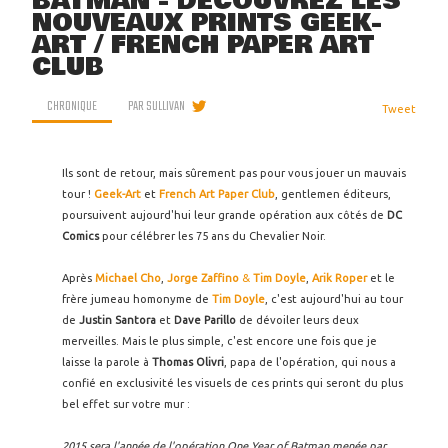
BATMAN - DÉCOUVREZ LES
NOUVEAUX PRINTS GEEK-
ART / FRENCH PAPER ART
CLUB
CHRONIQUE
PAR
SULLIVAN
Tweet
Ils sont de retour, mais sûrement pas pour vous jouer un mauvais
tour !
Geek-Art
et
French Art Paper Club
, gentlemen éditeurs,
poursuivent aujourd'hui leur grande opération aux côtés de
DC
Comics
pour célébrer les 75 ans du Chevalier Noir.
Après
Michael Cho
,
Jorge Zaffino
&
Tim Doyle
,
Arik Roper
et le
frère jumeau homonyme de
Tim Doyle
, c'est aujourd'hui au tour
de
Justin Santora
et
Dave Parillo
de dévoiler leurs deux
merveilles. Mais le plus simple, c'est encore une fois que je
laisse la parole à
Thomas Olivri
, papa de l'opération, qui nous a
confié en exclusivité les visuels de ces prints qui seront du plus
bel effet sur votre mur :
2015 sera l'année de l'opération One Year of Batman menée par