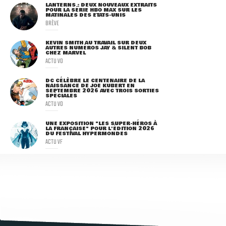
LANTERNS : DEUX NOUVEAUX EXTRAITS
POUR LA SÉRIE HBO MAX SUR LES
MATINALES DES ETATS-UNIS
BRÈVE
KEVIN SMITH AU TRAVAIL SUR DEUX
AUTRES NUMÉROS JAY & SILENT BOB
CHEZ MARVEL
ACTU VO
DC CÉLÈBRE LE CENTENAIRE DE LA
NAISSANCE DE JOE KUBERT EN
SEPTEMBRE 2026 AVEC TROIS SORTIES
SPÉCIALES
ACTU VO
UNE EXPOSITION "LES SUPER-HÉROS À
LA FRANÇAISE" POUR L'ÉDITION 2026
DU FESTIVAL HYPERMONDES
ACTU VF