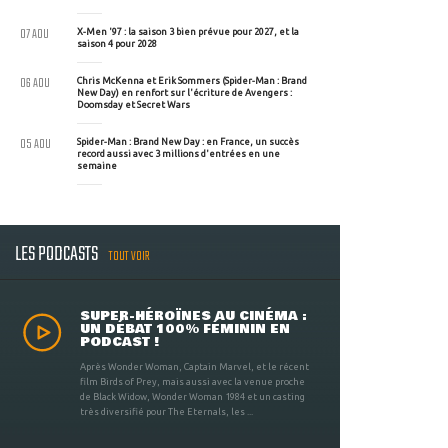
07 AOU
X-Men '97 : la saison 3 bien prévue pour 2027, et la
saison 4 pour 2028
06 AOU
Chris McKenna et Erik Sommers (Spider-Man : Brand
New Day) en renfort sur l'écriture de Avengers :
Doomsday et Secret Wars
05 AOU
Spider-Man : Brand New Day : en France, un succès
record aussi avec 3 millions d'entrées en une
semaine
LES PODCASTS
TOUT VOIR
SUPER-HÉROÏNES AU CINÉMA :
UN DÉBAT 100% FÉMININ EN
PODCAST !
Après Wonder Woman, Captain Marvel, et le récent
film Birds of Prey, mais aussi avec la venue proche
de Black Widow, Wonder Woman 1984 et un casting
très diversifié pour The Eternals, les ...