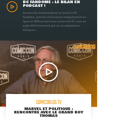
DC FANDOME : LE BILAN EN
PODCAST !
Au cours du weekend passé se tenait le DC
Fandome, premier évènement intégralement en
ligne et 100% consacré aux univers de DC, avec un
angle définitivement axé sur les adaptations
filmiques ...
COMICSBLOG TV
MARVEL ET POLITIQUE :
RENCONTRE AVEC LE GRAND ROY
THOMAS