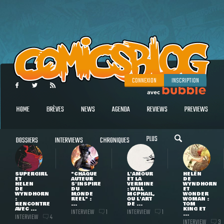
CONNEXION
INSCRIPTION
HOME
BRÈVES
NEWS
AGENDA
REVIEWS
PREVIEWS
PLUS
DOSSIERS
INTERVIEWS
CHRONIQUES
SUPERGIRL
"CHAQUE
L'AMOUR
HELEN
ET
AUTEUR
ET LA
DE
HELEN
S'INSPIRE
VERMINE
WYNDHORN
DE
DU
: WILL
ET
WYNDHORN
MONDE
MCPHAIL,
WONDER
:
RÉEL" :
OU L'ART
WOMAN :
RENCONTRE
...
DE ...
TOM
AVEC ...
KING ET
INTERVIEW
INTERVIEW
1
1
...
INTERVIEW
4
INTERVIEW
3