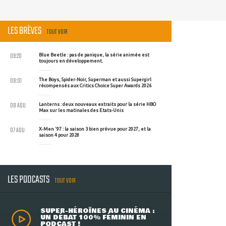
LES BRÈVES
TOUT VOIR
09:20
Blue Beetle : pas de panique, la série animée est
toujours en développement.
09:01
The Boys, Spider-Noir, Superman et aussi Supergirl
récompensés aux Critics Choice Super Awards 2026
08 AOU
Lanterns : deux nouveaux extraits pour la série HBO
Max sur les matinales des Etats-Unis
07 AOU
X-Men '97 : la saison 3 bien prévue pour 2027, et la
saison 4 pour 2028
LES PODCASTS
TOUT VOIR
SUPER-HÉROÏNES AU CINÉMA :
UN DÉBAT 100% FÉMININ EN
PODCAST !