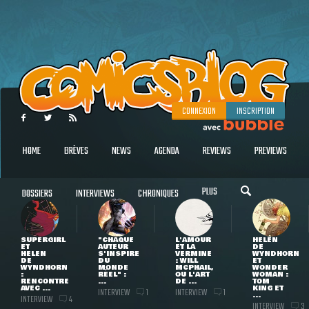
CONNEXION
INSCRIPTION
HOME
BRÈVES
NEWS
AGENDA
REVIEWS
PREVIEWS
PLUS
DOSSIERS
INTERVIEWS
CHRONIQUES
SUPERGIRL
"CHAQUE
L'AMOUR
HELEN
ET
AUTEUR
ET LA
DE
HELEN
S'INSPIRE
VERMINE
WYNDHORN
DE
DU
: WILL
ET
WYNDHORN
MONDE
MCPHAIL,
WONDER
:
RÉEL" :
OU L'ART
WOMAN :
RENCONTRE
...
DE ...
TOM
AVEC ...
KING ET
INTERVIEW
INTERVIEW
1
1
...
INTERVIEW
4
INTERVIEW
3