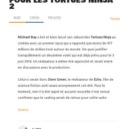
POUR LES TORTUES NINJA
2
NEWS
CINÉMA
PAR
ALFRO
Tweet
Michael Bay
a bel et bien lancé son
reboot
des
Tortues Ninja
au
cinéma avec un premier opus qui a rapporté pas moins de 477
millions de dollars tout autour du monde. De quoi justifier
tranquillement un deuxième volet qui est déjà prévu pour le 3
juin 2016. Un réalisateur a même été approché et serait entré
en discussions avec la production.
Celui-ci serait donc
Dave Green
, le réalisateur de
Echo
, film de
science-fiction sorti assez anonymement cet été. Pour le
moment, rien n'a été signé et aucune nouvelle n'est venue
confirmer que le casting serait de retour pour cette suite.
Source