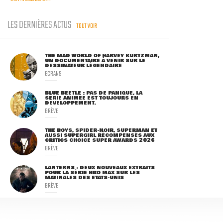
LES DERNIÈRES ACTUS
TOUT VOIR
THE MAD WORLD OF HARVEY KURTZMAN,
UN DOCUMENTAIRE À VENIR SUR LE
DESSINATEUR LÉGENDAIRE
ECRANS
BLUE BEETLE : PAS DE PANIQUE, LA
SÉRIE ANIMÉE EST TOUJOURS EN
DÉVELOPPEMENT.
BRÈVE
THE BOYS, SPIDER-NOIR, SUPERMAN ET
AUSSI SUPERGIRL RÉCOMPENSÉS AUX
CRITICS CHOICE SUPER AWARDS 2026
BRÈVE
LANTERNS : DEUX NOUVEAUX EXTRAITS
POUR LA SÉRIE HBO MAX SUR LES
MATINALES DES ETATS-UNIS
BRÈVE