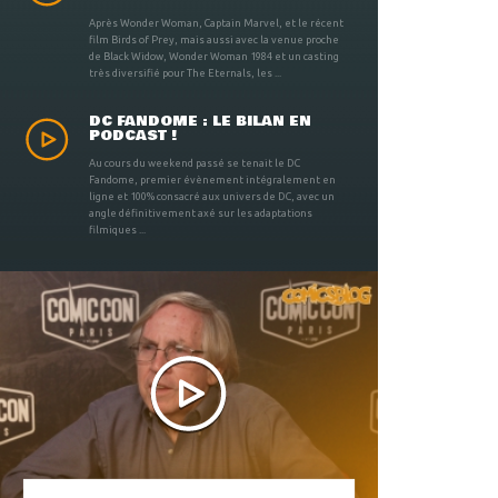
Après Wonder Woman, Captain Marvel, et le récent
film Birds of Prey, mais aussi avec la venue proche
de Black Widow, Wonder Woman 1984 et un casting
très diversifié pour The Eternals, les ...
DC FANDOME : LE BILAN EN
PODCAST !
Au cours du weekend passé se tenait le DC
Fandome, premier évènement intégralement en
ligne et 100% consacré aux univers de DC, avec un
angle définitivement axé sur les adaptations
filmiques ...