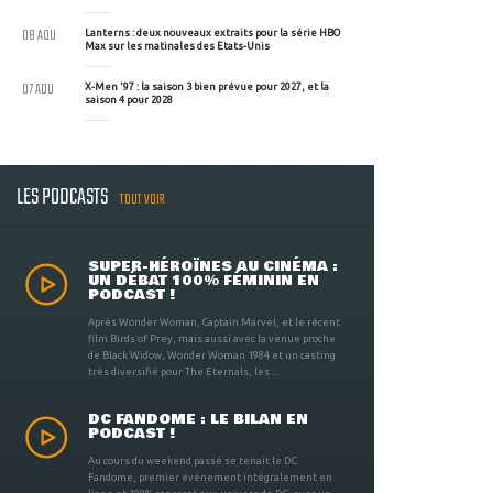
08 AOU
Lanterns : deux nouveaux extraits pour la série HBO
Max sur les matinales des Etats-Unis
07 AOU
X-Men '97 : la saison 3 bien prévue pour 2027, et la
saison 4 pour 2028
LES PODCASTS
TOUT VOIR
SUPER-HÉROÏNES AU CINÉMA :
UN DÉBAT 100% FÉMININ EN
PODCAST !
Après Wonder Woman, Captain Marvel, et le récent
film Birds of Prey, mais aussi avec la venue proche
de Black Widow, Wonder Woman 1984 et un casting
très diversifié pour The Eternals, les ...
DC FANDOME : LE BILAN EN
PODCAST !
Au cours du weekend passé se tenait le DC
Fandome, premier évènement intégralement en