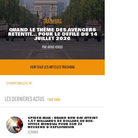
TRASHBAG
QUAND LE THÈME DES AVENGERS
RETENTIT... POUR LE DÉFILÉ DU 14
JUILLET 2026
PAR
ARNO KIKOO
VOIR TOUS LES ARTICLES TRASHBAG
COMICSBLOG.fr
LES DERNIÈRES ACTUS
TOUT VOIR
SPIDER-MAN : BRAND NEW DAY ATTEINT
1,67 MILLIARDS DE DOLLARS AU BOX-
OFFICE MONDIAL POUR SON 2E
WEEKEND D'EXPLOITATION
ECRANS