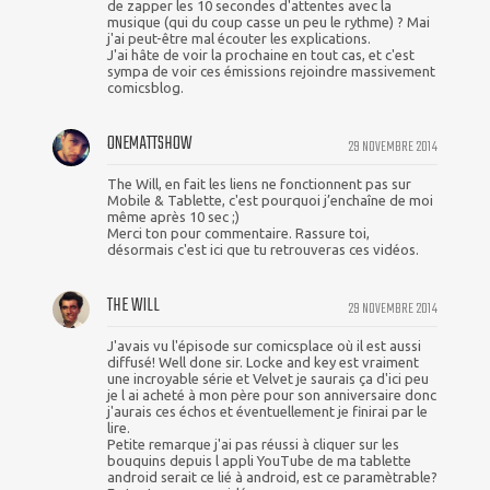
de zapper les 10 secondes d'attentes avec la
musique (qui du coup casse un peu le rythme) ? Mai
j'ai peut-être mal écouter les explications.
J'ai hâte de voir la prochaine en tout cas, et c'est
sympa de voir ces émissions rejoindre massivement
comicsblog.
ONEMATTSHOW
29 NOVEMBRE 2014
The Will, en fait les liens ne fonctionnent pas sur
Mobile & Tablette, c'est pourquoi j’enchaîne de moi
même après 10 sec ;)
Merci ton pour commentaire. Rassure toi,
désormais c'est ici que tu retrouveras ces vidéos.
THE WILL
29 NOVEMBRE 2014
J'avais vu l'épisode sur comicsplace où il est aussi
diffusé! Well done sir. Locke and key est vraiment
une incroyable série et Velvet je saurais ça d'ici peu
je l ai acheté à mon père pour son anniversaire donc
j'aurais ces échos et éventuellement je finirai par le
lire.
Petite remarque j'ai pas réussi à cliquer sur les
bouquins depuis l appli YouTube de ma tablette
android serait ce lié à android, est ce paramètrable?