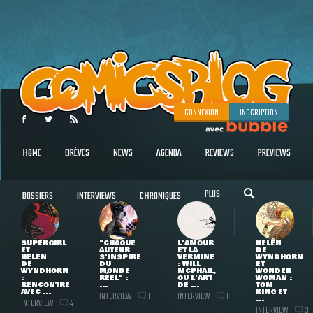
CONNEXION
INSCRIPTION
HOME
BRÈVES
NEWS
AGENDA
REVIEWS
PREVIEWS
PLUS
DOSSIERS
INTERVIEWS
CHRONIQUES
SUPERGIRL
"CHAQUE
L'AMOUR
HELEN
ET
AUTEUR
ET LA
DE
HELEN
S'INSPIRE
VERMINE
WYNDHORN
DE
DU
: WILL
ET
WYNDHORN
MONDE
MCPHAIL,
WONDER
:
RÉEL" :
OU L'ART
WOMAN :
RENCONTRE
...
DE ...
TOM
AVEC ...
KING ET
INTERVIEW
INTERVIEW
1
1
...
INTERVIEW
4
INTERVIEW
3