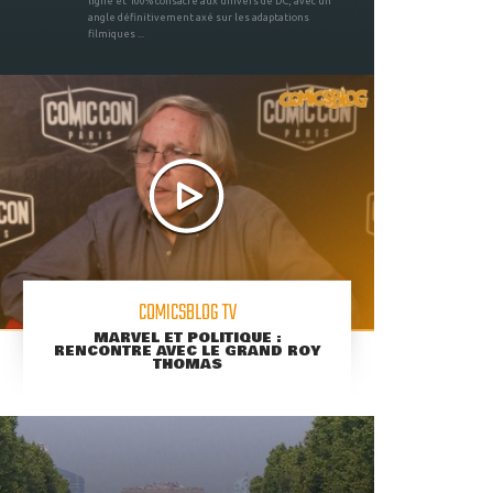
ligne et 100% consacré aux univers de DC, avec un
angle définitivement axé sur les adaptations
filmiques ...
COMICSBLOG TV
MARVEL ET POLITIQUE :
RENCONTRE AVEC LE GRAND ROY
THOMAS