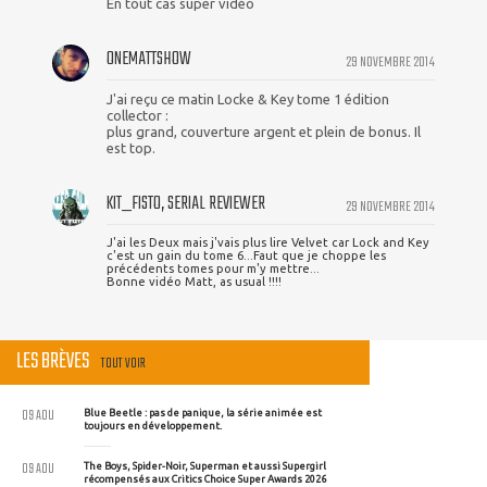
En tout cas super vidéo
ONEMATTSHOW
29 NOVEMBRE 2014
J'ai reçu ce matin Locke & Key tome 1 édition
collector :
plus grand, couverture argent et plein de bonus. Il
est top.
KIT_FISTO, SERIAL REVIEWER
29 NOVEMBRE 2014
J'ai les Deux mais j'vais plus lire Velvet car Lock and Key
c'est un gain du tome 6...Faut que je choppe les
précédents tomes pour m'y mettre...
Bonne vidéo Matt, as usual !!!!
LES BRÈVES
TOUT VOIR
09 AOU
Blue Beetle : pas de panique, la série animée est
toujours en développement.
09 AOU
The Boys, Spider-Noir, Superman et aussi Supergirl
récompensés aux Critics Choice Super Awards 2026