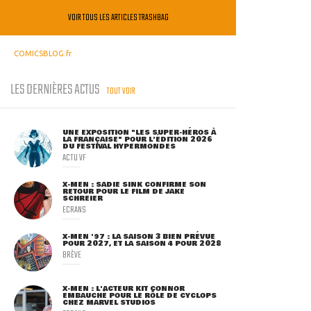
VOIR TOUS LES ARTICLES TRASHBAG
COMICSBLOG.fr
LES DERNIÈRES ACTUS
TOUT VOIR
UNE EXPOSITION "LES SUPER-HÉROS À
LA FRANÇAISE" POUR L'ÉDITION 2026
DU FESTIVAL HYPERMONDES
ACTU VF
X-MEN : SADIE SINK CONFIRME SON
RETOUR POUR LE FILM DE JAKE
SCHREIER
ECRANS
X-MEN '97 : LA SAISON 3 BIEN PRÉVUE
POUR 2027, ET LA SAISON 4 POUR 2028
BRÈVE
X-MEN : L'ACTEUR KIT CONNOR
EMBAUCHÉ POUR LE RÔLE DE CYCLOPS
CHEZ MARVEL STUDIOS