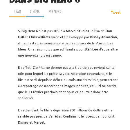
DANS BIG HERO 6
NEWS
CINÉMA
PAR
ALFRO
Tweet
Si
Big Hero 6
n'est pas affilié à
Marvel Studios
, le film de
Don
Hall
et
Chris Williams
ayant été développé par
Disney Animation
,
il n'en reste pas moins inspiré par les comics de la Maison des
Idées. Une raison plus que suffisante pour
Stan Lee
d'apparaître
une nouvelle fois en caméo.
En effet,
The Man
ne déroge pas à la tradition et revient sur le
rôle pour lequel il a prêté sa voix. Attention cependant, si le
film est sorti depuis le début du mois aux États-Unis, permettant
au reportage de montrer des images inédites, celui-ci ne sortira
que le 11 février prochain chez nous et pourrait donc être
spoiler ici.
En attendant, le film a déjà réuni 200 millions de dollars et ne
semble pas près de s'arrêter. Confirmant le juteux lien qui unit
Disney
et
Marvel
.