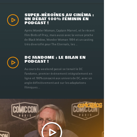
SUPER-HÉROÏNES AU CINÉMA :
UN DÉBAT 100% FÉMININ EN
PODCAST !
Après Wonder Woman, Captain Marvel, et le récent
film Birds of Prey, mais aussi avec la venue proche
de Black Widow, Wonder Woman 1984 et un casting
très diversifié pour The Eternals, les ...
DC FANDOME : LE BILAN EN
PODCAST !
Au cours du weekend passé se tenait le DC
Fandome, premier évènement intégralement en
ligne et 100% consacré aux univers de DC, avec un
angle définitivement axé sur les adaptations
filmiques ...