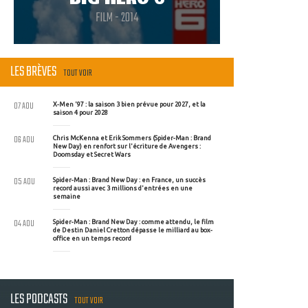
FILM - 2014
LES BRÈVES
TOUT VOIR
07 AOU
X-Men '97 : la saison 3 bien prévue pour 2027, et la
saison 4 pour 2028
06 AOU
Chris McKenna et Erik Sommers (Spider-Man : Brand
New Day) en renfort sur l'écriture de Avengers :
Doomsday et Secret Wars
05 AOU
Spider-Man : Brand New Day : en France, un succès
record aussi avec 3 millions d'entrées en une
semaine
04 AOU
Spider-Man : Brand New Day : comme attendu, le film
de Destin Daniel Cretton dépasse le milliard au box-
office en un temps record
LES PODCASTS
TOUT VOIR