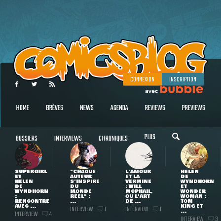
CONNEXION
INSCRIPTION
HOME
BRÈVES
NEWS
AGENDA
REVIEWS
PREVIEWS
PLUS
DOSSIERS
INTERVIEWS
CHRONIQUES
SUPERGIRL
"CHAQUE
L'AMOUR
HELEN
ET
AUTEUR
ET LA
DE
HELEN
S'INSPIRE
VERMINE
WYNDHORN
DE
DU
: WILL
ET
WYNDHORN
MONDE
MCPHAIL,
WONDER
:
RÉEL" :
OU L'ART
WOMAN :
RENCONTRE
...
DE ...
TOM
AVEC ...
KING ET
INTERVIEW
INTERVIEW
1
1
...
INTERVIEW
4
INTERVIEW
3