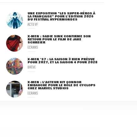
UNE EXPOSITION "LES SUPER-HÉROS À
LA FRANÇAISE" POUR L'ÉDITION 2026
DU FESTIVAL HYPERMONDES
ACTU VF
X-MEN : SADIE SINK CONFIRME SON
RETOUR POUR LE FILM DE JAKE
SCHREIER
ECRANS
X-MEN '97 : LA SAISON 3 BIEN PRÉVUE
POUR 2027, ET LA SAISON 4 POUR 2028
BRÈVE
X-MEN : L'ACTEUR KIT CONNOR
EMBAUCHÉ POUR LE RÔLE DE CYCLOPS
CHEZ MARVEL STUDIOS
ECRANS