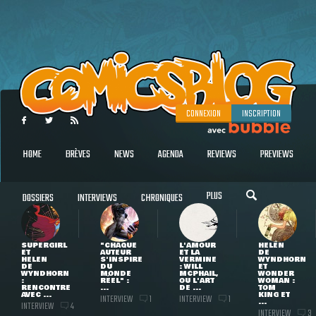
CONNEXION
INSCRIPTION
HOME
BRÈVES
NEWS
AGENDA
REVIEWS
PREVIEWS
PLUS
DOSSIERS
INTERVIEWS
CHRONIQUES
SUPERGIRL
"CHAQUE
L'AMOUR
HELEN
ET
AUTEUR
ET LA
DE
HELEN
S'INSPIRE
VERMINE
WYNDHORN
DE
DU
: WILL
ET
WYNDHORN
MONDE
MCPHAIL,
WONDER
:
RÉEL" :
OU L'ART
WOMAN :
RENCONTRE
...
DE ...
TOM
AVEC ...
KING ET
INTERVIEW
INTERVIEW
1
1
...
INTERVIEW
4
INTERVIEW
3