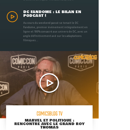
DC FANDOME : LE BILAN EN
PODCAST !
Au cours du weekend passé se tenait le DC
Fandome, premier évènement intégralement en
ligne et 100% consacré aux univers de DC, avec un
angle définitivement axé sur les adaptations
filmiques ...
COMICSBLOG TV
MARVEL ET POLITIQUE :
RENCONTRE AVEC LE GRAND ROY
THOMAS