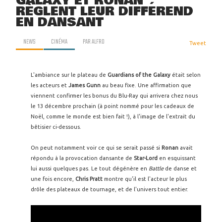
GALAXY ET RONAN
RÈGLENT LEUR DIFFÉREND
EN DANSANT
NEWS
CINÉMA
PAR
ALFRO
Tweet
L'ambiance sur le plateau de
Guardians of the Galaxy
était selon
les acteurs et
James Gunn
au beau fixe. Une affirmation que
viennent confirmer les bonus du Blu-Ray qui arrivera chez nous
le 13 décembre prochain (à point nommé pour les cadeaux de
Noël, comme le monde est bien fait !), à l'image de l'extrait du
bêtisier ci-dessous.
On peut notamment voir ce qui se serait passé si
Ronan
avait
répondu à la provocation dansante de
Star-Lord
en esquissant
lui aussi quelques pas. Le tout dégénère en
Battle
de danse et
une fois encore,
Chris Pratt
montre qu'il est l'acteur le plus
drôle des plateaux de tournage, et de l'univers tout entier.