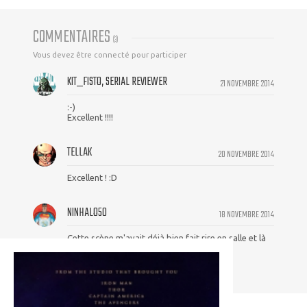
COMMENTAIRES
(
3
)
Vous devez être connecté pour participer
KIT_FISTO, SERIAL REVIEWER
21 NOVEMBRE 2014
:-)
Excellent !!!!
TELLAK
20 NOVEMBRE 2014
Excellent ! :D
NINHALO50
18 NOVEMBRE 2014
Cette scène m'avait déjà bien fait rire en salle et là
c'est tout aussi drôle.