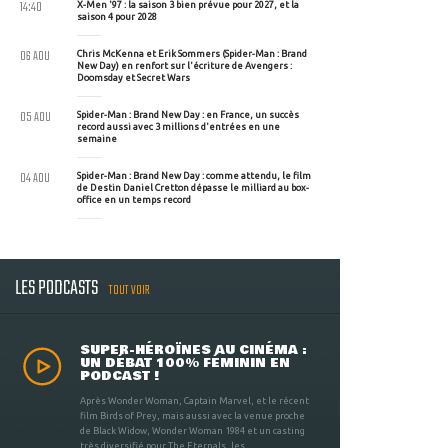
14:40
X-Men '97 : la saison 3 bien prévue pour 2027, et la
saison 4 pour 2028
06 AOU
Chris McKenna et Erik Sommers (Spider-Man : Brand
New Day) en renfort sur l'écriture de Avengers :
Doomsday et Secret Wars
05 AOU
Spider-Man : Brand New Day : en France, un succès
record aussi avec 3 millions d'entrées en une
semaine
04 AOU
Spider-Man : Brand New Day : comme attendu, le film
de Destin Daniel Cretton dépasse le milliard au box-
office en un temps record
LES PODCASTS
TOUT VOIR
SUPER-HÉROÏNES AU CINÉMA :
UN DÉBAT 100% FÉMININ EN
PODCAST !
Après Wonder Woman, Captain Marvel, et le récent
film Birds of Prey, mais aussi avec la venue proche
de Black Widow, Wonder Woman 1984 et un casting
très diversifié pour The Eternals, les ...