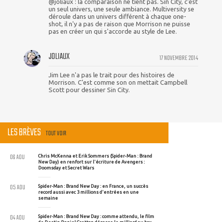
@joliaux : la comparaison ne tient pas. Sin City, c'est
un seul univers, une seule ambiance. Multiversity se
déroule dans un univers différent à chaque one-
shot, il n'y a pas de raison que Morrison ne puisse
pas en créer un qui s'accorde au style de Lee.
JOLIAUX
17 NOVEMBRE 2014
Jim Lee n'a pas le trait pour des histoires de
Morrison. C'est comme son on mettait Campbell
Scott pour dessiner Sin City.
LES BRÈVES
TOUT VOIR
06 AOU
Chris McKenna et Erik Sommers (Spider-Man : Brand
New Day) en renfort sur l'écriture de Avengers :
Doomsday et Secret Wars
05 AOU
Spider-Man : Brand New Day : en France, un succès
record aussi avec 3 millions d'entrées en une
semaine
04 AOU
Spider-Man : Brand New Day : comme attendu, le film