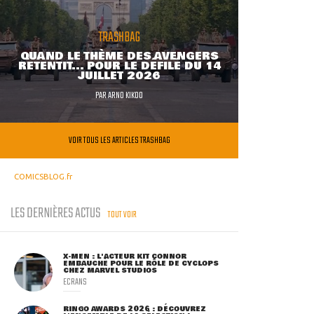
TRASHBAG
QUAND LE THÈME DES AVENGERS
RETENTIT... POUR LE DÉFILÉ DU 14
JUILLET 2026
PAR
ARNO KIKOO
VOIR TOUS LES ARTICLES TRASHBAG
COMICSBLOG.fr
LES DERNIÈRES ACTUS
TOUT VOIR
X-MEN : L'ACTEUR KIT CONNOR
EMBAUCHÉ POUR LE RÔLE DE CYCLOPS
CHEZ MARVEL STUDIOS
ECRANS
RINGO AWARDS 2026 : DÉCOUVREZ