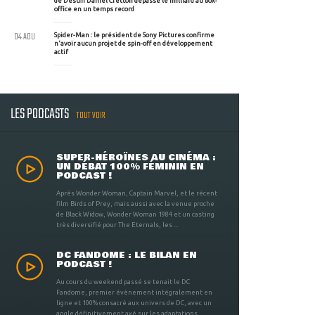
de Destin Daniel Cretton dépasse le milliard au box-
office en un temps record
04 AOU
Spider-Man : le président de Sony Pictures confirme
n'avoir aucun projet de spin-off en développement
actif
LES PODCASTS
TOUT VOIR
SUPER-HÉROÏNES AU CINÉMA :
UN DÉBAT 100% FÉMININ EN
PODCAST !
Après Wonder Woman, Captain Marvel, et le récent
film Birds of Prey, mais aussi avec la venue proche
de Black Widow, Wonder Woman 1984 et un casting
très diversifié pour The Eternals, les ...
DC FANDOME : LE BILAN EN
PODCAST !
Au cours du weekend passé se tenait le DC
Fandome, premier évènement intégralement en
ligne et 100% consacré aux univers de DC, avec un
angle définitivement axé sur les adaptations