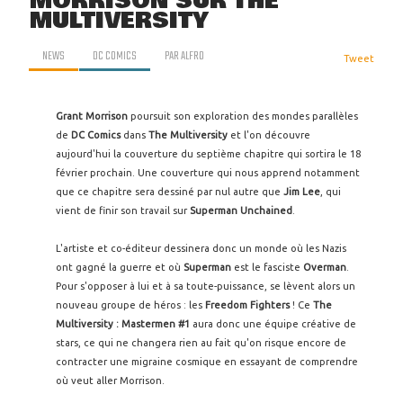
MORRISON SUR THE
MULTIVERSITY
NEWS
DC COMICS
PAR
ALFRO
Tweet
Grant Morrison
poursuit son exploration des mondes parallèles
de
DC Comics
dans
The Multiversity
et l'on découvre
aujourd'hui la couverture du septième chapitre qui sortira le 18
février prochain. Une couverture qui nous apprend notamment
que ce chapitre sera dessiné par nul autre que
Jim Lee
, qui
vient de finir son travail sur
Superman Unchained
.
L'artiste et co-éditeur dessinera donc un monde où les Nazis
ont gagné la guerre et où
Superman
est le fasciste
Overman
.
Pour s'opposer à lui et à sa toute-puissance, se lèvent alors un
nouveau groupe de héros : les
Freedom Fighters
! Ce
The
Multiversity
: Mastermen #1
aura donc une équipe créative de
stars, ce qui ne changera rien au fait qu'on risque encore de
contracter une migraine cosmique en essayant de comprendre
où veut aller Morrison.