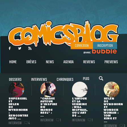
CONNEXION
INSCRIPTION
HOME
BRÈVES
NEWS
AGENDA
REVIEWS
PREVIEWS
PLUS
DOSSIERS
INTERVIEWS
CHRONIQUES
SUPERGIRL
"CHAQUE
L'AMOUR
HELEN
ET
AUTEUR
ET LA
DE
HELEN
S'INSPIRE
VERMINE
WYNDHORN
DE
DU
: WILL
ET
WYNDHORN
MONDE
MCPHAIL,
WONDER
:
RÉEL" :
OU L'ART
WOMAN :
RENCONTRE
...
DE ...
TOM
AVEC ...
KING ET
INTERVIEW
INTERVIEW
1
1
...
INTERVIEW
4
INTERVIEW
3